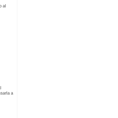
o al
l
ssarla a