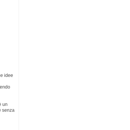
ie idee
cendo
è un
é senza