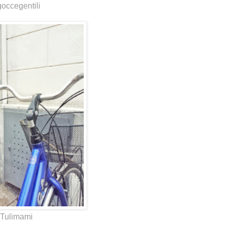
goccegentili
Tulimami