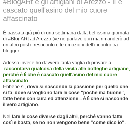
#BlogARt e gli artigiani di Arezzo - lì è
cascato quell'asino del mio cuore
affascinato
É passata
già più di una settimana dalla bellissima giornata
di #BlogARt ad Arezzo (ve ne parlavo
qui
) ma rimanderò ad
un altro post il resoconto e le emozioni dell'incontro tra
blogger.
Adesso invece ho davvero tanta voglia di provare a
raccontarvi qualcosa della visita alle botteghe artigiane,
perché è lì che è cascato quell'asino del mio cuore
affascinato.
Ebbene si,
dove si nasconde la passione per quello che
si fa, dove si vogliono fare le cose "poche ma buone",
fatte bene con cura ed attenzione... è lì che si nasconde
il vero artigiano
.
Nel
fare le cose diverse dagli altri, perché vanno fatte
così e basta, se no non vengono bene "come dico io".