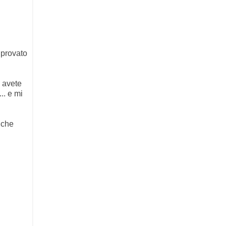
o provato
i avete
... e mi
 che