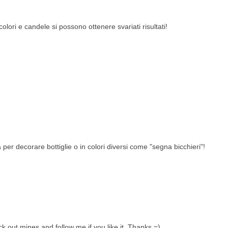
lori e candele si possono ottenere svariati risultati!
er decorare bottiglie o in colori diversi come "segna bicchieri"!
k out mines and follow me if you like it. Thanks =)