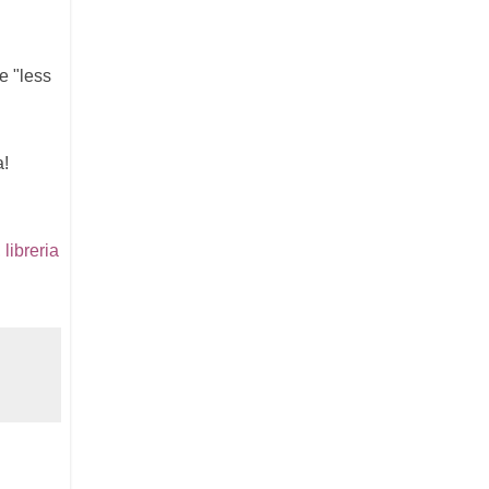
e "less
a!
libreria