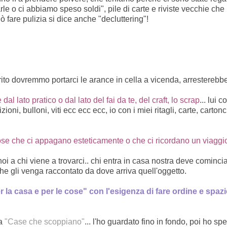
le o ci abbiamo speso soldi", pile di carte e riviste vecchie che
ò fare pulizia si dice anche "decluttering"!
rito dovremmo portarci le arance in cella a vicenda, arresterebb
lato pratico o dal lato del fai da te, del craft, lo scrap
... lui c
oni, bulloni, viti ecc ecc ecc, io con i miei ritagli, carte, cartonc
i cose che ci appagano esteticamente o che ci ricordano un viaggi
oi a chi viene a trovarci.. chi entra in casa nostra deve cominci
 che gli venga raccontato da dove arriva quell'oggetto.
 la casa e per le cose" con l'esigenza di fare ordine e spazi
ma
"Case che scoppiano"
... l'ho guardato fino in fondo, poi ho spe