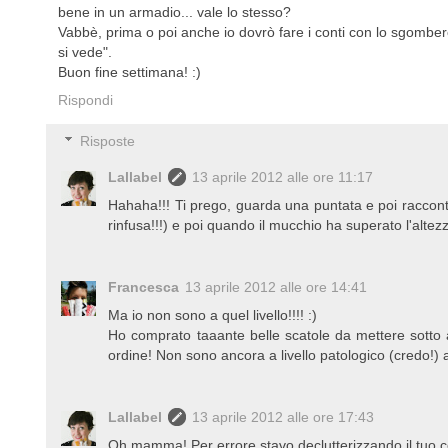
bene in un armadio... vale lo stesso?
Vabbè, prima o poi anche io dovrò fare i conti con lo sgombero 
si vede".
Buon fine settimana! :)
Rispondi
Risposte
Lallabel
13 aprile 2012 alle ore 11:17
Hahaha!!! Ti prego, guarda una puntata e poi raccont
rinfusa!!!) e poi quando il mucchio ha superato l'alte
Francesca
13 aprile 2012 alle ore 14:41
Ma io non sono a quel livello!!!! :)
Ho comprato taaante belle scatole da mettere sotto a
ordine! Non sono ancora a livello patologico (credo!
Lallabel
13 aprile 2012 alle ore 17:43
Oh mamma! Per errore stavo declutterizzando il tuo