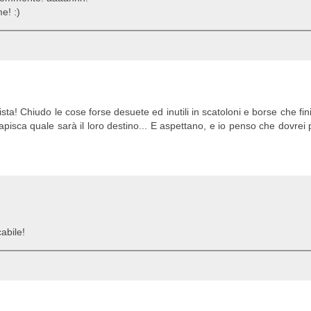
e! :)
sta! Chiudo le cose forse desuete ed inutili in scatoloni e borse che fin
pisca quale sarà il loro destino... E aspettano, e io penso che dovrei
cabile!