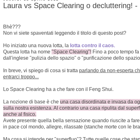
Laura vs Space Clearing o decluttering! -
Bhè???
Non vi siete spaventati leggendo il titolo di questo post?
Ho iniziato una nuova lotta, la
lotta contro il caos.
Questa lotta ha nome
"Space Clearing"!
Fino a poco tempo fa
dall'inglese "pulizia dello spazio" o "purificazione dello spaz
In breve, vi spiego di cosa si tratta
parlando da non-esperta che
entrarci troppo...
Lo Space Clearing ha a che fare con il Feng Shui.
La nozione di base è che
una casa disordinata e invasa da ogg
sulla nostra esistenza. Al contrario una casa ripulita dal super
anche al fisico.
Avete presente quella bella sensazione quando riuscite a fare de
in pace col mondo, allegre, rilassate (stanche morte con le bra
Ma cosa si intende per "superfluo"? Tutte quelle cose che stan