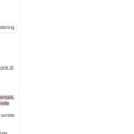
ione di
entale,
mette
 sentite
late,