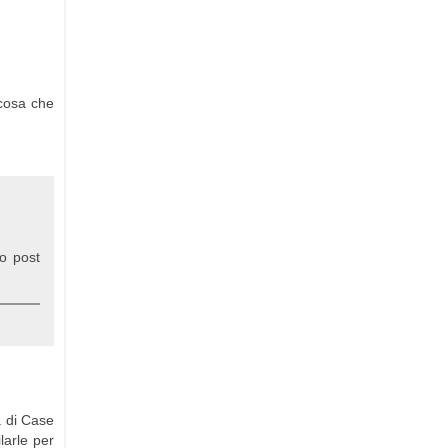
 cosa che
o post
a di Case
larle per