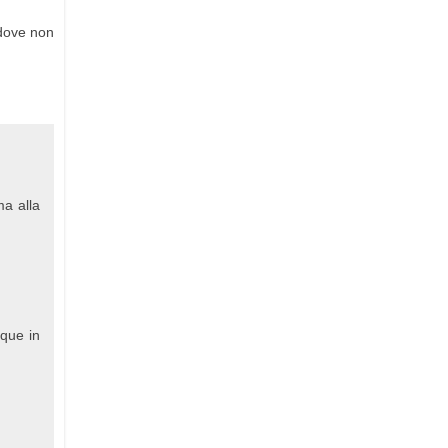
 dove non
ma alla
nque in