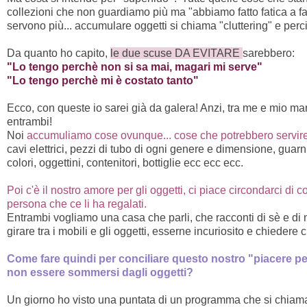
collezioni che non guardiamo più ma "abbiamo fatto fatica a far
servono più... accumulare oggetti si chiama "cluttering" e perci
Da quanto ho capito,
le due scuse DA EVITARE
sarebbero:
"Lo tengo perchè non si sa mai, magari mi serve"
"Lo tengo perchè mi è costato tanto"
Ecco, con queste io sarei già da galera! Anzi, tra me e mio ma
entrambi!
Noi
accumuliamo cose ovunque... cose che potrebbero servire dal 
cavi elettrici, pezzi di tubo di ogni genere e dimensione, guarnizi
colori, oggettini, contenitori, bottiglie ecc ecc ecc.
Poi c'è il nostro amore per gli oggetti, ci piace circondarci d
persona che ce li ha regalati.
Entrambi vogliamo una casa che parli, che racconti di sè e di n
girare tra i mobili e gli oggetti, esserne incuriosito e chiedere
Come fare quindi per conciliare questo nostro "piacere per
non essere sommersi dagli oggetti?
Un giorno ho visto una puntata di un programma che si chia