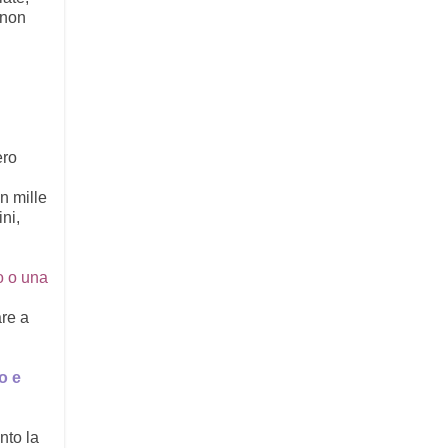
 non
ero
on mille
ini,
o o una
are a
o e
nto la