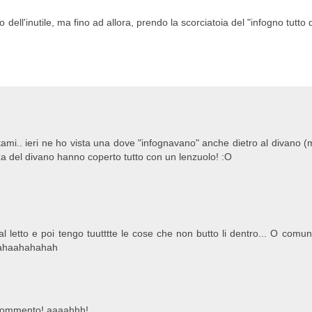
dell'inutile, ma fino ad allora, prendo la scorciatoia del "infogno tutto
ami.. ieri ne ho vista una dove "infognavano" anche dietro al divano (
zza del divano hanno coperto tutto con un lenzuolo! :O
l letto e poi tengo tuutttte le cose che non butto li dentro... O comu
) ahaahahahah
 commento! aaaahhh!