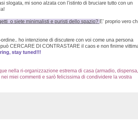
 slogata, mi sono alzata con l'istinto di bruciare tutto con un
ia!
tti o siete minimalisti e puristi dello spazio?
E' proprio vero ch
-ordine.. ho intenzione di discutere con voi come una persona
o) può CERCARE DI CONTRASTARE il caos e non finirne vittim
ring, stay tuned!!!
que nella ri-organizzazione estrema di casa (armadio, dispensa, 
ink nei miei commenti e sarò felicissima di condividere la vostra