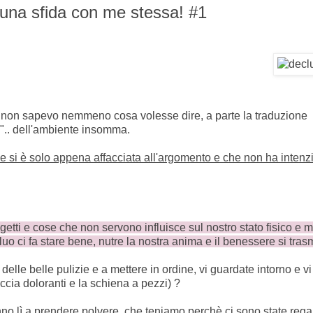
 una sfida con me stessa! #1
 non sapevo nemmeno cosa volesse dire, a parte la traduzione
io".. dell'ambiente insomma.
 si è solo appena affacciata all'argomento e che non ha intenz
etti e cose che non servono influisce sul nostro stato fisico e m
fluo ci fa stare bene, nutre la nostra anima e il benessere si tras
lle belle pulizie e a mettere in ordine, vi guardate intorno e vi
ccia doloranti e la schiena a pezzi) ?
no lì a prendere polvere, che teniamo perchè ci sono state rega