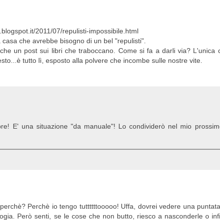
.blogspot.it/2011/07/repulisti-impossibile.html
la casa che avrebbe bisogno di un bel "repulisti".
he un post sui libri che traboccano. Come si fa a darli via? L'unica
esto...è tutto lì, esposto alla polvere che incombe sulle nostre vite.
mpre! E' una situazione "da manuale"! Lo condividerò nel mio prossim
i perchè? Perchè io tengo tuttttttooooo! Uffa, dovrei vedere una puntat
gia. Però senti, se le cose che non butto, riesco a nasconderle o infi