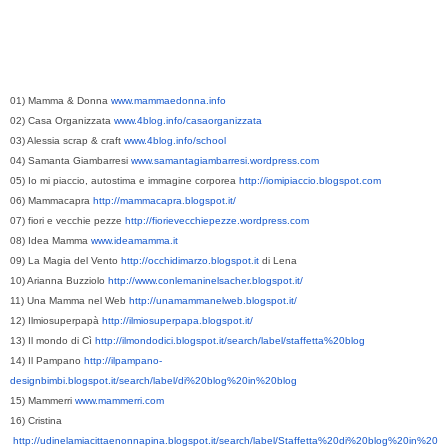
01) Mamma & Donna
www.mammaedonna.info
02) Casa Organizzata
www.4blog.info/casaorganizzata
03) Alessia scrap & craft
www.4blog.info/school
04) Samanta Giambarresi
www.samantagiambarresi.wordpress.com
05) Io mi piaccio, autostima e immagine corporea
http://iomipiaccio.blogspot.com
06) Mammacapra
http://mammacapra.blogspot.it/
07) fiori e vecchie pezze
http://fiorievecchiepezze.wordpress.com
08) Idea Mamma
www.ideamamma.it
09) La Magia del Vento
http://occhidimarzo.blogspot.it
 di Lena
10) Arianna Buzziolo
http://www.conlemaninelsacher.blogspot.it/
11) Una Mamma nel Web
http://unamammanelweb.blogspot.it/
12) Ilmiosuperpapà
http://ilmiosuperpapa.blogspot.it/
13) Il mondo di Cì
http://ilmondodici.blogspot.it/search/label/staffetta%20blog
14) Il Pampano
http://ilpampano-
designbimbi.blogspot.it/search/label/di%20blog%20in%20blog
15) Mammerri
www.mammerri.com
16) Cristina
http://udinelamiacittaenonnapina.blogspot.it/search/label/Staffetta%20di%20blog%20in%20