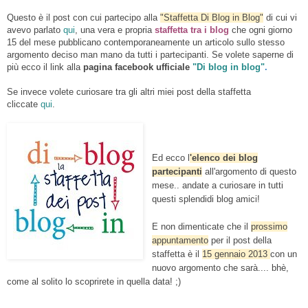
Questo è il post con cui partecipo alla
"Staffetta Di Blog in Blog"
di cui vi
avevo parlato
qui
, una vera e propria
staffetta tra i blog
che ogni giorno
15 del mese pubblicano contemporaneamente un articolo sullo stesso
argomento deciso man mano da tutti i partecipanti. Se volete saperne di
più ecco il link alla
pagina facebook ufficiale
"Di blog in blog"
.
Se invece volete curiosare tra gli altri miei post della staffetta
cliccate
qui
.
Ed ecco l
'elenco dei blog
partecipanti
all'argomento di questo
mese.. andate a curiosare in tutti
questi splendidi blog amici!
E non dimenticate che il
prossimo
appuntamento
per il post della
staffetta è il
15 gennaio 2013
con un
nuovo a
rgomento che sarà.... bhè,
come al solito lo scoprirete in quella data! ;)