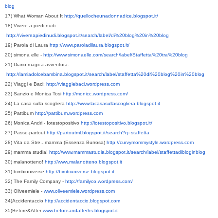
blog
17) What Woman About It
http://quellocheunadonnadice.blogspot.it/
18) Vivere a piedi nudi
http://vivereapiedinudi.blogspot.it/search/label/di%20blog%20in%20blog
19) Parola di Laura
http://www.paroladilaura.blogspot.it/
20) simona elle -
http://www.simonaelle.com/search/label/Staffetta%20tra%20blog
21) Diario magica avventura:
http://lamiadolcebambina.blogspot.it/search/label/staffetta%20di%20blog%20in%20blog
22) Viaggi e Baci:
http://viaggiebaci.wordpress.com
23) Sanzio e Monica Tosi
http://monicc.wordpress.com/
24) La casa sulla scogliera
http://www.lacasasullascogliera.blogspot.it
25) Pattibum
http://pattibum.wordpress.com
26) Monica Andri - Iotestopositivo
http://iotestopositivo.blogspot.it/
27) Passe-partout
http://partoutml.blogspot.it/search?q=staffetta
28) Vita da Stre...mamma (Essenza Burrosa)
http://curvymommystyle.wordpress.com
29) mamma studia!
http://www.mammastudia.blogspot.it/search/label/staffettadibloginblog
30) malanotteno!
http://www.malanotteno.blogspot.it
31) bimbiuniverse
http://bimbiuniverse.blogspot.it
32) The Family Company -
http://familyco.wordpress.com/
33) Oliveemiele -
www.oliveemiele.wordpress.com
34)Accidentaccio
http://accidentaccio.blogspot.com
35)Before&After
www.beforeandafterhs.blogspot.it