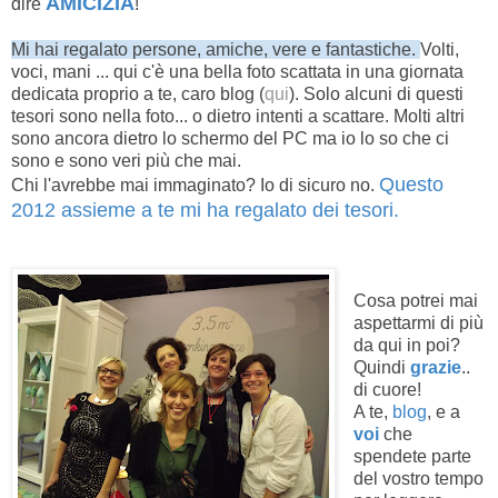
AMICIZIA
dire
!
Mi hai regalato persone, amiche, vere e fantastiche.
Volti,
voci, mani ... qui c'è una bella foto scattata in una giornata
dedicata proprio a te, caro blog (
qui
). Solo alcuni di questi
tesori sono nella foto... o dietro intenti a scattare. Molti altri
sono ancora dietro lo schermo del PC ma io lo so che ci
sono e sono veri più che mai.
Questo
Chi l'avrebbe mai immaginato? Io di sicuro no.
2012 assieme a te mi ha regalato dei tesori.
Cosa potrei mai
aspettarmi di più
da qui in poi?
Quindi
grazie
..
di cuore!
A te,
blog
, e a
voi
che
spendete parte
del vostro tempo