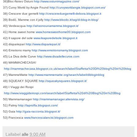
36)Bloc-Notes Ostuni
http://www.ostunimagazine.com/
37) Curvy World by Angie Found
http://curvyworldangie.blogspot.com.es/
38) Crescere due gemelli
http://crescereduegemelli-debora.blogspot.it
39) Bodò. Mamme con il jolly
http://www.bbodo.it/tag/di-blog-in-blog/
40) Verdeacqua
http://ahsonounamamma.blogspot.it/
41) Home sweet home
www.homesweethome00.blogspot.com
42) Il sapore del sole
www.ilsaporedelsole.blogspot.it
43) dispariepari
http://www.dispariepari.it/
44) Emotions mamy
http://www.emotionsmamy.blogspot.com
45) La Diva delle Curve
http://www.divadellecurve.com
46) MAMMACHECASA!
http://mammachecasa.blogspot.co.uk/search/label/Staffetta%20Di%20blog%20in%20blog
47) MammeMatte
http://www.mammematte.org/search/label/dibloginblog
48) SQUEAKY SQUARE
http://squeakysquares.blogspot.it/
49) I Viaggi dei Rospi
http://www.iviaggideirospi.com/search/label/Staffetta%20di%20Blog%20in%20Blog
50) Mammamanager
http://mammamanager.altervista.org/
51) Palmy
http://laproffa.blogspot.com/
52) Gaia
http://gaia-racconta.blogspot.it/
53) Francesca
www.francescalancisi.blogspot.com
Lallabel
alle
9:00 AM