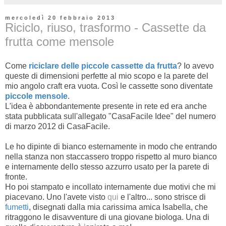
mercoledì 20 febbraio 2013
Riciclo, riuso, trasformo - Cassette da
frutta come mensole
Come
riciclare delle piccole cassette da frutta
? Io avevo
queste di dimensioni perfette al mio scopo e la parete del
mio angolo craft era vuota. Così le cassette sono diventate
piccole mensole
.
L'idea è abbondantemente presente in rete ed era anche
stata pubblicata sull'allegato "CasaFacile Idee" del numero
di marzo 2012 di CasaFacile.
Le ho dipinte di bianco esternamente in modo che entrando
nella stanza non staccassero troppo rispetto al muro bianco
e internamente dello stesso azzurro usato per la parete di
fronte.
Ho poi stampato e incollato internamente due motivi che mi
piacevano. Uno l'avete visto
qui
e l'altro... sono strisce di
fumetti
, disegnati dalla mia carissima amica Isabella, che
ritraggono le disavventure di una giovane biologa. Una di