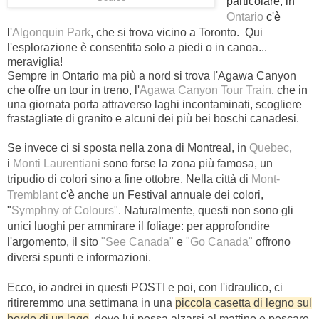
particolare, in
Ontario
c'è
l'
Algonquin Park
, che si trova vicino a Toronto. Qui
l'esplorazione è consentita solo a piedi o in canoa...
meraviglia!
Sempre in Ontario ma più a nord si trova l'Agawa Canyon
che offre un tour in treno, l'
Agawa Canyon Tour Train
, che in
una giornata porta attraverso laghi incontaminati, scogliere
frastagliate di granito e alcuni dei più bei boschi canadesi.
S
e invece ci si sposta nella zona di Montreal, in
Quebec
,
i
Monti Laurentiani
sono forse la zona più famosa
, un
tripudio di colori sino a fine ottobre. Nella città di
Mont-
Tremblant
c'è anche un Festival annuale dei colori,
"
Symphny of Colours"
.
Naturalmente, questi non sono gli
unici luoghi per ammirare il foliage: per approfondire
l'argomento, il sito
"See Canada"
e
"Go Canada"
offrono
diversi spunti e informazioni.
Ecco, io andrei in questi POSTI e poi, con l'idraulico, ci
ritireremmo una settimana in una
piccola casetta di legno sul
bordo di un lago
, dove lui possa alzarsi al mattino e pescare