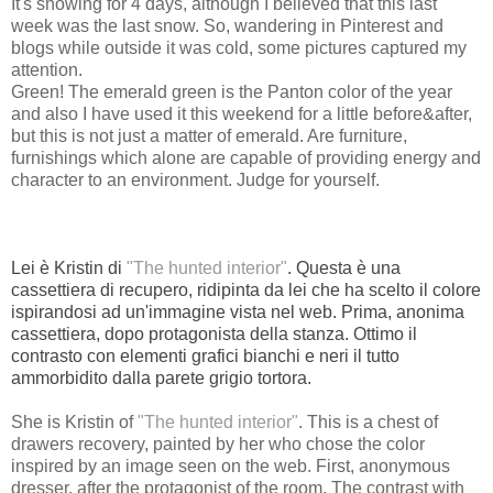
It's snowing for 4 days, although I believed that this last
week was the last snow. So, wandering in Pinterest and
blogs while outside it was cold, some pictures captured my
attention.
Green! The emerald green is the Panton color of the year
and also I have used it this weekend for a little before&after,
but this is not just a matter of emerald. Are furniture,
furnishings which alone are capable of providing energy and
character to an environment. Judge for yourself.
Lei è Kristin di
"The hunted interior"
. Questa è una
cassettiera di recupero, ridipinta da lei che ha scelto il colore
ispirandosi ad un'immagine vista nel web. Prima, anonima
cassettiera, dopo protagonista della stanza. Ottimo il
contrasto con elementi grafici bianchi e neri il tutto
ammorbidito dalla parete grigio tortora.
She is Kristin of
"The hunted interior"
. This is a chest of
drawers recovery, painted by her who chose the color
inspired by an image seen on the web. First, anonymous
dresser, after the protagonist of the room. The contrast with