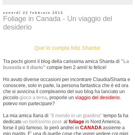
venerdì 22 febbraio 2013
Foliage in Canada - Un viaggio del
desiderio
Que lo cumpla feliz Shanta!
Tra pochi giorni il blog della carissima amica Shanta di
"La
bussola e il diario"
compie ben 2 anni! Io felice!
Ho avuto diverse occasioni per incontrare Claudia/Shanta e
conoscere, solo in parte, la persona fantastica che è ed ora
che si avvicina il compleanno del suo blog ha lanciato un
piccolo
gioco a tema
, proporle un
viaggio del desiderio
.
potevo non partecipare?
La mia amica Ilaria di
"Il mondo in un giardino"
tempo fa
ha
dedicato
un bellissimo post
al
foliage
in Nord America,
forse il più famoso. Io però andrei in
CANADA
assieme a
mio marito. E' una di quelle cose che vorrei vedere coi miei