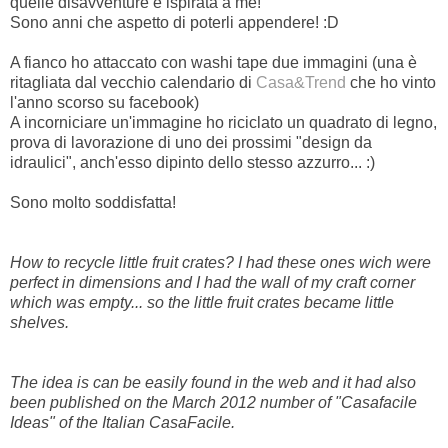
quelle disavventure è ispirata a me!
Sono anni che aspetto di poterli appendere! :D
A fianco ho attaccato con washi tape due immagini (una è
ritagliata dal vecchio calendario di
Casa&Trend
che ho vinto
l'anno scorso su facebook)
A incorniciare un'immagine ho riciclato un quadrato di legno,
prova di lavorazione di uno dei prossimi "design da
idraulici", anch'esso dipinto dello stesso azzurro... :)
Sono molto soddisfatta!
How to recycle little fruit crates? I had these ones wich were
perfect in dimensions and I had the wall of my craft corner
which was empty... so the little fruit crates became little
shelves.
The idea is can be easily found in the web and it had also
been published on the March 2012 number of "Casafacile
Ideas" of the Italian CasaFacile.