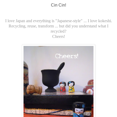
Cin Cin!
I love Japan and everything is "Japanese-style" ... I love kokeshi.
Recycling, reuse, transform ... but did you understand what I
recycled?
Cheers!