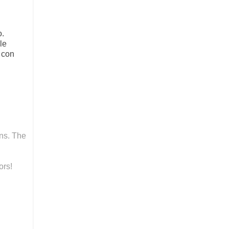
o.
le
o con
rns. The
ors!