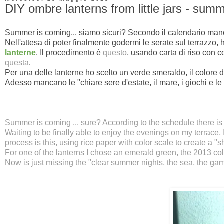
DIY ombre lanterns from little jars - sum
Summer is coming... siamo sicuri? Secondo il calendario ma
Nell'attesa di poter finalmente godermi le serate sul terrazzo, h
lanterne
. Il procedimento è
questo
, usando carta di riso con 
questa
.
Per una delle lanterne ho scelto un verde smeraldo, il colore d
Adesso mancano le "chiare sere d'estate, il mare, i giochi e le f
Summer is coming ... sure? According to the schedule there is 
Waiting to
be
finally able to enjoy the evenings on my terrace, 
process is
this
, using rice paper with color scale to create a "s
For one of the lanterns I chose an emerald green, the
2013
co
Now is just missing the "clear summer nights, the sea, the game