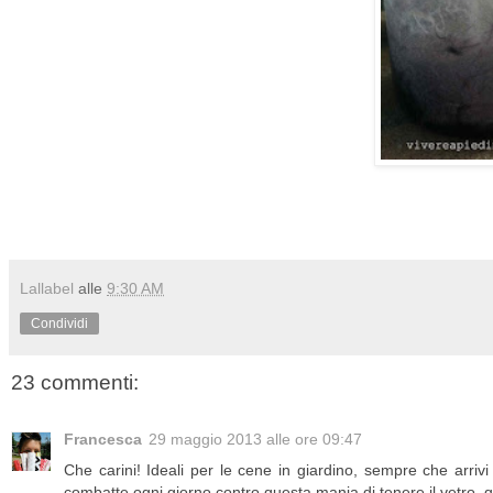
Lallabel
alle
9:30 AM
Condividi
23 commenti:
Francesca
29 maggio 2013 alle ore 09:47
Che carini! Ideali per le cene in giardino, sempre che arrivi 
combatte ogni giorno contro questa mania di tenere il vetro, q