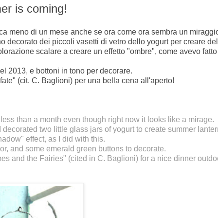
mer is coming!
nca meno di un mese anche se ora come ora sembra un miraggi
o decorato dei piccoli vasetti di vetro dello yogurt per creare del
colorazione scalare a creare un effetto "ombre", come avevo fatt
el 2013, e bottoni in tono per decorare.
ate" (cit. C. Baglioni) per una bella cena all'aperto!
less than a month even though right now it looks like a mirage.
I decorated two little glass jars of yogurt to create summer lante
hadow" effect, as I did with
this
.
lor, and some emerald green buttons to decorate.
s and the Fairies" (cited in C. Baglioni) for a nice dinner outdo