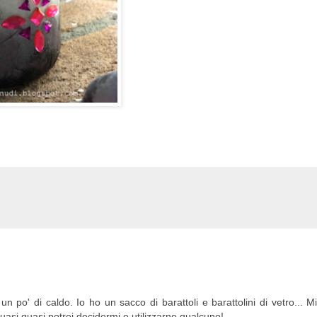
un po' di caldo. Io ho un sacco di barattoli e barattolini di vetro... M
uasi quasi potrei decidermi e utilizzarne qualcuno!