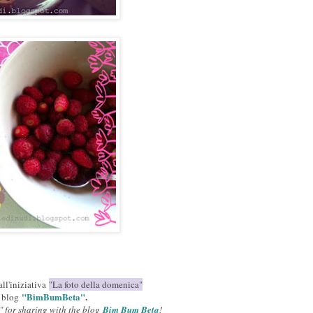
all'iniziativa
"La foto della domenica"
"BimBumBeta"
.
l blog
" for sharing with the blog
Bim Bum Beta
!