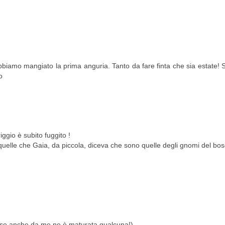
abbiamo mangiato la prima anguria. Tanto da fare finta che sia estate!
o
ggio è subito fuggito !
uelle che Gaia, da piccola, diceva che sono quelle degli gnomi del bos
e se anche da me ne è maturata qualcuna!).