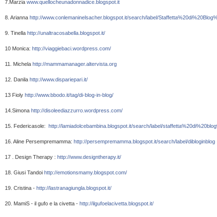
7.Marzia 
www.quellocheunadonnadice.blogspot.it
8. Arianna 
http://www.conlemaninelsacher.blogspot.it/search/label/Staffetta%20di%20Blo
9. Tinella 
http://unaltracosabella.blogspot.it/
10 Monica: 
http://viaggiebaci.wordpress.com/
11. Michela 
http://mammamanager.altervista.org
12. Danila 
http://www.dispariepari.it/
13 Fioly 
http://www.bbodo.it/tag/di-blog-in-blog/
14.Simona 
http://disoleediazzurro.wordpress.com/
15. Federicasole: 
http://lamiadolcebambina.blogspot.it/search/label/staffetta%20di%20b
16. Aline Persempremamma: 
http://persempremamma.blogspot.it/search/label/dibloginblog
17 . Design Therapy : 
http://www.designtherapy.it/
18. Giusi Tandoi 
http://emotionsmamy.blogspot.com/
19. Cristina - 
http://lastranagiungla.blogspot.it/
20. MamiS - il gufo e la civetta - 
http://ilgufoelacivetta.blogspot.it/