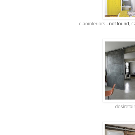
ciaointeriors
- not found, 
desiretoi