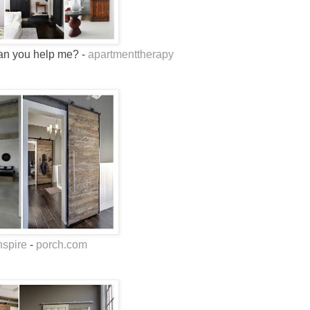
can you help me? -
apartmenttherapy
nspire
-
porch.com