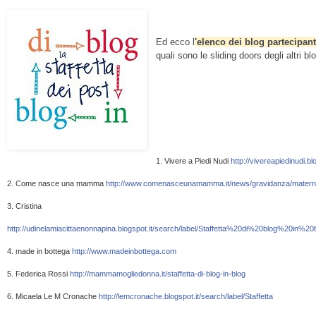
Ed ecco l
'elenco dei blog partecipant
quali sono le sliding doors degli altri bl
1. Vivere a Piedi Nudi 
http://vivereapiedinudi.
2. Come nasce una mamma 
http://www.comenasceunamamma.it/news/gravidanza/maternit
3. Cristina 
http://udinelamiacittaenonnapina.blogspot.it/search/label/Staffetta%20di%20blog%20in%20
4. made in bottega 
http://www.madeinbottega.com
5. Federica Rossi 
http://mammamogliedonna.it/staffetta-di-blog-in-blog
6. Micaela Le M Cronache 
http://lemcronache.blogspot.it/search/label/Staffetta