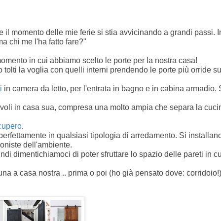
l momento delle mie ferie si stia avvicinando a grandi passi. I
a chi me l'ha fatto fare?"
 momento in cui abbiamo scelto le porte per la nostra casa!
olti la voglia con quelli interni prendendo le porte più orride su
i
in camera da letto, per l'entrata in bagno e in cabina armadio. 
revoli in casa sua, compresa una molto ampia che separa la cuci
ecupero
.
o perfettamente in qualsiasi tipologia di arredamento. Si installan
oniste dell'ambiente.
 dimentichiamoci di poter sfruttare lo spazio delle pareti in cu
a a casa nostra .. prima o poi (ho già pensato dove: corridoio!)