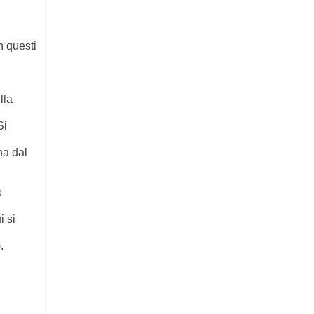
n questi
lla
Si
na dal
o
i si
.