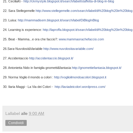
21. CeciliaKi - 
http://ckmystyle.blogspot.it/search/label/staffetta-di-blog-in-blog
22. Sara Stellegemelle 
http://www.stellegemelle.com/search/label/di%20blog%20in%20blog
23. Luisa: 
http://mammadisem.blogspot.it/search/label/DiBlogInBlog
24. Learning is experience: 
http://laproffa.blogspot.it/search/label/di%20blog%20in%20blog
25. Beat - Mamma...e ora che faccio?: 
www.mammaorachefaccio.com
26.Sara-NuvolositàVariabile 
http://www.nuvolositavariabile.com/
27. Accidentaccio 
http://accidentaccio.blogspot.it/
28. Antonietta Nido in famiglia gnometti&fantasia 
http://gnomettiefantasia.blogspot.it/
29. Norma Voglio il mondo a colori : 
http://voglioilmondoacolori.blogspot.it
30. Ilaria Maggi - La Via dei Colori -  
http://laviadeicolori.wordpress.com/
Lallabel
alle
9:00 AM
Condividi