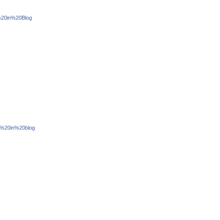
g%20in%20Blog
log%20in%20blog