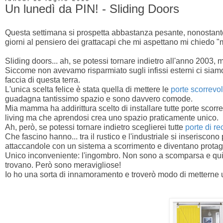
Un lunedì da PIN! - Sliding Doors
Questa settimana si prospetta abbastanza pesante, nonostante i
giorni al pensiero dei grattacapi che mi aspettano mi chiedo "m
Sliding doors... ah, se potessi tornare indietro all'anno 2003,
Siccome non avevamo risparmiato sugli infissi esterni ci siamo t
faccia di questa terra.
L'unica scelta felice è stata quella di mettere le
porte scorrevol
guadagna tantissimo spazio e sono davvero comode.
Mia mamma ha addirittura scelto di installare tutte porte scor
living ma che aprendosi crea uno spazio praticamente unico.
Ah, però, se potessi tornare indietro sceglierei tutte
porte di r
Che fascino hanno... tra il rustico e l'industriale si inseriscon
attaccandole con un sistema a scorrimento e diventano protag
Unico inconveniente: l'ingombro. Non sono a scomparsa e quindi
trovano. Però sono meravigliose!
Io ho una sorta di innamoramento e troverò modo di metterne un