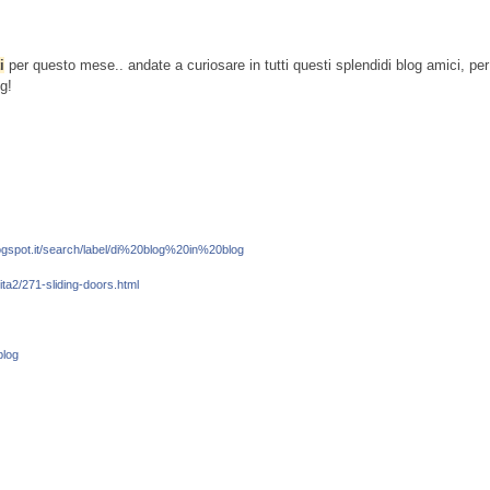
i
per questo mese.. andate a curiosare in tutti questi splendidi blog amici, per
og!
blogspot.it/search/label/di%20blog%20in%20blog
a2/271-sliding-doors.html
blog