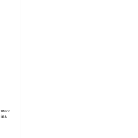
l mese
ina