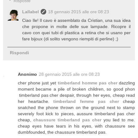
Risposte
Lallabel
18 gennaio 2015 alle ore 08:23
Ciao Ile! Il cavo è assemblato da Cristian, una sua idea
che propone in molte delle sue lampade. Ricopre il
cavo con quei tubi di plastica a retina che si usano per
fare bijoux (di solito vengono riempiti di perline) ;)
Rispondi
Anonimo
28 gennaio 2015 alle ore 08:23
cher phone just yet
timberland homme pas cher
dazzling
moment became a pile of broken children, so good phon
timberland pas cher despair, through her ​​eyes, cheap read
her heartache.
timberland femme pas cher
cheap
snatched the phone thrown on the ground next to stamp
severely foot kick to pieces, aussure timberland pas cher
cheap,
chaussure timberland pas cher
you lied to me.
cheap eyes have tears in his eyes, with chaussure see
dumbfounded, the chaussure timberland pas.