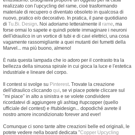
realizzato con l'upcycling del rame, cioè trasformando
materiale di recupero o diventato obsoleto in qualcosa di
nuovo, pratico e/o decorativo. In pratica, il pane quotidiano
di
Tu.Bi. Design
. Noi adoriamo letteralmente il
rame
, ma
forse ormai lo sapete e quindi potete immaginare i neuroni
dell'idraulico in un vortice di tubi e di cavi elettrici, una cosa
vagamente rassomigliante a quei mutanti dei fumetti della
Marvel... ma più buono, almeno!
nata questa lampada che io adoro per il contrasto tra la
È
bellezza della sinuosa spirale in cui gioca la luce e l'estetica
industriale e lineare del corpo.
Il contest si svolge su
Pinterest
. Trovate la creazione
dell'idraulico cliccando
qui
, se vi piace potete cliccare sul
"mi piace" in alto a sinistra e se volete condividere
ricordatevi di aggiungere gli ashtag #upcopper (quello
ufficiale del contest) e #tubidesign... dopodiché avrete il
nostro amore incondizionato forever and ever!
Comunque ci sono tante altre creazioni belle ed originali, le
potete vedere nella board dedicata "
Copper Upcycling