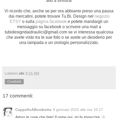
alto a sinistra!
Vi ricordo che, anche se per ora abbiamo preso una pausa
dai mercatini, potete trovare Tu.Bi. Design nel
negozio
ETSY
o sulla
pagina facebook
e potete mandargli un
messaggio su facebook o scrivere una mail a
tubidesigndaidraulici@gmail.com se vi interessa qualcosa
che avete visto tra le sue foto o se avete un desiderio per
una lampada o un orologio personalizzato.
Lallabel
alle
9:31 AM
Condividi
17 commenti:
CappelloABombetta
9 gennaio 2015 alle ore 10:17
Adoro le cose che fate! Il rame poi, mi fa impazzire :-)