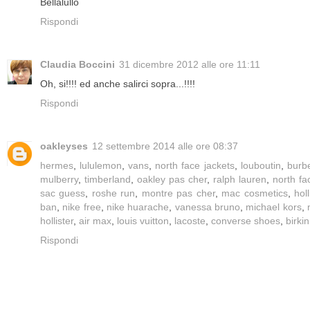
Bellalullo
Rispondi
Claudia Boccini
31 dicembre 2012 alle ore 11:11
Oh, si!!!! ed anche salirci sopra...!!!!
Rispondi
oakleyses
12 settembre 2014 alle ore 08:37
hermes
,
lululemon
,
vans
,
north face jackets
,
louboutin
,
burbe
mulberry
,
timberland
,
oakley pas cher
,
ralph lauren
,
north fa
sac guess
,
roshe run
,
montre pas cher
,
mac cosmetics
,
holl
ban
,
nike free
,
nike huarache
,
vanessa bruno
,
michael kors
,
hollister
,
air max
,
louis vuitton
,
lacoste
,
converse shoes
,
birki
Rispondi