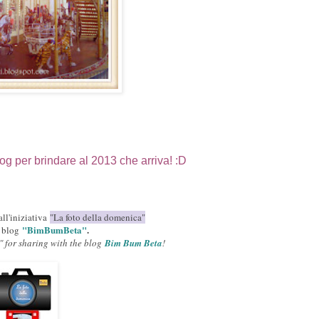
log
per brindare al 2013 che arriva! :D
all'iniziativa
"La foto della domenica"
"BimBumBeta"
.
l blog
" for sharing with the blog
Bim Bum Beta
!