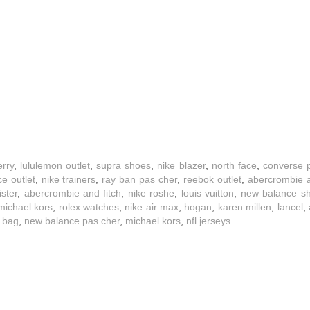
rry
,
lululemon outlet
,
supra shoes
,
nike blazer
,
north face
,
converse 
ce outlet
,
nike trainers
,
ray ban pas cher
,
reebok outlet
,
abercrombie a
ister
,
abercrombie and fitch
,
nike roshe
,
louis vuitton
,
new balance s
michael kors
,
rolex watches
,
nike air max
,
hogan
,
karen millen
,
lancel
,
n bag
,
new balance pas cher
,
michael kors
,
nfl jerseys