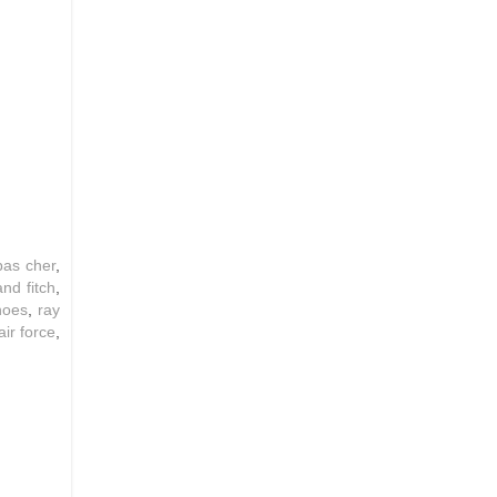
pas cher
,
nd fitch
,
hoes
,
ray
air force
,