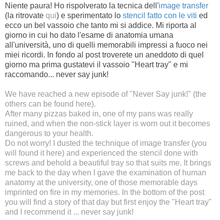
Niente paura! Ho rispolverato la tecnica dell'
image transfer
(la ritrovate
qui
) e sperimentato lo
stencil fatto con le viti
ed
ecco un bel vassoio che tanto mi si addice. Mi riporta al
giorno in cui ho dato l'esame di anatomia umana
all'università, uno di quelli memorabili impressi a fuoco nei
miei ricordi. In fondo al post troverete un aneddoto di quel
giorno ma prima gustatevi il vassoio "Heart tray" e mi
raccomando... never say junk!
We have reached a new episode of "Never Say junk!" (the
others can be found
here
).
After many pizzas baked in, one of my pans was really
ruined, and when the non-stick layer is worn out it becomes
dangerous to your health.
Do not worry! I dusted the technique of image transfer (you
will found it
here
) and experienced the stencil done with
screws and behold a beautiful tray so that suits me. It brings
me back to the day when I gave the examination of human
anatomy at the university, one of those memorable days
imprinted on fire in my memories. In the bottom of the post
you will find a story of that day but first enjoy the "Heart tray"
and I recommend it ... never say junk!