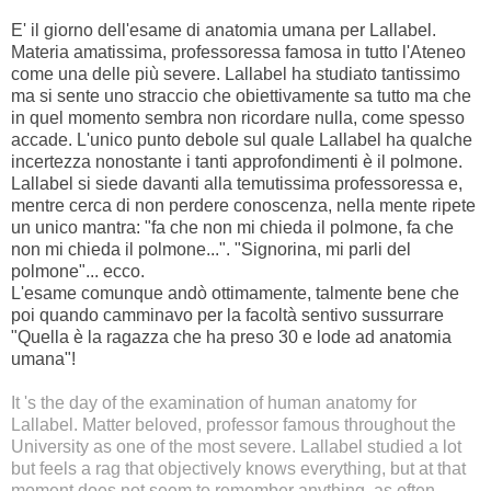
E' il giorno dell'esame di anatomia umana per Lallabel.
Materia amatissima, professoressa famosa in tutto l'Ateneo
come una delle più severe. Lallabel ha studiato tantissimo
ma si sente uno straccio che obiettivamente sa tutto ma che
in quel momento sembra non ricordare nulla, come spesso
accade. L'unico punto debole sul quale Lallabel ha qualche
incertezza nonostante i tanti approfondimenti è il polmone.
Lallabel si siede davanti alla temutissima professoressa e,
mentre cerca di non perdere conoscenza, nella mente ripete
un unico mantra: "fa che non mi chieda il polmone, fa che
non mi chieda il polmone...". "Signorina, mi parli del
polmone"... ecco.
L'esame comunque andò ottimamente, talmente bene che
poi quando camminavo per la facoltà sentivo sussurrare
"Quella è la ragazza che ha preso 30 e lode ad anatomia
umana"!
It 's the day of the examination of human anatomy for
Lallabel. Matter beloved, professor famous throughout the
University as one of the most severe. Lallabel studied a lot
but feels a rag that objectively knows everything, but at that
moment does not seem to remember anything, as often