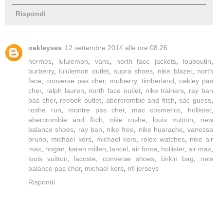
Rispondi
oakleyses
12 settembre 2014 alle ore 08:26
hermes
,
lululemon
,
vans
,
north face jackets
,
louboutin
,
burberry
,
lululemon outlet
,
supra shoes
,
nike blazer
,
north
face
,
converse pas cher
,
mulberry
,
timberland
,
oakley pas
cher
,
ralph lauren
,
north face outlet
,
nike trainers
,
ray ban
pas cher
,
reebok outlet
,
abercrombie and fitch
,
sac guess
,
roshe run
,
montre pas cher
,
mac cosmetics
,
hollister
,
abercrombie and fitch
,
nike roshe
,
louis vuitton
,
new
balance shoes
,
ray ban
,
nike free
,
nike huarache
,
vanessa
bruno
,
michael kors
,
michael kors
,
rolex watches
,
nike air
max
,
hogan
,
karen millen
,
lancel
,
air force
,
hollister
,
air max
,
louis vuitton
,
lacoste
,
converse shoes
,
birkin bag
,
new
balance pas cher
,
michael kors
,
nfl jerseys
Rispondi