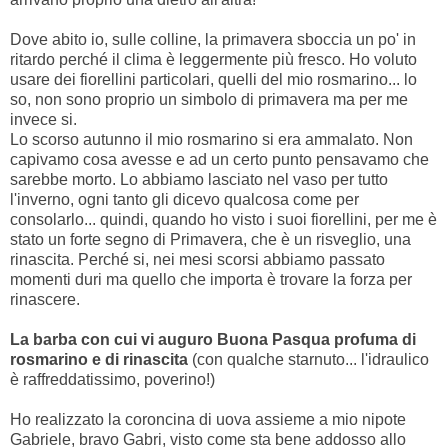
Dove abito io, sulle colline, la primavera sboccia un po' in
ritardo perché il clima è leggermente più fresco. Ho voluto
usare dei fiorellini particolari, quelli del mio rosmarino... lo
so, non sono proprio un simbolo di primavera ma per me
invece si.
Lo scorso autunno il mio rosmarino si era ammalato. Non
capivamo cosa avesse e ad un certo punto pensavamo che
sarebbe morto. Lo abbiamo lasciato nel vaso per tutto
l'inverno, ogni tanto gli dicevo qualcosa come per
consolarlo... quindi, quando ho visto i suoi fiorellini, per me è
stato un forte segno di Primavera, che è un risveglio, una
rinascita. Perché si, nei mesi scorsi abbiamo passato
momenti duri ma quello che importa è trovare la forza per
rinascere.
La barba con cui vi auguro Buona Pasqua profuma di
rosmarino e di rinascita
(con qualche starnuto... l'idraulico
è raffreddatissimo, poverino!)
Ho realizzato la coroncina di uova assieme a mio nipote
Gabriele, bravo Gabri, visto come sta bene addosso allo