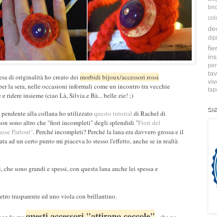
bri
col
de
dip
fie
ins
pen
tav
sa di originalità ho creato dei
morbidi bijoux/accessori rossi
vi
er la sera, nelle occasioni informali come un incontro tra vecchie
tap
 ridere insieme (ciao Là, Silvia e Bà... belle zie! ;)
Si
o pendente alla collana ho utilizzato
questo tutorial
di Rachel di
non sono altro che "fiori incompleti" degli splendidi "
Fiori del
asse Partout"
. Perché incompleti? Perché la lana era davvero grossa e il
ta ad un certo punto mi piaceva lo stesso l'effetto, anche se in realtà
 che sono grandi e spessi, con questa lana anche lei spessa e
etro trasparente ed uno viola con brillantino.
questi accessori "attirano coccole"
secondo me
.. che ne