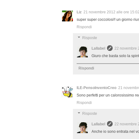
Liz
21 novembre 2012 alle ore 15:0
super super coccolosi!! un giorno rius
Rispondi
Risposte
Lallabel
22 novembre 2
Giuro che basta solo la spint
Rispondi
ILE-PensoInventoCreo
21 novembre
Sono perfetti per un calorosissimo re
Rispondi
Risposte
Lallabel
22 novembre 2
Anche io sono entrata nel vo