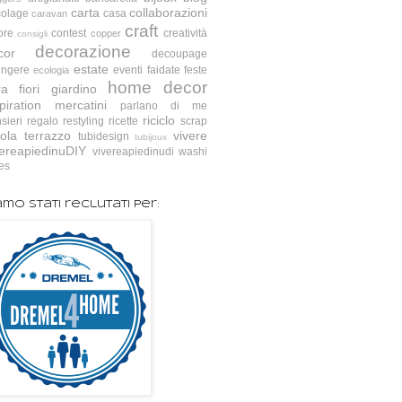
carta
collaborazioni
colage
casa
caravan
craft
ore
contest
creatività
copper
consigli
decorazione
cor
decoupage
estate
ingere
eventi
faidate
feste
ecologia
home decor
ra
fiori
giardino
piration
mercatini
parlano di me
riciclo
sieri
regalo
restyling
ricette
scrap
ola
terrazzo
vivere
tubidesign
tubijoux
vereapiedinuDIY
vivereapiedinudi
washi
es
amo stati reclutati per: