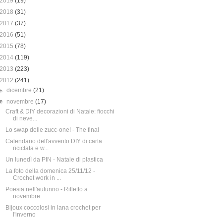
2019
(19)
2018
(31)
2017
(37)
2016
(51)
2015
(78)
2014
(119)
2013
(223)
2012
(241)
►
dicembre
(21)
▼
novembre
(17)
Craft & DIY decorazioni di Natale: fiocchi
di neve...
Lo swap delle zucc-one! - The final
Calendario dell'avvento DIY di carta
riciclata e w...
Un lunedì da PIN - Natale di plastica
La foto della domenica 25/11/12 -
Crochet work in ...
Poesia nell'autunno - Rifletto a
novembre
Bijoux coccolosi in lana crochet per
l'inverno