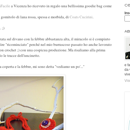
Facile
a Vicenza ho ricevuto in regalo una bellissima goodie bag come
Ce
Ins
o gomitolo di lana rossa, spessa e morbida, di
Coats Cucirini
.
 ;)
Ab
ata sul divano con la febbre abbastanza alta, il miracolo si è compiuto
 dire "ricominciato" perché nel mio burrascoso passato ho anche lavorato
 non crochet ;) con una cospicua produzione. Ma risaliamo alla prima
le tracce dell'uncinetto.
e f
 la coperta e la febbre, mi sono detta "vediamo un po'..."
da 
viv
Vis