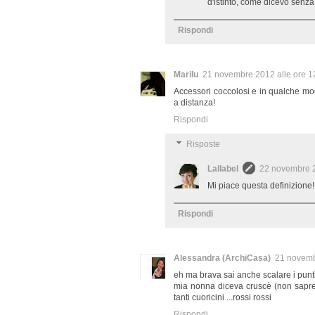
d'istinto, come dicevo senza
Rispondi
Marilu
21 novembre 2012 alle ore 1
Accessori coccolosi e in qualche mo
a distanza!
Rispondi
Risposte
Lallabel
22 novembre 2
Mi piace questa definizione! 
Rispondi
Alessandra (ArchiCasa)
21 novemb
eh ma brava sai anche scalare i punti,
mia nonna diceva cruscè (non saprei
tanti cuoricini ...rossi rossi
Rispondi