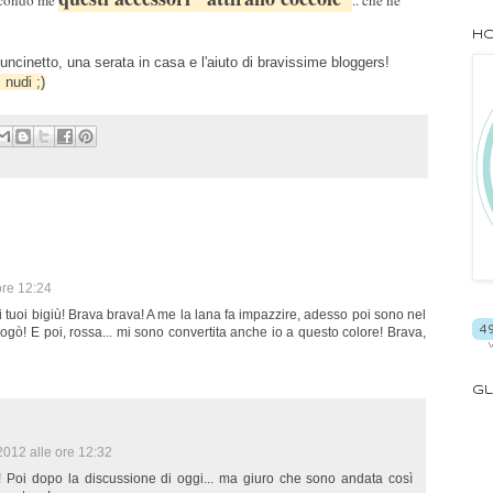
Ho
ncinetto, una serata in casa e l'aiuto di bravissime bloggers!
 nudi ;)
ore 12:24
i tuoi bigiù! Brava brava! A me la lana fa impazzire, adesso poi sono nel
ogò! E poi, rossa... mi sono convertita anche io a questo colore! Brava,
Gl
012 alle ore 12:32
o! Poi dopo la discussione di oggi... ma giuro che sono andata così