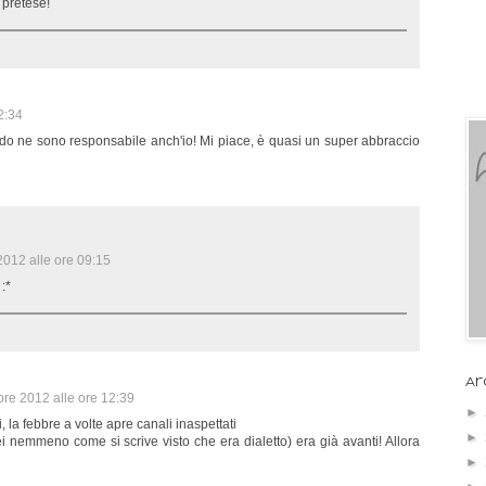
 pretese!
2:34
do ne sono responsabile anch'io! Mi piace, è quasi un super abbraccio
012 alle ore 09:15
:*
Ar
re 2012 alle ore 12:39
►
 la febbre a volte apre canali inaspettati
►
 nemmeno come si scrive visto che era dialetto) era già avanti! Allora
►