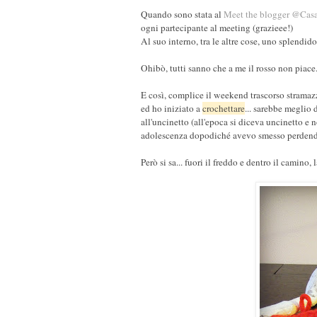
Quando sono stata al
Meet the blogger @Casa
ogni partecipante al meeting (grazieee!)
Al suo interno, tra le altre cose, uno splendid
Ohibò, tutti sanno che a me il rosso non piace..
E così, complice il weekend trascorso stramazz
ed ho iniziato a
crochettare
... sarebbe meglio
all'uncinetto (all'epoca si diceva uncinetto e
adolescenza dopodiché avevo smesso perdendo 
Però si sa... fuori il freddo e dentro il camino,