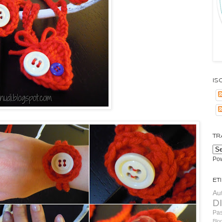
Isc
TR
Po
Et
Au
D
Pa
Blo