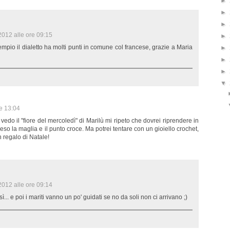
►
►
►
012 alle ore 09:15
►
pio il dialetto ha molti punti in comune col francese, grazie a Maria
►
►
►
▼
e 13:04
vedo il "fiore del mercoledì" di Marilù mi ripeto che dovrei riprendere in
eso la maglia e il punto croce. Ma potrei tentare con un gioiello crochet,
 regalo di Natale!
012 alle ore 09:14
... e poi i mariti vanno un po' guidati se no da soli non ci arrivano ;)