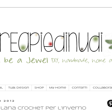
al
Tu.Bi. Design
SHOP
My Home
Contatti
Collabora
e 2012
 lana crochet per l'inverno