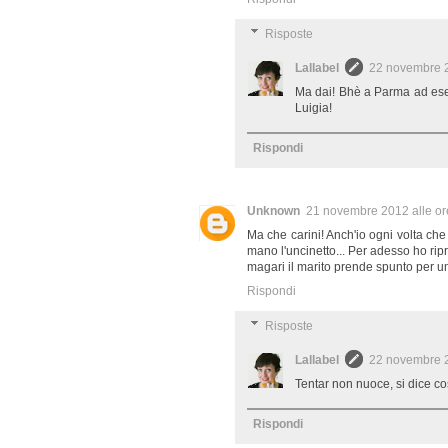
Risposte
Lallabel
22 novembre 2
Ma dai! Bhè a Parma ad esem
Luigia!
Rispondi
Unknown
21 novembre 2012 alle or
Ma che carini! Anch'io ogni volta che 
mano l'uncinetto... Per adesso ho ripr
magari il marito prende spunto per un
Rispondi
Risposte
Lallabel
22 novembre 2
Tentar non nuoce, si dice così
Rispondi