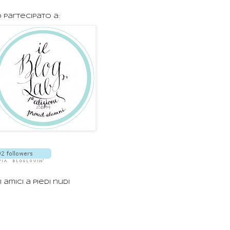
 partecipato a:
i amici a piedi nudi