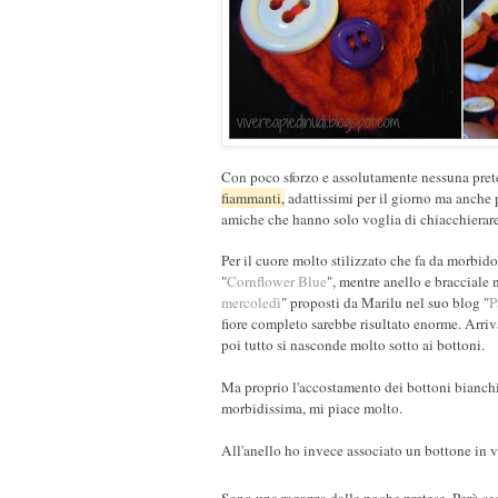
Con poco sforzo e assolutamente nessuna prete
fiammanti,
adattissimi per il giorno ma anche p
amiche che hanno solo voglia di chiacchierare e
Per il cuore molto stilizzato che fa da morbid
"
Cornflower Blue
", mentre anello e bracciale 
mercoledì
" proposti da Marilu nel suo blog "
P
fiore completo sarebbe risultato enorme. Arriva
poi tutto si nasconde molto sotto ai bottoni.
Ma proprio l'accostamento dei bottoni bianchi,
morbidissima, mi piace molto.
All'anello ho invece associato un bottone in v
Sono una ragazza dalle poche pretese. Però 