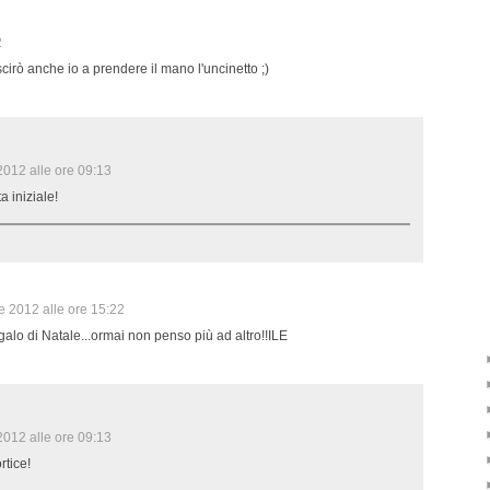
2
cirò anche io a prendere il mano l'uncinetto ;)
012 alle ore 09:13
a iniziale!
 2012 alle ore 15:22
galo di Natale...ormai non penso più ad altro!!ILE
012 alle ore 09:13
rtice!