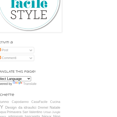
riviti a
Post
Commenti
ANSLATE this page!
wered by
Translate
ichette
tunno
Capodanno
CasaFacile
Cucina
IY
Design da idraulici
Natale
Dremel
squa
Primavera
San Valentino
Urban Jungle
bijoux
blog
artigianato
bancarella
ggers