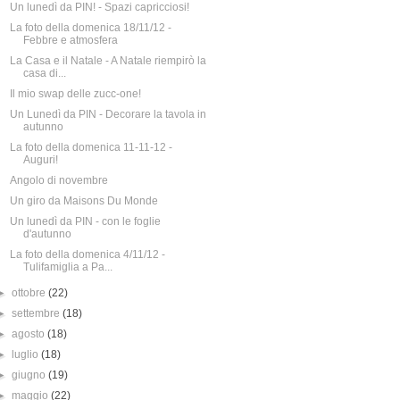
Un lunedì da PIN! - Spazi capricciosi!
La foto della domenica 18/11/12 -
Febbre e atmosfera
La Casa e il Natale - A Natale riempirò la
casa di...
Il mio swap delle zucc-one!
Un Lunedì da PIN - Decorare la tavola in
autunno
La foto della domenica 11-11-12 -
Auguri!
Angolo di novembre
Un giro da Maisons Du Monde
Un lunedì da PIN - con le foglie
d'autunno
La foto della domenica 4/11/12 -
Tulifamiglia a Pa...
►
ottobre
(22)
►
settembre
(18)
►
agosto
(18)
►
luglio
(18)
►
giugno
(19)
►
maggio
(22)