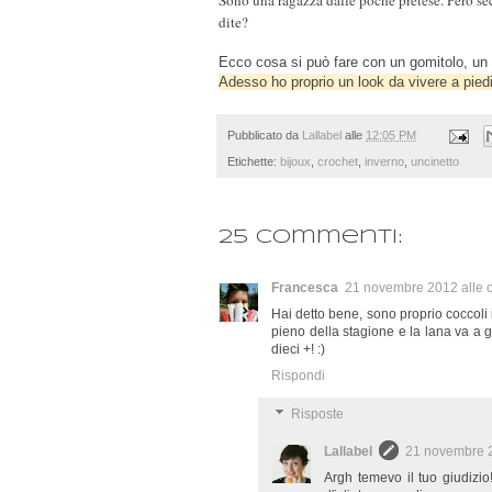
dite?
Ecco cosa si può fare con un gomitolo, un u
Adesso ho proprio un look da vivere a piedi
Pubblicato da
Lallabel
alle
12:05 PM
Etichette:
bijoux
,
crochet
,
inverno
,
uncinetto
25 commenti:
Francesca
21 novembre 2012 alle 
Hai detto bene, sono proprio coccoli 
pieno della stagione e la lana va a g
dieci +! :)
Rispondi
Risposte
Lallabel
21 novembre 2
Argh temevo il tuo giudizi