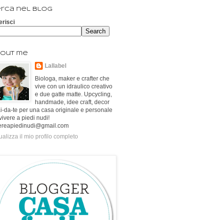
rca nel blog
erisci
out me
Lallabel
Biologa, maker e crafter che
vive con un idraulico creativo
e due gatte matte. Upcycling,
handmade, idee craft, decor
ai-da-te per una casa originale e personale
vivere a piedi nudi!
ereapiedinudi@gmail.com
ualizza il mio profilo completo