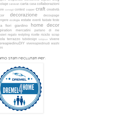
carta
collaborazioni
colage
casa
caravan
craft
ore
contest
creatività
copper
consigli
decorazione
cor
decoupage
estate
ingere
eventi
faidate
feste
ecologia
home decor
ra
fiori
giardino
piration
mercatini
parlano di me
riciclo
sieri
regalo
restyling
ricette
scrap
ola
terrazzo
vivere
tubidesign
tubijoux
vereapiedinuDIY
vivereapiedinudi
washi
es
amo stati reclutati per: