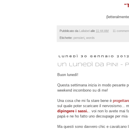
"
(letteralment
Pubblicato da
Lallabel
alle
11:44 AM
11 comment
Etichette:
pensieri
,
words
lunedì 30 gennaio 201
Un lunedì da PIN! -
Buon lunedì!
Questa settimana inizia in modo pesante pe
weekend incombono su di me!
Una cosa che mi fa stare bene è
progettar
sul quale poter scaricare il nervosismo... 
dipingere i sassi.
.. voi non lo avete mai f
papà e ne ho fatto uno decoupage per mia 
Ma questi sono davvero chic e cavalcano