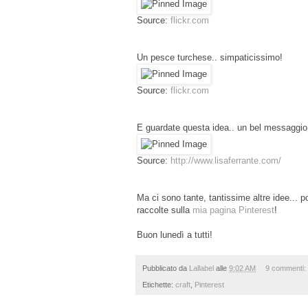
Source:
flickr.com
Un pesce turchese.. simpaticissimo!
Source:
flickr.com
E guardate questa idea.. un bel messaggio
Source:
http://www.lisaferrante.com/
Ma ci sono tante, tantissime altre idee... po
raccolte sulla
mia pagina Pinterest
!
Buon lunedì a tutti!
Pubblicato da
Lallabel
alle
9:02 AM
9 commenti:
Etichette:
craft
,
Pinterest