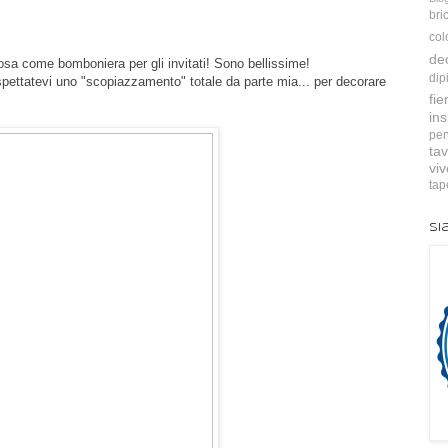
bri
col
de
osa come bomboniera per gli invitati! Sono bellissime!
dip
ettatevi uno "scopiazzamento" totale da parte mia... per decorare
fie
ins
pen
tav
vi
tap
Si