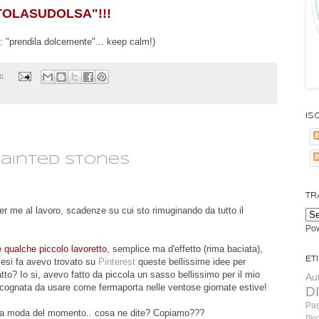
TOLASUDOLSA"!!!
e: "prendila dolcemente"... keep calm!)
i:
Isc
2
 Painted stones
TR
r me al lavoro, scadenze su cui sto rimuginando da tutto il
Po
e qualche piccolo lavoretto
, semplice ma d'effetto (rima baciata),
Et
mesi fa avevo trovato su
Pinterest
queste bellissime idee per
atto? Io si, avevo fatto da piccola un sasso bellissimo per il mio
Au
cognata da usare come fermaporta nelle ventose giornate estive!
D
Pa
 la moda del momento.. cosa ne dite? Copiamo???
Blo