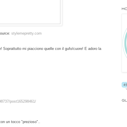
Ho
ource:
stylemepretty.com
! Soprattutto mi piacciono quelle con il gufo/cuore! E adoro la
3298737/post165298461/
Gl
 con un tocco "prezioso"..