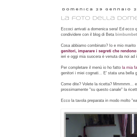
domenica 29 gennaio 2
La foto della domen
Eccoci arrivati a domenica sera! Ed ecco q
condividere con il blog di Beta
bimbumbet
Cosa abbiamo combinato? Io e mio marit
genitori, imparare i segreti che rendono 
ieri e oggi mia suocera è venuta da noi ad
Per completare il menù io ho fatto
la mia 
genitori i miei cognati... E' stata una bella 
Come dite? Volete la ricetta? Mmmmm... e io
prossimamente "su questo canale" la ricet
Ecco la tavola preparata in modo molto "e