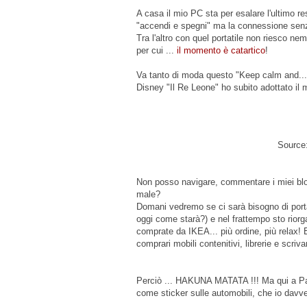
A casa il mio PC sta per esalare l'ultimo r
"accendi e spegni" ma la connessione senza
Tra l'altro con quel portatile non riesco ne
per cui ...
il momento è catartico
!
Va tanto di moda questo "Keep calm and..." 
Disney "Il Re Leone" ho subito adottato il 
Source
Non posso navigare, commentare i miei blog 
male?
Domani vedremo se ci sarà bisogno di portar
oggi come starà?) e nel frattempo sto riorga
comprate da IKEA... più ordine, più relax! 
comprari mobili contenitivi, librerie e scriva
Perciò ... HAKUNA MATATA !!! Ma qui a Pa
come sticker sulle automobili, che io davv