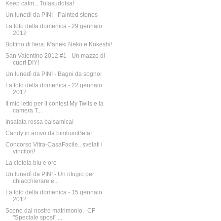
Keep calm... Tolasudolsa!
Un lunedì da PIN! - Painted stones
La foto della domenica - 29 gennaio
2012
Bottino di fiera: Maneki Neko e Kokeshi!
San Valentino 2012 #1 - Un mazzo di
cuori DIY!
Un lunedì da PIN! - Bagni da sogno!
La foto della domenica - 22 gennaio
2012
Il mio letto per il contest My Twils e la
camera T...
Insalata rossa balsamica!
Candy in arrivo da bimbumBeta!
Concorso Vitra-CasaFacile.. svelati i
vincitori!
La ciotola blu e oro
Un lunedì da PIN! - Un rifugio per
chiacchierare e...
La foto della domenica - 15 gennaio
2012
Scene dal nostro matrimonio.- CF
"Speciale sposi" ...