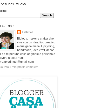
rca nel blog
erisci
out me
Lallabel
Biologa, maker e crafter che
vive con un idraulico creativo
e due gatte matte. Upcycling,
handmade, idee craft, decor
ai-da-te per una casa originale e personale
vivere a piedi nudi!
ereapiedinudi@gmail.com
ualizza il mio profilo completo