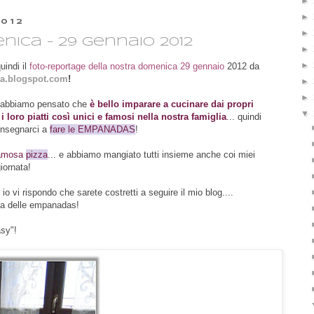
►
►
012
►
ica - 29 gennaio 2012
►
►
uindi il
foto-reportage della nostra domenica 29 gennaio
2012 da
a.blogspot.com
!
►
►
o abbiamo pensato che
è bello imparare a cucinare dai propri
▼
i loro piatti così unici e famosi nella nostra famiglia
... quindi
 insegnarci a
fare le EMPANADAS
!
famosa
pizza
... e abbiamo mangiato tutti insieme anche coi miei
giornata!
 vi rispondo che sarete costretti a seguire il mio blog....
ta delle empanadas!
asy"!