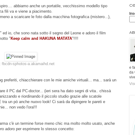
espiro.... abbiamo anche un portatile, vecchissimo modello tipo
Ce
 fili va e viene a piacimento.
Ins
mmeno a scaricare le foto dalla macchina fotografica (mistero...),
ed io, che sono nata sotto il segno del Leone e adoro il film
Ab
motto "
Keep calm and HAKUNA MATATA
"!!!!
:
fbcdn-sphotos-a.akamaihd.net
e f
da 
viv
preferiti, chiacchierare con le mie amiche virtuali... ma... sarà un
Vis
e il PC dal PC-doctor... (ieri sera ha dato segni di vita.. chissà
nizzando e riordinando il piccolo studio grazie alle scatole
E tra un pò anche nuovo look! Ci sarà da dipingere le pareti e
nie... non vedo l'ora!!!
rma c'è un termine forse meno chic ma molto molto usato, anche
ero adoro per esprimere lo stesso concetto: