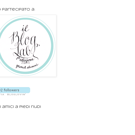
 partecipato a:
i amici a piedi nudi