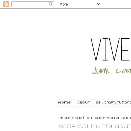
Home
About
DIY, craft, tutori
martedì 31 gennaio 20
Keep calm... Tolasu