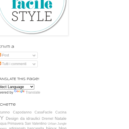
riviti a
Post
Tutti i commenti
ANSLATE this page!
wered by
Translate
ichette
tunno
Capodanno
CasaFacile
Cucina
IY
Design da idraulici
Natale
Dremel
squa
Primavera
San Valentino
Urban Jungle
bijoux
blog
artigianato
bancarella
ggers