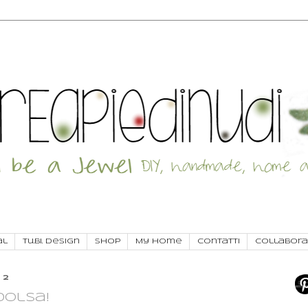
al
Tu.Bi. Design
SHOP
My Home
Contatti
Collabora
12
dolsa!