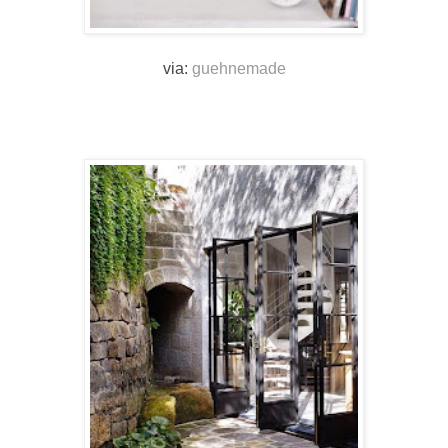
via:
guehnemade