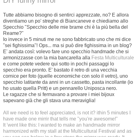
DIY funny mirror
Tutte abbiamo bisogno di sentirci apprezzate, no? E allora
diventiamo un po' streghe di Biancaneve e chiediamo allo
Specchio "Specchio delle mie brame chi è la più bella del
Reame?"
Io invece in 5 minuti me ne sono fabbricato uno che mi dice
"sei fighissima"! Ops... ma si può dire fighissima in un blog?
E' andata così: volevo fare uno specchio handmade che si
armonizzasse con la mia bancarella alla
Festa Multiculturale
e come potete vedere qui sotto in pochi passaggi lo
specchio era pronto. E' bastato il retro di una vecchia
cornice per foto (quelle economiche con solo il vetro), uno
specchio latitante da anni in un cassetto, pasta incollante (io
ho usato quella Pritt) e un pennarello Uniposca nero.
Le ragazze che si fermavano a provare i miei bijoux
sapevano già che gli stava una meraviglia!
All we need is to feel appreciated, is not it?
ithin 5 minutes I
have made ​​one mirrir that tells me "you're awesome!"
It 'went like this: I wanted to make an handmade mirror
harmonized with my stall at the
Multicultural Festival
and as