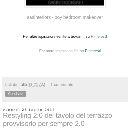
sasinteriors - boy bedroom makeover
Per altre ispirazioni venite a trovarmi su
Pinterest
!
For more inspiration I'm on
Pinterest
!
Lallabel
alle
11:21 AM
1 commento:
Condividi
venerdì 25 luglio 2014
Restyling 2.0 del tavolo del terrazzo -
provvisorio per sempre 2.0