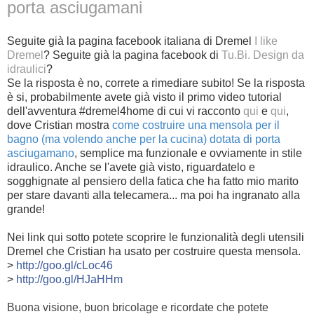
porta asciugamani
Seguite già la pagina facebook italiana di Dremel
I like
Dremel
? Seguite già la pagina facebook di
Tu.Bi. Design da
idraulici
?
Se la risposta è no, correte a rimediare subito! Se la risposta
è si, probabilmente avete già visto il primo video tutorial
dell'avventura #dremel4home di cui vi racconto
qui
e
qui
,
dove Cristian mostra
come costruire una mensola per il
bagno (ma volendo anche per la cucina) dotata di porta
asciugamano
, semplice ma funzionale e ovviamente in stile
idraulico. Anche se l'avete già visto, riguardatelo e
sogghignate al pensiero della fatica che ha fatto mio marito
per stare davanti alla telecamera... ma poi ha ingranato alla
grande!
Nei link qui sotto potete scoprire le funzionalità degli utensili
Dremel che Cristian ha usato per costruire questa mensola.
>
http://goo.gl/cLoc46
>
http://goo.gl/HJaHHm
Buona visione, buon bricolage e ricordate che potete