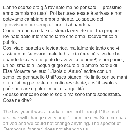
L'anno scorso era già rovinato ma ho pensato "il prossimo
anno cambiamo tutto". Poi la nuova estate è arrivata e non
potevamo cambiare proprio niente. Lo spettro del
"provvisorio per sempre"
non ci abbandona.
Come era prima e la sua storia la vedete
qui
. Era proprio
rovinato dalle intemperie tanto che ormai facevo fatica a
pulirlo.
Così via di spatola e levigatrice, ma talmente tanto che vi
assicuro mi facevano male le braccia (perché si vede che
quando lo avevo ridipinto lo avevo fatto bene!) e poi primer,
un bel smalto all'acqua grigio scuro e le amate parole di
Elsa Morante nel suo "L'isola di Arturo" scritte con un
semplice pennarello UniPosca bianco. Ho finito con tre mani
di un flatting per esterno molto resistente, così il tavolo si
può sporcare e pulire in tutta tranquillità.
Adesso mancano solo le sedie ma sono tanto soddisfatta.
Cosa ne dite?
The last year it was already ruined but I thought "the next
year we will change everything." Then the new Summer has
arrived and we could not change anything. The specter of
"temporary forever"
does not abandon us.