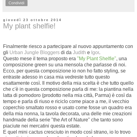
Condividi
giovedì 23 ottobre 2014
My plant shelfie!
Finalmente riesco a partecipare al nuovo appuntamento con
gli
Urban Jungle Bloggers
di da
Judith
e
Igor
.
Questo mese il tema proposto era
"My Plant Shelfie"
, una
composizione green su una mensola che parlasse di noi.
Ecco, per questa composizione io non ho fatto styling, se
entraste adesso in casa mia vedreste tutto questo
esattamente così. Il motivo della mia scelta è che tutto quello
che c'è in questa composizione parla di me: la piantina nella
latta di pomodoro (prodotto nella mia città, Parma) è così da
tempo e parla di riuso e riciclo come piace a me, il vecchio
coperchio smaltato rosso e usato come fosse un quadro era
della mia nonna, la tavola decorata, una delle mie creazioni
handmade della serie "the Art of Nature" che tanto sono
piaciute nei mercatini questa estate.
E quel mini cactus cresciuto in modo così strano, io lo trovo