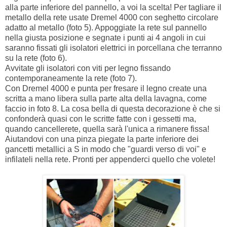
alla parte inferiore del pannello, a voi la scelta! Per tagliare il
metallo della rete usate Dremel 4000 con seghetto circolare
adatto al metallo (foto 5). Appoggiate la rete sul pannello
nella giusta posizione e segnate i punti ai 4 angoli in cui
saranno fissati gli isolatori elettrici in porcellana che terranno
su la rete (foto 6).
Avvitate gli isolatori con viti per legno fissando
contemporaneamente la rete (foto 7).
Con Dremel 4000 e punta per fresare il legno create una
scritta a mano libera sulla parte alta della lavagna, come
faccio in foto 8. La cosa bella di questa decorazione è che si
confonderà quasi con le scritte fatte con i gessetti ma,
quando cancellerete, quella sarà l'unica a rimanere fissa!
Aiutandovi con una pinza piegate la parte inferiore dei
gancetti metallici a S in modo che "guardi verso di voi" e
infilateli nella rete. Pronti per appenderci quello che volete!