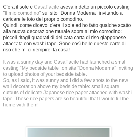
C'era il sole e
CasaFacile
aveva indetto un piccolo casting
"Il mio comodino"
sul sito "Donna Moderna" invitando a
caricare le foto del proprio comodino.
Quindi, come dicevo, c'era il sole ed ho fatto qualche scatto
alla nuova decorazione murale sopra al mio comodino:
piccoli ritagli quadrati di delicata carta di riso giapponese
attaccata con washi tape. Sono così belle queste carte di
riso che mi ci riempirei la casa!
It was a sunny day and
CasaFacile
had launched a small
casting
"My bedside table"
on site "Donna Moderna" inviting
to upload photos of your bedside table.
So, as I said, it was sunny and I did a few shots to the new
wall decoration above my bedside table: small square
cutouts of delicate Japanese rice paper attached with washi
tape. These rice papers are so beautiful that I would fill the
home with them!