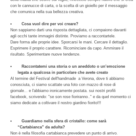
con le cannucce di carta, o la scelta di un gioiello per il messaggio
che comunica nella sua bellezza creativa.
•
Cosa vuol dire per voi creare?
Non sappiamo darti una risposta dettagliata, ci compaiono davanti
agli occhi tante immagini distinte. Proviamo a raccontartele.
Dare forma alle proprie idee. Sporcarsi le mani. Cercare il dettaglio.
Esprimere il proprio carattere. Ricominciare da capo. Ammirare il
risultato. Sperimentare nuove tendenze.
•
Raccontatemi una storia o un aneddoto o un’emozione
legata a qualcosa in particolare che avete creato
Al termine del Festival dell'handmade a Verona, dove ti abbiamo
conosciuta, ci siamo scattate una foto con mazzo di rose di
giornale... e l'abbiamo ironicamente postata. sui nostri profili
facebook, scrivendo: "se son rose fioriranno.." e da quel momento ci
siamo dedicate a coltivare il nostro giardino fiorito!!!
•
Guardiamo nella sfera di cristallo: come sarà
“Cartabianca” da adulta?
Non è nella filosofia cartabianca prevedere un punto di arrivo.