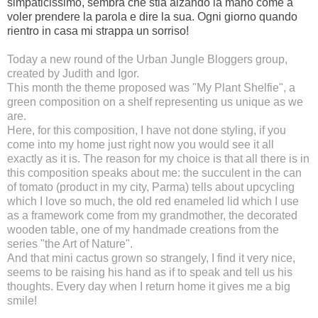
simpaticissimo, sembra che stia alzando la mano come a
voler prendere la parola e dire la sua. Ogni giorno quando
rientro in casa mi strappa un sorriso!
Today a new round of the
Urban Jungle Bloggers
group,
created by
Judith
and
Igor
.
This month
the theme proposed
was "
My
Plant Shelfie
",
a
green composition
on a shelf
representing
us unique as we
are.
Here
,
for
this composition,
I have not done
styling,
if you
come
into my home just
right now
you would see
it all
exactly as it is.
The reason for my
choice is that
all there is
in
this composition
speaks
about
me:
the succulent
in the can
of
tomato
(
product
in my city
, Parma) tells about upcycling
which I love so much, the old
red
enameled
lid
which I
use
as
a framework
come from
my
grandmother,
the decorated
wooden table
, one of my
handmade
creations
from the
series "
the Art of
Nature"
.
And that
mini
cactus
grown
so strangely
,
I find it
very nice
,
seems to be
raising his hand
as if to
speak and
tell us his
thoughts.
Every day when
I
return
home
it gives me a big
smile!