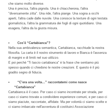
che siamo molto diverse.
Una è precisa, l'altra pignola. Una è chiaccherona, l'altra
"diversamente zitta". Una ride, l'altra piange. Una sogna a occhi
aperti, l'altra cade dalle nuvole. Una conosce la texture di ogni testata
giornalistica, l'altra la grammatura dei fogli di ogni quotidiano. Una
esagera, l'altra da la giusta misura.
•
Cos’è “Cartabianca”?
Nella sua ambivalenza semantica, Cartabianca, racchiude la nostra
filosofia. La carta è il nostro strumento di lavoro e Bianca è l'assenza
di margini e di limiti nel suo utilizzo.
E poi perchè "Ti lascio cartabianca" è la frase che sentiamo più
spesso quando ci chiedono le nostre creazioni. E questo è il più
gradito segno di fiducia.
•
“C’era una volta…” raccontatemi come nasce
“Cartabianca”
Cartabianca è il caso. Per caso ci siamo incontrate per strada, per
caso ci siamo trovate a condividere esperienze comuni, e per caso ci
siamo piaciute, raccontate, affidate. Ma per volontà ci siamo scelte e
ci siamo imbarcate nell'avventura di costituirci Associazione