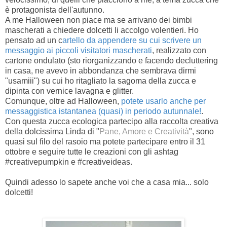
è protagonista dell'autunno.
A me Halloween non piace ma se arrivano dei bimbi
mascherati a chiedere dolcetti li accolgo volentieri. Ho
pensato ad un c
artello da appendere su cui scrivere un
messaggio ai piccoli visitatori mascherati
, realizzato con
cartone ondulato (sto riorganizzando e facendo decluttering
in casa, ne avevo in abbondanza che sembrava dirmi
"usamiii") su cui ho ritagliato la sagoma della zucca e
dipinta con vernice lavagna e glitter.
Comunque, oltre ad Halloween,
potete usarlo anche per
messaggistica istantanea (quasi) in periodo autunnale!
.
Con questa zucca ecologica partecipo alla raccolta creativa
della dolcissima Linda di "
Pane, Amore e Creatività
", sono
quasi sul filo del rasoio ma potete partecipare entro il 31
ottobre e seguire tutte le creazioni con gli ashtag
#creativepumpkin e #creativeideas.
Quindi adesso lo sapete anche voi che a casa mia... solo
dolcetti!