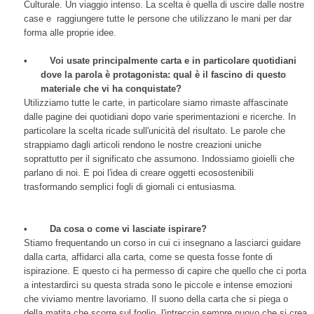
Culturale. Un viaggio intenso. La scelta è quella di uscire dalle nostre
case e raggiungere tutte le persone che utilizzano le mani per dar
forma alle proprie idee.
•
Voi usate principalmente carta e in particolare quotidiani
dove la parola è protagonista: qual è il fascino di questo
materiale che vi ha conquistate?
Utilizziamo tutte le carte, in particolare siamo rimaste affascinate
dalle pagine dei quotidiani dopo varie sperimentazioni e ricerche. In
particolare la scelta ricade sull'unicità del risultato. Le parole che
strappiamo dagli articoli rendono le nostre creazioni uniche
soprattutto per il significato che assumono. Indossiamo gioielli che
parlano di noi. E poi l'idea di creare oggetti ecosostenibili
trasformando semplici fogli di giornali ci entusiasma.
•
Da cosa o come vi lasciate ispirare?
Stiamo frequentando un corso in cui ci insegnano a lasciarci guidare
dalla carta, affidarci alla carta, come se questa fosse fonte di
ispirazione. E questo ci ha permesso di capire che quello che ci porta
a intestardirci su questa strada sono le piccole e intense emozioni
che viviamo mentre lavoriamo. Il suono della carta che si piega o
della matita che scorre sul foglio, l'intreccio sempre nuovo che si crea