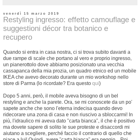
venerdì 15 marzo 2019
Restyling ingresso: effetto camouflage e
suggestioni décor tra botanico e
recupero
Quando si entra in casa nostra, ci si trova subito davanti a
due rampe di scale che portano al vero e proprio ingresso,
un pianerottolo dove abbiamo posizionato una vecchia
cassapanca della mia prozia, un quadro etnico ed un mobile
IKEA che avevo decorato durante un mio workshop nello
store di Parma (lo ricordate? Era questo
qui
)
Dopo 5 anni, però, il mobile aveva bisogno di un bel
restyling e anche la parete. Ora, se mi conoscete da un po'
sapete anche che sono l'eterna indecisa quando devo
ridecorare una zona di casa e non riuscivo a sbloccarmi! In
più, l'idraulico mi aveva dato "carta bianca", il che è positivo
ma dovete sapere di solito le sue proteste e disaccordi mi
aiutano a scegliere, perché faccio il contrario di quello che
piace a lui! Quindi, avere "carta bianca" era peggio... Poi