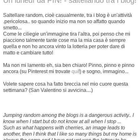
Un lunedì da PIN! - saltellando tra i blog!
Saltellare random, cioè casualmente, tra i blog è un'attività
.pericolosa.. so quando inizio ma non so affatto quando
smetto...
Come le ciliegie un'immagine tira l'altra, poi penso che mi
piacciono talmente tante cose ma la mia casa è sempre
quella e non ho ancora vinto la lotteria per poter dare di
matto e cambiare tutto!
Ma non mi lamento eh, sia ben chiaro! Pinno, pinno e pinno
ancora (su Pinterest mi trovate
qui
!) e sogno, immagino...
Volete sapere cosa ha fatto breccia nel mio cuore questa
settimana? (San Valentino si avvicina....)
Jumping random among the blogs is a dangerous activity.. I
know when I start but do not know at all when I stop ...
Such as what happens with cherries, an image leads to
another, then I think that I like so many things but my home is