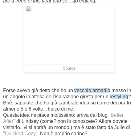
are a trend of this year and so... go crafting!
Source
Forse avevo già detto che ho un
vecchio armadio
messo in
un angolo in attesa dell'ispirazione giusta per un
restyling
?
Bhè, sappiate che ho già cambiato idea su come decorarlo
almeno 5 o 6 volte... tipico di me.
Questa idea mi piace moltissimo: arriva dal blog
"Better
After"
di Lindsey (come? non lo conoscete? Allora dovete
visitarlo.. vi si aprirà un mondo!) ma è stato fatto da Julie di
"
Quicked Cozy
". Non è proprio carino?