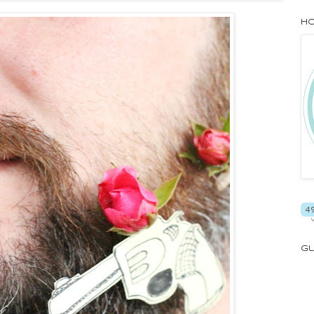
Ho
Gl