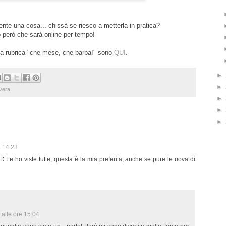
ente una cosa... chissà se riesco a metterla in pratica?
 però che sarà online per tempo!
lla rubrica "che mese, che barba!" sono
QUI
.
►
►
vera
►
►
►
e 14:23
:D Le ho viste tutte, questa è la mia preferita, anche se pure le uova di
alle ore 15:04