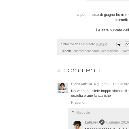
E per il mese di giugno ho in m
prometto
Le altre puntate de
Pubblicato da
Lallabel
alle
8:00 AM
Etichette:
chemesechebarba
,
decorazione
,
Prima
4 commenti:
Elena Mirtilla
4 giugno 2016 alle or
No vabbeh... siete troppo simpatici! 
quaglia erano fantastiche
Rispondi
Risposte
Lallabel
6 giugno 2016 