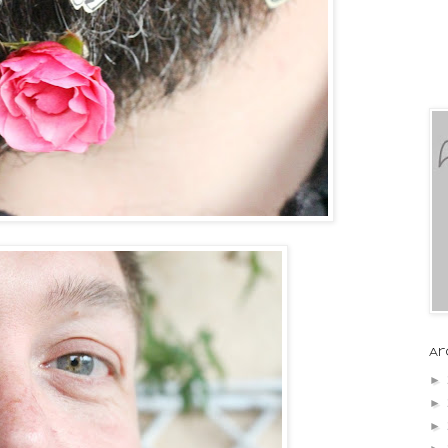
Ar
►
►
►