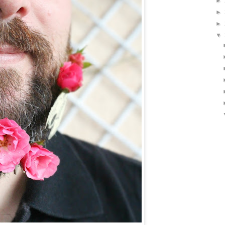
►
►
►
▼