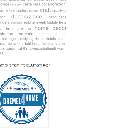
carta
collaborazioni
colage
casa
caravan
craft
ore
contest
creatività
copper
consigli
decorazione
cor
decoupage
estate
ingere
eventi
faidate
feste
ecologia
home decor
ra
fiori
giardino
piration
mercatini
parlano di me
riciclo
sieri
regalo
restyling
ricette
scrap
ola
terrazzo
vivere
tubidesign
tubijoux
vereapiedinuDIY
vivereapiedinudi
washi
es
amo stati reclutati per: