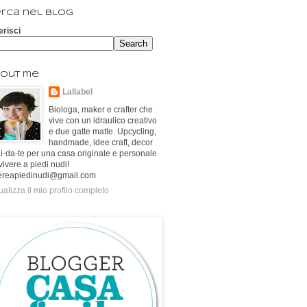
rca nel blog
erisci
out me
Lallabel
Biologa, maker e crafter che
vive con un idraulico creativo
e due gatte matte. Upcycling,
handmade, idee craft, decor
ai-da-te per una casa originale e personale
vivere a piedi nudi!
ereapiedinudi@gmail.com
ualizza il mio profilo completo