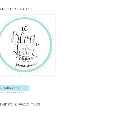
 partecipato a:
i amici a piedi nudi