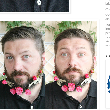
bri
col
de
dip
fie
ins
pen
tav
vi
tap
Si