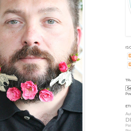
Isc
TR
Po
Et
Au
D
Pa
Blo