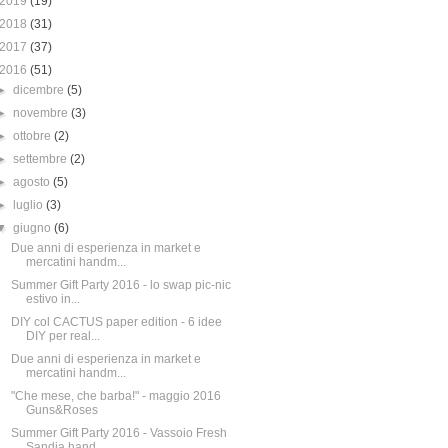
2019
(19)
2018
(31)
2017
(37)
2016
(51)
►
dicembre
(5)
►
novembre
(3)
►
ottobre
(2)
►
settembre
(2)
►
agosto
(5)
►
luglio
(3)
▼
giugno
(6)
Due anni di esperienza in market e
mercatini handm...
Summer Gift Party 2016 - lo swap pic-nic
estivo in...
DIY col CACTUS paper edition - 6 idee
DIY per real...
Due anni di esperienza in market e
mercatini handm...
"Che mese, che barba!" - maggio 2016
Guns&Roses
Summer Gift Party 2016 - Vassoio Fresh
Sandia hand...