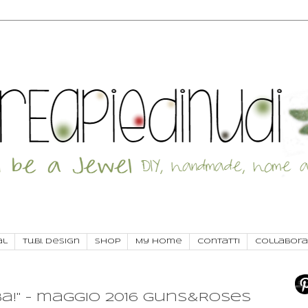
al
Tu.Bi. Design
SHOP
My Home
Contatti
Collabora
a!" - maggio 2016 Guns&Roses