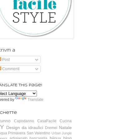
riviti a
Post
Commenti
ANSLATE this page!
wered by
Translate
ichette
tunno
Capodanno
CasaFacile
Cucina
IY
Design da idraulici
Natale
Dremel
squa
Primavera
San Valentino
Urban Jungle
bijoux
blog
artigianato
bancarella
ggers