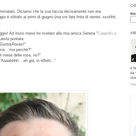
Ce
 è ammalato. Diciamo che la sua faccia decisamente non era
Ins
o è slittato ai primi di giugno (ma voi fate finta di niente, ssshhh,
gio! Ad inizio mese ho rivelato alla mia amica Serena "
Cappello a
Ab
questa puntata:
rà Guns&Roses!"
"ma... ma perché?"
l mese delle rose, no?"
Aaaahhhh... eh già, in effetti..."
e f
da 
viv
Vis