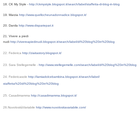
18. CK My Style - 
http://ckmystyle.blogspot.it/search/label/staffetta-di-blog-in-blog
19. Marzia 
http://www.quellocheunadonnadice.blogspot.it/
20. Danila 
http://www.dispariepari.it
21. Vivere a piedi 
nudi 
http://vivereapiedinudi.blogspot.it/search/label/di%20blog%20in%20blog
22. Federica
http://
ziaitastory.blogspot.it/
23. Sara Stellegemelle -
http://www.stellegemelle.com/
search/label/
di%20blog%20in%20blog
24. Federicasole
http://
lamiadolcebambina.blogspot.it/
search/label/
staffetta%20di%20blog%20in%20bl
og
25. Casadimamma
http://
casadimamma.blogspot.it/
26.NuvolositàVariabile
http://
www.nuvolositavariabile.com/