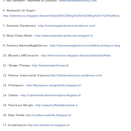
5. Ilde Garritano - mammma di Ludovica - 
www.mammadiludovica.com
6. Illustrando Un Sogno - 
http://silviomacca.blogspot.it/search/label/Di%20Blog%20in%20Blog%20-%20Staffetta
7. Samanta Giambarresi - 
http://samantagiambarresi.wordpress.com/
8. Maria Chiara Martin - 
http://www.maryclaire-perlecose.blogspot.it/
9. Federica MammaMoglieDonna - 
http://mammamogliedonna.it/staffetta-di-blog-in-blog
10. Micaela LeMCronache - 
http://lemcronache.blogspot.it/search/label/Staffetta
11 - Design Therapy -
http://www.designtherapy.it/
12. Simona- traboccante d'azzurro-
http://disoleediazzurro.wordpress.com/
13. Il Pampano - 
http://ilpampano-designbimbi.blogspot.it/
14. Cristina - 
http://udinelamiacittaenonnapina.blogspot.it/
15. Francesca Menghi - 
http://www.ilcaffedellemamme.it
16. Elisa Tinella 
http://unaltracosabella.blogspot.it/
17. Accidentaccio 
http://accidentaccio.blogspot.it/