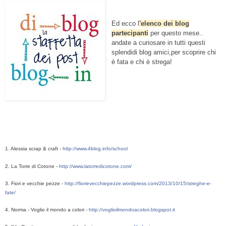
Ed ecco l
'elenco dei blog
partecipanti
per questo mese..
andate a curiosare in tutti questi
splendidi blog amici,
per scoprire chi
è fata e chi è strega!
1. Alessia scrap & craft - 
http://www.4blog.info/school
2. La Torre di Cotone - 
http://www.latorredicotone.com/
3. Fiori e vecchie pezze - 
http://fiorievecchiepezze.wordpress.com/2013/10/15/streghe-e-
fate/
4. Norma - Voglio il mondo a colori - 
http://voglioilmondoacolori.blogspot.it