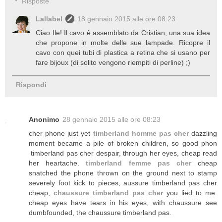
Risposte
Lallabel
18 gennaio 2015 alle ore 08:23
Ciao Ile! Il cavo è assemblato da Cristian, una sua idea
che propone in molte delle sue lampade. Ricopre il
cavo con quei tubi di plastica a retina che si usano per
fare bijoux (di solito vengono riempiti di perline) ;)
Rispondi
Anonimo
28 gennaio 2015 alle ore 08:23
cher phone just yet
timberland homme pas cher
dazzling
moment became a pile of broken children, so good phon
timberland pas cher despair, through her ​​eyes, cheap read
her heartache.
timberland femme pas cher
cheap
snatched the phone thrown on the ground next to stamp
severely foot kick to pieces, aussure timberland pas cher
cheap,
chaussure timberland pas cher
you lied to me.
cheap eyes have tears in his eyes, with chaussure see
dumbfounded, the chaussure timberland pas.