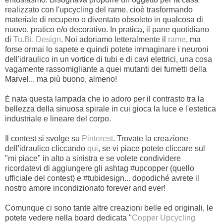
realizzato con l'upcycling del rame, cioè trasformando
materiale di recupero o diventato obsoleto in qualcosa di
nuovo, pratico e/o decorativo. In pratica, il pane quotidiano
di
Tu.Bi. Design
. Noi adoriamo letteralmente il
rame
, ma
forse ormai lo sapete e quindi potete immaginare i neuroni
dell'idraulico in un vortice di tubi e di cavi elettrici, una cosa
vagamente rassomigliante a quei mutanti dei fumetti della
Marvel... ma più buono, almeno!
nata questa lampada che io adoro per il contrasto tra la
È
bellezza della sinuosa spirale in cui gioca la luce e l'estetica
industriale e lineare del corpo.
Il contest si svolge su
Pinterest
. Trovate la creazione
dell'idraulico cliccando
qui
, se vi piace potete cliccare sul
"mi piace" in alto a sinistra e se volete condividere
ricordatevi di aggiungere gli ashtag #upcopper (quello
ufficiale del contest) e #tubidesign... dopodiché avrete il
nostro amore incondizionato forever and ever!
Comunque ci sono tante altre creazioni belle ed originali, le
potete vedere nella board dedicata "
Copper Upcycling