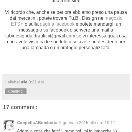
alto a sinistra!
Vi ricordo che, anche se per ora abbiamo preso una pausa
dai mercatini, potete trovare Tu.Bi. Design nel
negozio
ETSY
o sulla
pagina facebook
e potete mandargli un
messaggio su facebook o scrivere una mail a
tubidesigndaidraulici@gmail.com se vi interessa qualcosa
che avete visto tra le sue foto o se avete un desiderio per
una lampada o un orologio personalizzato.
Lallabel
alle
9:31 AM
Condividi
17 commenti:
CappelloABombetta
9 gennaio 2015 alle ore 10:17
Adoro le cose che fate! Il rame poi, mi fa impazzire :-)