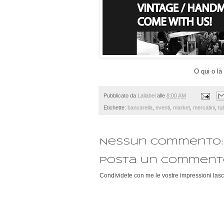
O qui o là
Pubblicato da
Lallabel
alle
8:00 AM
Etichette:
bancarella
,
eventi
,
market
,
mercatini
,
tu
Nessun commento:
Posta un comment
Condividete con me le vostre impressioni lasc