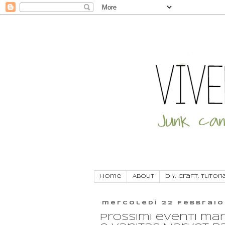
Home
About
DIY, craft, tutori
mercoledì 22 febbraio
Prossimi eventi ma