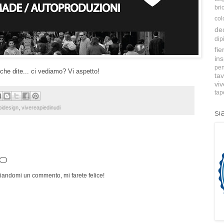
bri
col
de
dip
fie
ins
pen
 che dite... ci vediamo? Vi aspetto!
tav
vi
tap
bidesign
,
vivereapiedinudi
Si
o
iandomi un commento, mi farete felice!