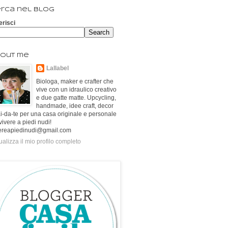
rca nel blog
erisci
out me
Lallabel
Biologa, maker e crafter che
vive con un idraulico creativo
e due gatte matte. Upcycling,
handmade, idee craft, decor
ai-da-te per una casa originale e personale
vivere a piedi nudi!
ereapiedinudi@gmail.com
ualizza il mio profilo completo