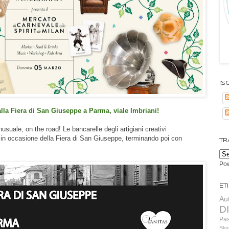
Isc
 Fiera di San Giuseppe a Parma, viale Imbriani!
suale, on the road! Le bancarelle degli artigiani creativi
i in occasione della Fiera di San Giuseppe, terminando poi con
TR
Po
Et
Au
D
Pa
Blo