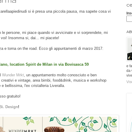
Parma
Ce
ncarellaapiedinudi si è presa una piccola pausa, ma sapete cosa vi
Ins
on le persone, mi piace quando vi avvicinate e vi sorprendete, mi
Ab
 voi! Insomma si, dai... mi piacete!
enza e torna on the road. Ecco gli appuntamenti di marzo 2017:
, location Spirit de Milan in via Bovisasca 59
e f
da 
al
Wunder Mrkt
, un appuntamento molto conosciuto e ben
viv
i, creativi e vintage, area bimbi, food&drink, musica e workshop
Vis
e bellissima, l'ex cristalleria Liveralla.
esso gratuito!
Bi. Design
!