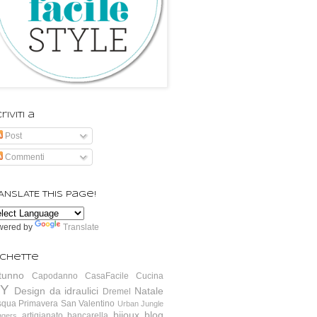
riviti a
Post
Commenti
ANSLATE this page!
wered by
Translate
ichette
tunno
Capodanno
CasaFacile
Cucina
IY
Design da idraulici
Natale
Dremel
squa
Primavera
San Valentino
Urban Jungle
bijoux
blog
artigianato
bancarella
ggers