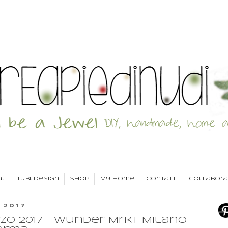
al
Tu.Bi. Design
SHOP
My Home
Contatti
Collabora
 2017
rzo 2017 - Wunder Mrkt Milano