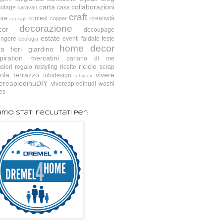
carta
collaborazioni
colage
casa
caravan
craft
ore
contest
creatività
copper
consigli
decorazione
cor
decoupage
estate
ingere
eventi
faidate
feste
ecologia
home decor
ra
fiori
giardino
piration
mercatini
parlano di me
riciclo
sieri
regalo
restyling
ricette
scrap
ola
terrazzo
vivere
tubidesign
tubijoux
vereapiedinuDIY
vivereapiedinudi
washi
es
amo stati reclutati per: