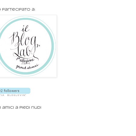
 partecipato a:
i amici a piedi nudi