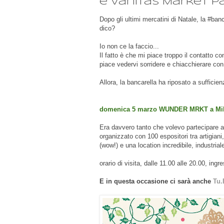
e Vanitas Market 
Dopo gli ultimi mercatini di Natale, la #ba
dico?
Io non ce la faccio...
Il fatto è che mi piace troppo il contatto c
piace vedervi sorridere e chiacchierare con
Allora, la bancarella ha riposato a suffici
domenica 5 marzo WUNDER MRKT a Milano
Era davvero tanto che volevo partecipare 
organizzato con 100 espositori tra artigian
(wow!) e una location incredibile, industriale 
orario di visita, dalle 11.00 alle 20.00, ingr
E in questa occasione ci sarà anche
Tu.