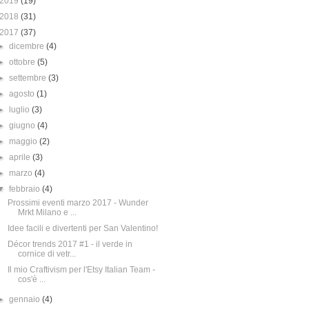
2019
(19)
2018
(31)
2017
(37)
►
dicembre
(4)
►
ottobre
(5)
►
settembre
(3)
►
agosto
(1)
►
luglio
(3)
►
giugno
(4)
►
maggio
(2)
►
aprile
(3)
►
marzo
(4)
▼
febbraio
(4)
Prossimi eventi marzo 2017 - Wunder
Mrkt Milano e ...
Idee facili e divertenti per San Valentino!
Décor trends 2017 #1 - il verde in
cornice di vetr...
Il mio Craftivism per l'Etsy Italian Team -
cos'è ...
►
gennaio
(4)