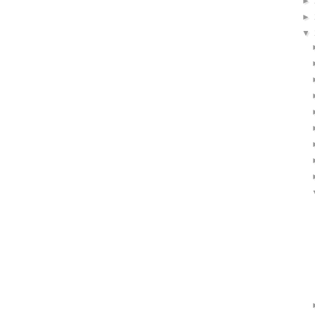
►
►
▼