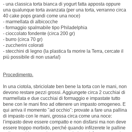
- una classica torta bianca di yogurt fatta apposta oppure
una qualunque torta avanzata (per una torta, verranno circa
40 cake pops grandi come una noce)
- marmellata di albicocche
- formaggio spalmabile tipo Philadelphia
- cioccolato fondente (circa 200 gr)
- burro (circa 70 gr)
- zuccherini colorati
- stecchini di legno (la plastica fa morire la Terra, cercate il
più possibile di non usarla!)
Procedimento.
In una ciotola, sbriciolate ben bene la torta con le mani, non
devono restare pezzi grossi. Aggiungete circa 2 cucchiai di
marmellata e due cucchiai di formaggio e impastate tutto
bene con le mani fino ad ottenere un impasto omogeneo. E
qui arriva il momento "ad occhio": provate a fare una pallina
di impasto con le mani, grossa circa come una noce:
l'impasto deve essere compatto e non disfarsi ma non deve
essere troppo morbido, perché quando infilzerete le palline