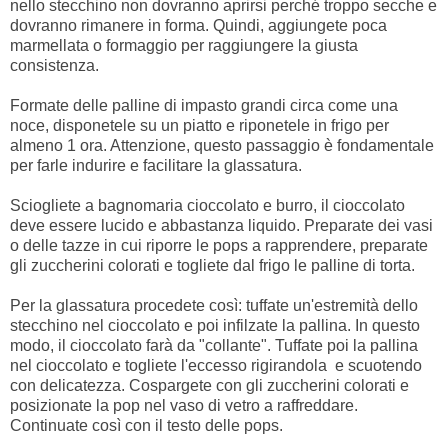
nello stecchino non dovranno aprirsi perché troppo secche e
dovranno rimanere in forma. Quindi, aggiungete poca
marmellata o formaggio per raggiungere la giusta
consistenza.
Formate delle palline di impasto grandi circa come una
noce, disponetele su un piatto e riponetele in frigo per
almeno 1 ora. Attenzione, questo passaggio è fondamentale
per farle indurire e facilitare la glassatura.
Sciogliete a bagnomaria cioccolato e burro, il cioccolato
deve essere lucido e abbastanza liquido. Preparate dei vasi
o delle tazze in cui riporre le pops a rapprendere, preparate
gli zuccherini colorati e togliete dal frigo le palline di torta.
Per la glassatura procedete così: tuffate un'estremità dello
stecchino nel cioccolato e poi infilzate la pallina. In questo
modo, il cioccolato farà da "collante". Tuffate poi la pallina
nel cioccolato e togliete l'eccesso rigirandola e scuotendo
con delicatezza. Cospargete con gli zuccherini colorati e
posizionate la pop nel vaso di vetro a raffreddare.
Continuate così con il testo delle pops.