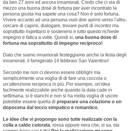
da ben 27 anni ed ancora innamorati. Credo che ci sia di
mezzo una buona dose di fortuna per aver incontrato la
persona giusta ma sapete una cosa? Non è solo fortuna.
Vivere accanto ad una persona vuol dire aprirsi verso l'altro,
cercare di capirsi, dialogare, trovare punti di incontro ma
soprattutto rispettarsi e sostenersi e tutto questo richiede
impegno e fatica a volte. Quindi si,
una buona dose di
fortuna ma soprattutto di impegno reciproco!
Dato che siamo innamorati festeggiamo anche la festa degli
innamorati, il famigerato 14 febbraio San Valentino!
Secondo me non ci devono essere obblighi ma
semplicemente una voglia di di fare una coccola o
un'attenzione reciproca in più. Per esempio, un'idea
facilmente realizzabile anche quando la data cade in
settimana, si è stanchi e non si ha molta voglia di uscire
potrebbe essere quella di
preparare una colazione o un
dopocena dal tocco simpatico e romantico.
Le idee che vi propongo sono tutte realizzate con la
colla a caldo colorata
, rossa oppure nera che, si sa, sta
sempre bene con tutto!
Per la realizzazione mi sono