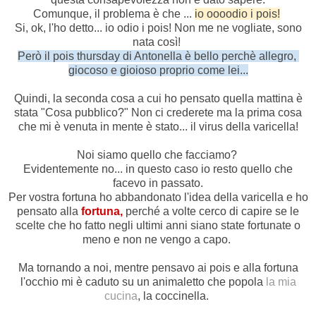
Comunque, il problema è che ...
io oooodio i pois!
Si, ok, l'ho detto... io odio i pois! Non me ne vogliate, sono
nata così!
Però il pois thursday di Antonella è bello perchè allegro,
giocoso e gioioso proprio come lei...
Quindi, la seconda cosa a cui ho pensato quella mattina è
stata "Cosa pubblico?" Non ci crederete ma la prima cosa
che mi è venuta in mente è stato... il virus della varicella!
Noi siamo quello che facciamo?
Evidentemente no... in questo caso io resto quello che
facevo in passato.
Per vostra fortuna ho abbandonato l'idea della varicella e ho
pensato alla
fortuna,
perché a volte cerco di capire se le
scelte che ho fatto negli ultimi anni siano state fortunate o
meno e non ne vengo a capo.
Ma tornando a noi, mentre pensavo ai pois e alla fortuna
l'occhio mi è caduto su un animaletto che popola
la mia
cucina
, la coccinella.