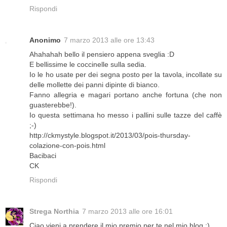
Rispondi
Anonimo
7 marzo 2013 alle ore 13:43
Ahahahah bello il pensiero appena sveglia :D
E bellissime le coccinelle sulla sedia.
Io le ho usate per dei segna posto per la tavola, incollate su
delle mollette dei panni dipinte di bianco.
Fanno allegria e magari portano anche fortuna (che non
guasterebbe!).
Io questa settimana ho messo i pallini sulle tazze del caffè
;-)
http://ckmystyle.blogspot.it/2013/03/pois-thursday-
colazione-con-pois.html
Bacibaci
CK
Rispondi
Strega Northia
7 marzo 2013 alle ore 16:01
Ciao vieni a prendere il mio premio per te nel mio blog ;)