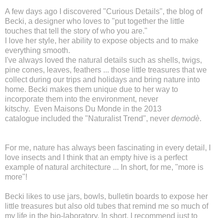
A few days ago I discovered "
Curious Details
", the blog of
Becki, a designer who l
oves to "put
together the little
touches that tell the story of who you are.
"
I love her style, her ability to expose objects and to make
everything smooth.
I've always loved the natural details such as shells, twigs,
pine cones, leaves, feathers ... those little treasures that we
collect during our trips and holidays and bring
nature
into
home. Becki makes them unique due to her way to
incorporate them into the environment, never
kitschy.
Even
Maisons Du Monde
in the
2013
catalogue
included the "Naturalist Trend", never
demodè
.
For me, nature has always been fascinating in every detail, I
love insects and I think that an
empty hive
is
a perfect
example of natural architecture ... In short, for me, "more is
more"!
Becki likes to use jars, bowls, bulletin boards to expose her
little treasures but also old tubes that remind me so much of
my life in the bio-laboratory. In short, I recommend just to