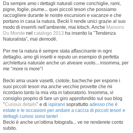
Da sempre amo i dettagli naturali come conchiglie, rami,
pigne, foglie, piume... quei piccoli tesori che possiamo
raccogliere durante le nostre escursioni e vacanze e che
portano in casa la natura. Becki li rende unici grazie al suo
modo di inserirli nell'ambiente, mai kitsch. Anche
Maisons
Du Monde
nel
catalogo 2013
ha inserito la "Tendenza
Naturalista", mai
demodè
.
Per me la natura è sempre stata affascinante in ogni
dettaglio, amo gli insetti e reputo un esempio di perfetta
architettura naturale anche un alveare vuoto... insomma, per
me "more is more"!
Becki ama usare vasetti, ciotole, bacheche per esporre i
suoi piccoli tesori ma anche vecchie provette che mi
ricordano tanto la mia vita in laboratorio. Insomma, vi
consiglio proprio di fare un giro approfondito sul suo blog
"
Curious details
" e di
ispirarvi
soprattutto
adesso che è
estate e le occasioni per andare a caccia di piccoli tesori e
dettagli curiosi sono tante!
Becki è anche un'ottima fotografa... ve ne renderete conto
subito.