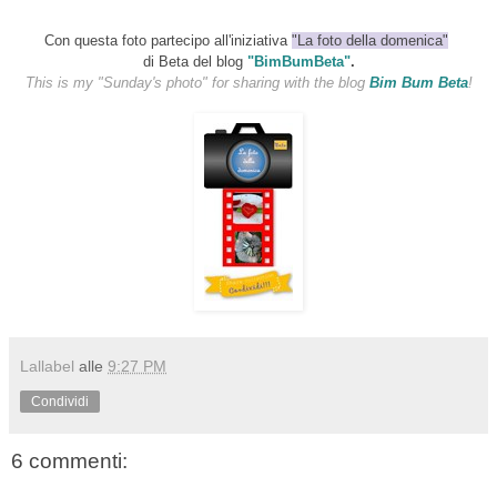
Con questa foto partecipo all'iniziativa
"La foto della domenica"
di Beta del blog
"BimBumBeta"
.
This is my "Sunday's photo" for sharing with the blog
Bim Bum Beta
!
Lallabel
alle
9:27 PM
Condividi
6 commenti: