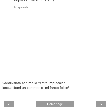
oopssss... mi è tornata! ;)
Rispondi
Condividete con me le vostre impressioni
lasciandomi un commento, mi farete felice!
‹
›
Home page