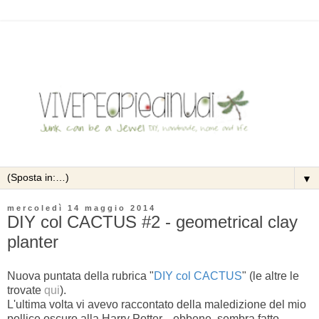
▼
mercoledì 14 maggio 2014
DIY col CACTUS #2 - geometrical clay
planter
Nuova puntata della rubrica "
DIY col CACTUS
" (le altre le
trovate
qui
).
L'ultima volta vi avevo raccontato della maledizione del mio
pollice oscuro alla Harry Potter... ebbene, sembra fatto