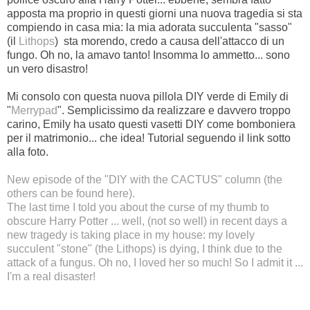
apposta ma proprio in questi giorni una nuova tragedia si sta
compiendo in casa mia: la mia adorata succulenta "sasso"
(il
Lithops
) sta morendo, credo a causa dell'attacco di un
fungo. Oh no, la amavo tanto!
Insomma lo ammetto... sono
un vero disastro!
Mi consolo con questa nuova pillola DIY verde di Emily di
"
Merrypad
".
Semplicissimo da realizzare e davvero troppo
carino, Emily ha usato questi vasetti DIY come bomboniera
per il matrimonio... che idea! Tutorial seguendo il link sotto
alla foto.
New episode of the "DIY with the CACTUS" column (the
others can be found
here
).
The last time I told you about the curse of my thumb to
obscure Harry Potter ... well, (not so well) in recent days a
new tragedy is taking place in my house: my lovely
succulent "stone" (the
Lithops
) is dying, I think due to the
attack of a fungus. Oh no, I loved her so much! So I admit it ...
I'm a real disaster!