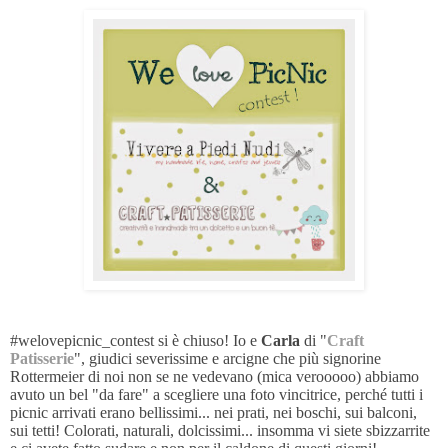
#welovepicnic_contest si è chiuso! Io e
Carla
di "
Craft
Patisserie
", giudici severissime e arcigne che più signorine
Rottermeier di noi non se ne vedevano (mica verooooo) abbiamo
avuto un bel "da fare" a scegliere una foto vincitrice, perché tutti i
picnic arrivati erano bellissimi... nei prati, nei boschi, sui balconi,
sui tetti! Colorati, naturali, dolcissimi... insomma vi siete sbizzarrite