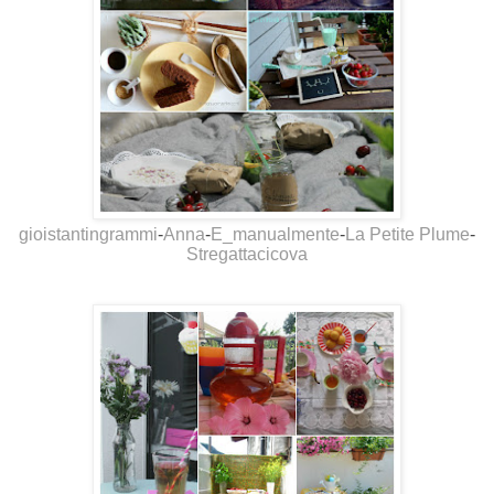
gioistantingrammi
-
Anna
-
E_manualmente
-
La Petite Plume
-
Stregattacicova