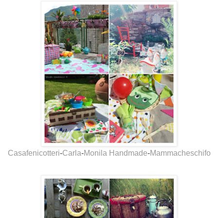
Casafenicotteri
-
Carla
-
Monila Handmade
-
Mammacheschifo