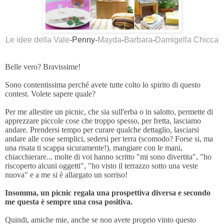
Le idee della Vale
-Penny-
Mayda
-
Barbara
-
Damigella Chicca
Belle vero? Bravissime!
Sono contentissima perché avete tutte colto lo spirito di questo
contest. Volete sapere quale?
Per me allestire un picnic, che sia sull'erba o in salotto, permette di
apprezzare piccole cose che troppo spesso, per fretta, lasciamo
andare. Prendersi tempo per curare qualche dettaglio, lasciarsi
andare alle cose semplici, sedersi per terra (scomodo? Forse si, ma
una risata ti scappa sicuramente!), mangiare con le mani,
chiacchierare... molte di voi hanno scritto "mi sono divertita", "ho
riscoperto alcuni oggetti", "ho visto il terrazzo sotto una veste
nuova" e a me si è allargato un sorriso!
Insomma, un picnic regala una prospettiva diversa e secondo
me questa è sempre una cosa positiva.
Quindi, amiche mie, anche se non avete proprio vinto questo