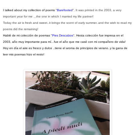
I
talked about my collection of poems
"Barefooted"
. It was printed in the 2003, a very
important year for me ...the one in which I married my life partner!
Today the air is fresh and sweet..it brings the scent of early summer..and the wish to read my
poems did the remaining!
Hablé de
mi colección
de poemas
"
Pies Descalzos"
. Hesta colecci
ón fue impresa
en el
2003
,
año muy importante
para mí...
fue el
año que
me casé con mi
compañero de vida
!
Hoy en día
el aire
es fresco y dulce
..tiene
el aroma de principios de verano..y la gana de
leer mis poemas
hizo el resto!