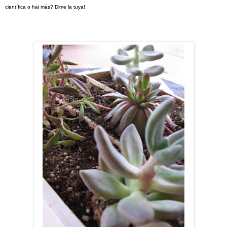
científica o hai más
?
Dime
la tuya!