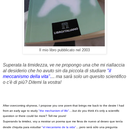
Il mio libro pubblicato nel 2003
Superata la timidezza, ve ne propongo una che mi riallaccia
al desiderio che ho avuto sin da piccola di studiare
"il
meccanismo della vita".
... ma sarà solo un quesito scientifico
o c'è di più? Ditemi la vostra!
After overcoming shyness, I propose you one poem that brings me back to the desire I had
from an early age to study
"the mechanism of life".
...but do you think it’s only a scientific
question or there could be more? Tell me yours!
Superando la timidez
, voy a mostrar un poema
que
me lleva de nuevo al deseo que tenía
d
esde chiquita para estudiar
"
el mecanismo
de la vida"
....pero será
sólo una pregunta