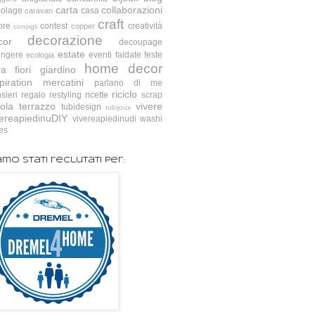
carta
collaborazioni
colage
casa
caravan
craft
ore
contest
creatività
copper
consigli
decorazione
cor
decoupage
estate
ingere
eventi
faidate
feste
ecologia
home decor
ra
fiori
giardino
piration
mercatini
parlano di me
riciclo
sieri
regalo
restyling
ricette
scrap
ola
terrazzo
vivere
tubidesign
tubijoux
vereapiedinuDIY
vivereapiedinudi
washi
es
amo stati reclutati per: