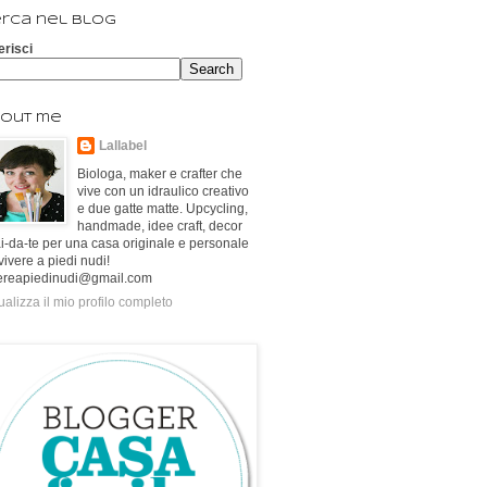
rca nel blog
erisci
out me
Lallabel
Biologa, maker e crafter che
vive con un idraulico creativo
e due gatte matte. Upcycling,
handmade, idee craft, decor
ai-da-te per una casa originale e personale
vivere a piedi nudi!
ereapiedinudi@gmail.com
ualizza il mio profilo completo