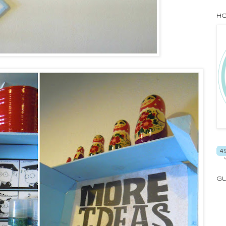
Ho
Gl