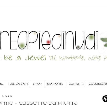
al
Tu.Bi. Design
SHOP
My Home
Contatti
Collabora
 2013
sformo - Cassette da frutta