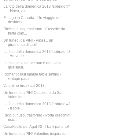
La foto della domenica 2013 febbraio #4
- Neve, vo...
Foliage in Canada - Un viaggio del
desiderio
Riciclo, riuso, trasformo - Cassette da
frutta com...
Un lunedì da PIN! - Pipes... un
giramento di tubi!
La foto della domenica 2013 febbraio #3
- Arrivede...
La mia casa ideale non è una casa
qualsiasi.
Romantic last minute table setting -
vintage paper...
Valentine breakfast 2013
Un lunedì da PIN! Colazione da San
Valentino!
La foto della domenica 2013 febbraio #2
- Il sole ...
Riciclo, riuso, trasformo - Porta orecchini
ricicl...
CasaFacile per Agal #2 - I baffi partono!
Un lunedì da PIN! Valentine inspiration!