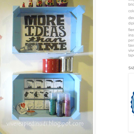
bri
col
de
dip
fie
ins
pen
tav
vi
tap
Si