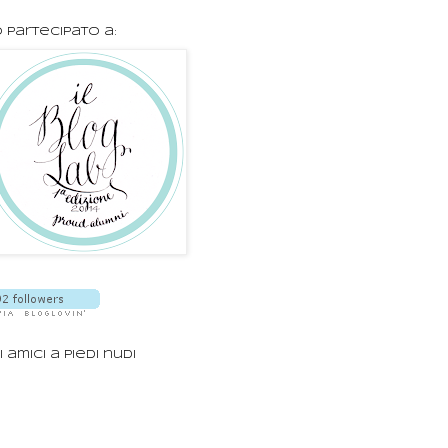
 partecipato a:
i amici a piedi nudi