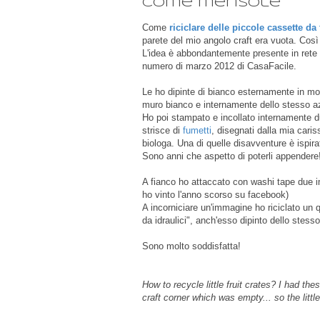
come mensole
Come
riciclare delle piccole cassette da 
parete del mio angolo craft era vuota. Cos
L'idea è abbondantemente presente in rete 
numero di marzo 2012 di CasaFacile.
Le ho dipinte di bianco esternamente in mo
muro bianco e internamente dello stesso azz
Ho poi stampato e incollato internamente d
strisce di
fumetti
, disegnati dalla mia cari
biologa. Una di quelle disavventure è ispir
Sono anni che aspetto di poterli appendere
A fianco ho attaccato con washi tape due i
ho vinto l'anno scorso su facebook)
A incorniciare un'immagine ho riciclato un 
da idraulici", anch'esso dipinto dello stesso
Sono molto soddisfatta!
How to recycle little fruit crates? I had t
craft corner which was empty... so the little