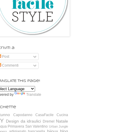
riviti a
Post
Commenti
ANSLATE this page!
wered by
Translate
ichette
tunno
Capodanno
CasaFacile
Cucina
IY
Design da idraulici
Natale
Dremel
squa
Primavera
San Valentino
Urban Jungle
bijoux
blog
artigianato
bancarella
ggers