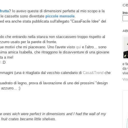
Ce
frutta
? Io avevo queste di dimensioni perfette al mio scopo e la
Ins
ì le cassette sono diventate
piccole mensole
.
ed era anche stata pubblicata sull'allegato "CasaFacile Idee" del
Ab
do che entrando nella stanza non staccassero troppo rispetto al
urro usato per la parete di fronte.
ue motivi che mi piacevano. Uno l'avete visto
qui
e l'altro... sono
ssima amica Isabella, che ritraggono le disavventure di una giovane
ata a me!
! :D
e f
da 
mmagini (una è ritagliata dal vecchio calendario di
Casa&Trend
che
viv
Vis
quadrato di legno, prova di lavorazione di uno dei prossimi "design
 azzurro... :)
hese ones wich were perfect in dimensions and I had the wall of my
 fruit crates became little shelves.