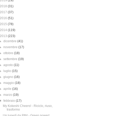
2019
(19)
2018
(31)
2017
(37)
2016
(51)
2015
(78)
2014
(119)
2013
(223)
►
dicembre
(41)
►
novembre
(17)
►
ottobre
(18)
►
settembre
(19)
►
agosto
(11)
►
luglio
(15)
►
giugno
(16)
►
maggio
(18)
►
aprile
(16)
►
marzo
(19)
▼
febbraio
(17)
My Kokeshi Cheers! - Riciclo, riuso,
trasformo
Un lunedì da PIN! - Green power!