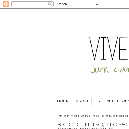
Home
About
DIY, craft, tutori
mercoledì 20 febbraio
Riciclo, riuso, tra