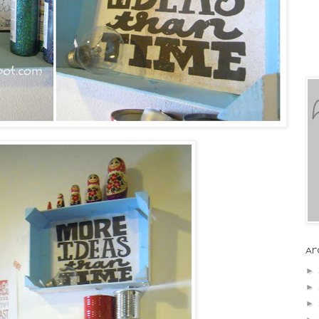
Ar
►
►
►