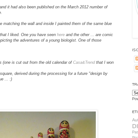
 and it had also been published on the March 2012 number of
e.
te matching the wall and inside I painted them of the same blue
 that I liked. One you have seen
here
and the other ... are comic
epicting the adventures of a young biologist. One of those
Isc
 (one is cut out from the old calendar of
Casa&Trend
that I won
square, derived during the processing for a future "design by
e ... :)
TR
Po
Et
Au
D
Pa
Blo