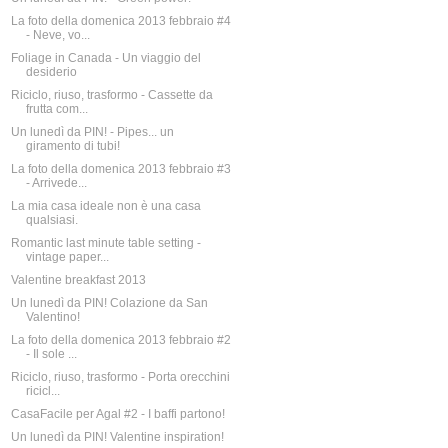
La foto della domenica 2013 febbraio #4
- Neve, vo...
Foliage in Canada - Un viaggio del
desiderio
Riciclo, riuso, trasformo - Cassette da
frutta com...
Un lunedì da PIN! - Pipes... un
giramento di tubi!
La foto della domenica 2013 febbraio #3
- Arrivede...
La mia casa ideale non è una casa
qualsiasi.
Romantic last minute table setting -
vintage paper...
Valentine breakfast 2013
Un lunedì da PIN! Colazione da San
Valentino!
La foto della domenica 2013 febbraio #2
- Il sole ...
Riciclo, riuso, trasformo - Porta orecchini
ricicl...
CasaFacile per Agal #2 - I baffi partono!
Un lunedì da PIN! Valentine inspiration!