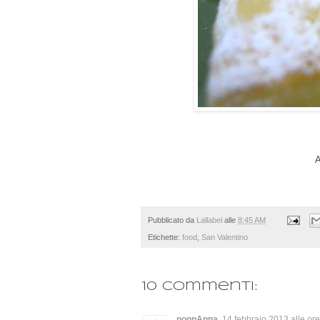
A
Pubblicato da
Lallabel
alle
8:45 AM
Etichette:
food
,
San Valentino
10 commenti:
nonnAnna
14 febbraio 2013 alle or