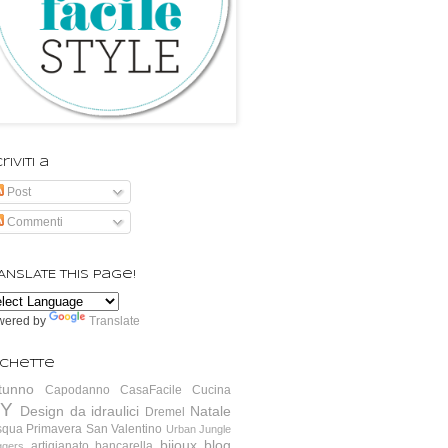
riviti a
Post
Commenti
ANSLATE this page!
wered by
Translate
ichette
tunno
Capodanno
CasaFacile
Cucina
IY
Design da idraulici
Natale
Dremel
squa
Primavera
San Valentino
Urban Jungle
bijoux
blog
artigianato
bancarella
ggers