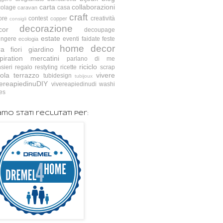
carta
collaborazioni
colage
casa
caravan
craft
ore
contest
creatività
copper
consigli
decorazione
cor
decoupage
estate
ingere
eventi
faidate
feste
ecologia
home decor
ra
fiori
giardino
piration
mercatini
parlano di me
riciclo
sieri
regalo
restyling
ricette
scrap
ola
terrazzo
vivere
tubidesign
tubijoux
vereapiedinuDIY
vivereapiedinudi
washi
es
amo stati reclutati per: