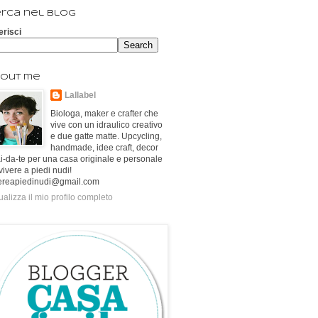
rca nel blog
erisci
out me
Lallabel
Biologa, maker e crafter che
vive con un idraulico creativo
e due gatte matte. Upcycling,
handmade, idee craft, decor
ai-da-te per una casa originale e personale
vivere a piedi nudi!
ereapiedinudi@gmail.com
ualizza il mio profilo completo