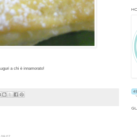
Ho
uguri a chi è innamorato!
Gl
e 09:07