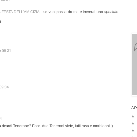
A FESTA DELL'AMICIZIA
... se vuoi passa da me e troverai uno
speciale
i
e 09:31
 09:34
Ar
►
04
►
o ricordi Tenerone? Ecco, due Teneroni siete, tutti rosa e morbidoni :)
►