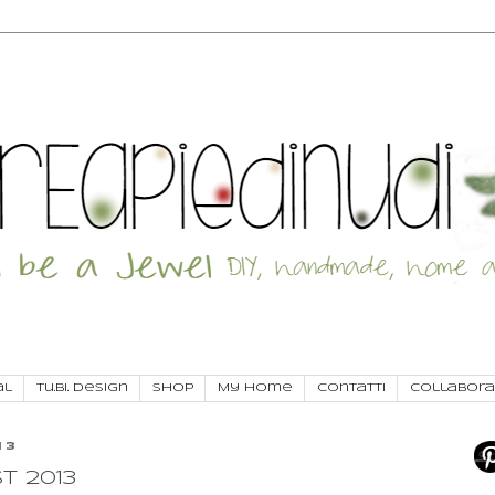
al
Tu.Bi. Design
SHOP
My Home
Contatti
Collabora
13
t 2013