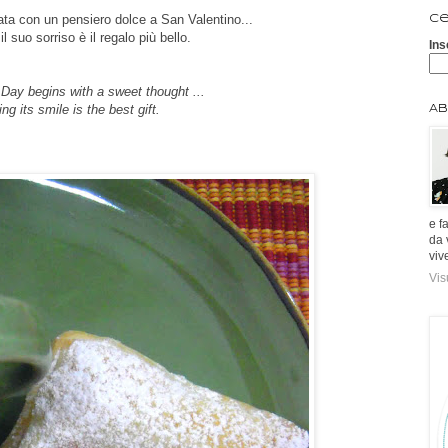
ata con un pensiero dolce a San Valentino...
Ce
il suo sorriso è il regalo più bello.
Ins
 Day begins with a sweet thought ...
ng its smile is the best gift.
Ab
e f
da 
viv
Vis