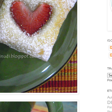
Isc
TR
Po
Et
Au
D
Pa
Blo