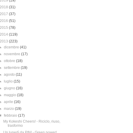
2019
(19)
2018
(31)
2017
(37)
2016
(51)
2015
(78)
2014
(119)
2013
(223)
►
dicembre
(41)
►
novembre
(17)
►
ottobre
(18)
►
settembre
(19)
►
agosto
(11)
►
luglio
(15)
►
giugno
(16)
►
maggio
(18)
►
aprile
(16)
►
marzo
(19)
▼
febbraio
(17)
My Kokeshi Cheers! - Riciclo, riuso,
trasformo
Un lunedì da PIN! - Green power!