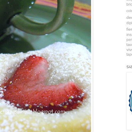
bri
col
de
dip
fie
ins
pen
tav
vi
tap
Si