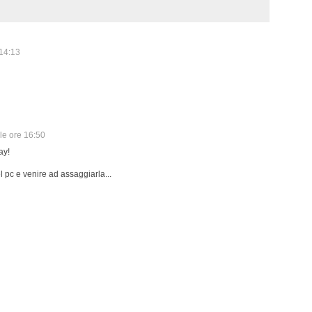
 14:13
le ore 16:50
ay!
 pc e venire ad assaggiarla...