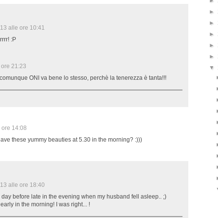
►
►
►
13 alle ore 10:41
►
rrr! :P
►
►
 ore 21:23
▼
 comunque ONI va bene lo stesso, perchè la tenerezza è tanta!!!
 ore 14:08
ave these yummy beauties at 5.30 in the morning? :)))
13 alle ore 18:40
 day before late in the evening when my husband fell asleep.. ;)
early in the morning! I was right... !