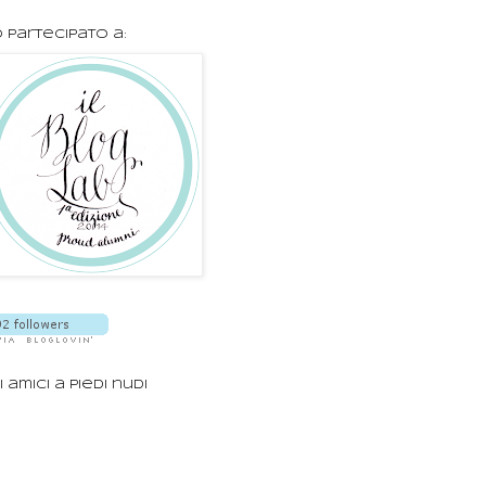
 partecipato a:
i amici a piedi nudi