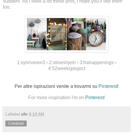
sudden! As I liked a lot t
hese pins
, I hope you'll like them
too.
1:syrinveien3
-
2:stineshjem
-
3:hahappenings
-
4:52weeksproject
Per altre ispirazioni venite a trovarmi su
Pinterest
!
For more inspiration I'm on
Pinterest
!
Lallabel
alle
9:10 AM
Condividi