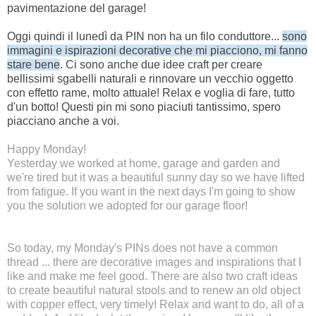
pavimentazione del garage!
Oggi quindi il lunedì da PIN non ha un filo conduttore...
sono
immagini e ispirazioni decorative che mi piacciono, mi fanno
stare bene
. Ci sono anche due idee craft per creare
bellissimi sgabelli naturali e rinnovare un vecchio oggetto
con effetto rame, molto attuale! Relax e voglia di fare, tutto
d'un botto! Questi pin mi sono piaciuti tantissimo, spero
piacciano anche a voi.
Happy Monday!
Yesterday we worked at home, garage and garden and
we're tired but it was a beautiful sunny day so we have lifted
from fatigue. If you want in the next days I'm going to show
you the solution we adopted for our garage floor!
So today, my Monday's PINs does not have a common
thread ... there are decorative images and inspirations that I
like and make me feel good. There are also two craft ideas
to create beautiful natural stools and to renew an old object
with copper effect, very timely! Relax and want to do, all of a