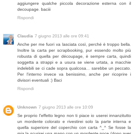
aggiungere qualche piccola decorazione esterna con il
decoupage. baciii
Rispondi
Claudia
7 giugno 2013 alle ore 09:41
Anche per me fuori va lasciata così, perché è troppo bella.
Inoltre la carta per scrapbooking, pur essendo molto più
robusta di quella per découpage, è sempre carta, quindi
soggetta a strappi e a usura se viene urtata, a macchie
indelebili se ci cade sopra qualcosa... sarebbe un peccato.
Per l'interno invece va benissimo, anche per ricoprire i
divisori eventuali :) Baci
Rispondi
Unknown
7 giugno 2013 alle ore 10:09
Se proprio l'effetto legno non ti piace io userei innanzitutto
un mordente colorato e rivestirei solo la parte interna e
quella superiore del coperchio con carta ^_^ Se fosse la
mia la scurirei una mano con un mordente noce (dopo aver