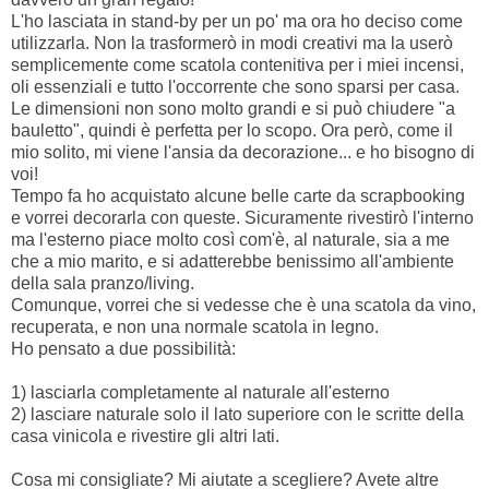
L'ho lasciata in stand-by per un po' ma ora ho deciso come
utilizzarla. Non la trasformerò in modi creativi ma la userò
semplicemente come scatola contenitiva per i miei incensi,
oli essenziali e tutto l'occorrente che sono sparsi per casa.
Le dimensioni non sono molto grandi e si può chiudere "a
bauletto", quindi è perfetta per lo scopo. Ora però, come il
mio solito, mi viene l'ansia da decorazione... e ho bisogno di
voi!
Tempo fa ho acquistato alcune belle carte da scrapbooking
e vorrei decorarla con queste. Sicuramente rivestirò l'interno
ma l'esterno piace molto così com'è, al naturale, sia a me
che a mio marito, e si adatterebbe benissimo all'ambiente
della sala pranzo/living.
Comunque, vorrei che si vedesse che è una scatola da vino,
recuperata, e non una normale scatola in legno.
Ho pensato a due possibilità:
1) lasciarla completamente al naturale all'esterno
2) lasciare naturale solo il lato superiore con le scritte della
casa vinicola e rivestire gli altri lati.
Cosa mi consigliate? Mi aiutate a scegliere? Avete altre