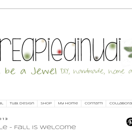
al
Tu.Bi. Design
SHOP
My Home
Contatti
Collabora
013
e - Fall is welcome