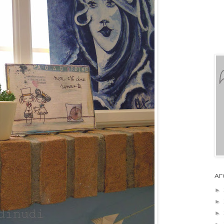
Ar
►
►
►