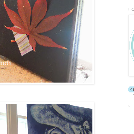
Ho
Gl