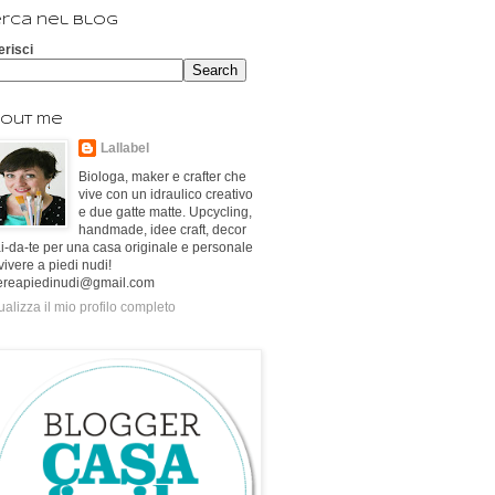
rca nel blog
erisci
out me
Lallabel
Biologa, maker e crafter che
vive con un idraulico creativo
e due gatte matte. Upcycling,
handmade, idee craft, decor
ai-da-te per una casa originale e personale
vivere a piedi nudi!
ereapiedinudi@gmail.com
ualizza il mio profilo completo