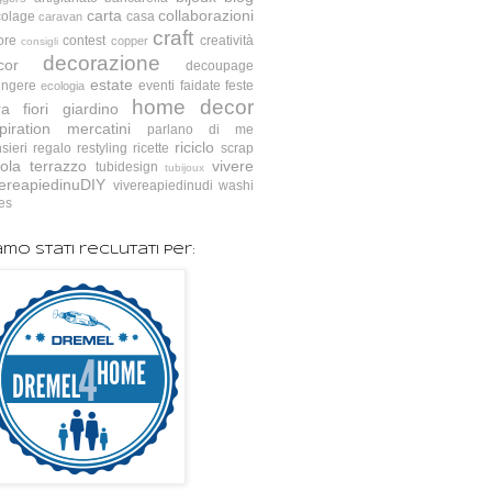
carta
collaborazioni
colage
casa
caravan
craft
ore
contest
creatività
copper
consigli
decorazione
cor
decoupage
estate
ingere
eventi
faidate
feste
ecologia
home decor
ra
fiori
giardino
piration
mercatini
parlano di me
riciclo
sieri
regalo
restyling
ricette
scrap
ola
terrazzo
vivere
tubidesign
tubijoux
vereapiedinuDIY
vivereapiedinudi
washi
es
amo stati reclutati per: