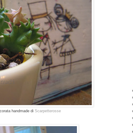
decorata handmade di
Scarpetterosse