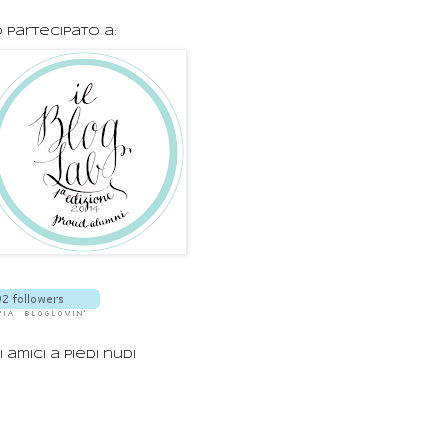
 partecipato a:
i amici a piedi nudi