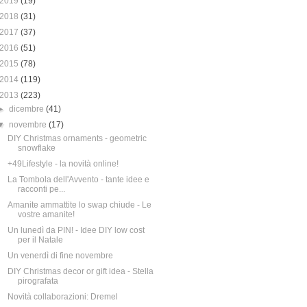
2019
(19)
2018
(31)
2017
(37)
2016
(51)
2015
(78)
2014
(119)
2013
(223)
►
dicembre
(41)
▼
novembre
(17)
DIY Christmas ornaments - geometric
snowflake
+49Lifestyle - la novità online!
La Tombola dell'Avvento - tante idee e
racconti pe...
Amanite ammattite lo swap chiude - Le
vostre amanite!
Un lunedì da PIN! - Idee DIY low cost
per il Natale
Un venerdì di fine novembre
DIY Christmas decor or gift idea - Stella
pirografata
Novità collaborazioni: Dremel