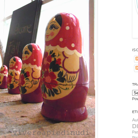
Isc
TR
Po
Et
Au
D
Pa
Blo