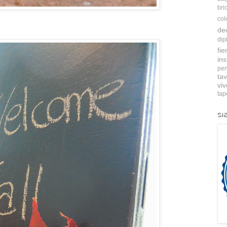
bri
col
de
dip
fie
ins
pen
tav
vi
tap
Si