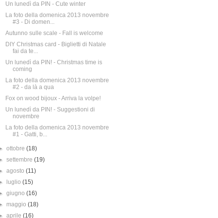
Un lunedì da PIN - Cute winter
La foto della domenica 2013 novembre
#3 - Di domen...
Autunno sulle scale - Fall is welcome
DIY Christmas card - Biglietti di Natale
fai da te...
Un lunedì da PIN! - Christmas time is
coming
La foto della domenica 2013 novembre
#2 - da là a qua
Fox on wood bijoux - Arriva la volpe!
Un lunedì da PIN! - Suggestioni di
novembre
La foto della domenica 2013 novembre
#1 - Gatti, b...
►
ottobre
(18)
►
settembre
(19)
►
agosto
(11)
►
luglio
(15)
►
giugno
(16)
►
maggio
(18)
►
aprile
(16)