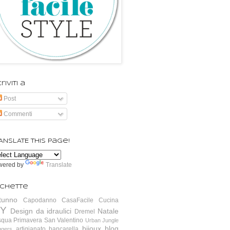
riviti a
Post
Commenti
ANSLATE this page!
wered by
Translate
ichette
tunno
Capodanno
CasaFacile
Cucina
IY
Design da idraulici
Natale
Dremel
squa
Primavera
San Valentino
Urban Jungle
bijoux
blog
artigianato
bancarella
ggers