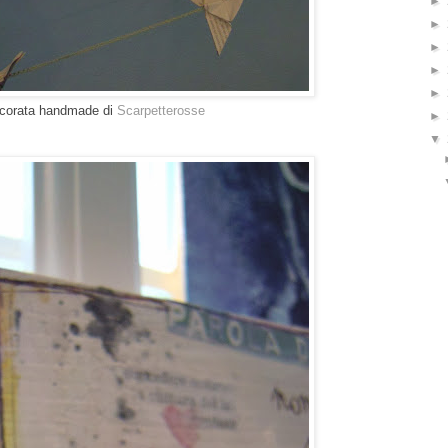
►
►
►
►
►
decorata handmade di
Scarpetterosse
►
▼