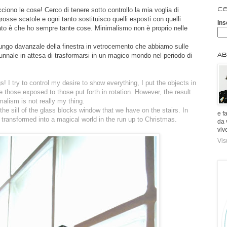
ono le cose! Cerco di tenere sotto controllo la mia voglia di
Ce
grosse scatole e ogni tanto sostituisco quelli esposti con quelli
Ins
tato è che ho sempre tante cose. Minimalismo non è proprio nelle
 lungo davanzale della finestra in vetrocemento che abbiamo sulle
unnale in attesa di trasformarsi in un magico mondo nel periodo di
Ab
ings! I try to control my desire to show everything, I put the objects in
those exposed to those put forth in rotation. However, the result
alism is not really my thing.
 the sill of the glass blocks window that we have on the stairs. In
e f
be transformed into a magical world in the run up to Christmas.
da 
viv
Vis