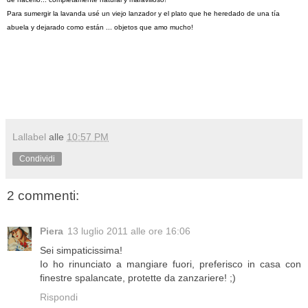
Para sumergir la
lavanda
usé un
viejo lanzador
y el
plato
que
he heredado de
una tía
abuela
y
dejarado como están
...
objetos que
amo mucho
!
Lallabel
alle
10:57 PM
Condividi
2 commenti:
Piera
13 luglio 2011 alle ore 16:06
Sei simpaticissima!
Io ho rinunciato a mangiare fuori, preferisco in casa con
finestre spalancate, protette da zanzariere! ;)
Rispondi