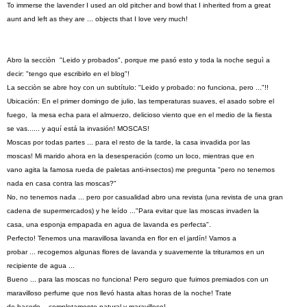
To
immerse the
lavender
I used
an old
pitcher and
bowl that
I inherited from
a great
aunt
and left
as they are
...
objects that
I love very much
!
Abro la secciòn
"Leido y
probados
"
, porque
me pasó esto y
toda la noche seguì
a
decir
:
"tengo que escribirlo
en el blog"
!
La secciòn se abre
hoy con
un subtítulo
:
"Leido y
probado
:
no funciona, pero
..."!
!
Ubicación: En
el primer domingo de
julio, las temperaturas
suaves
, el asado
sobre el
fuego,
la mesa
echa para
el almuerzo,
delicioso
viento
que
en el medio de
la fiesta
se
vas
...
...
y aquí está la
invasión!
MOSCAS
!
Moscas por todas partes
...
para el
resto de la tarde
,
la casa
invadida
por las
moscas
!
Mi
marido ahora
en la desesperación
(
como un loco
, mientras que
en
vano
agita
la famosa
rueda de paletas
anti-
insectos
)
me pregunta
"
pero no tenemos
nada
en casa contra
las moscas
?
"
No,
no tenemos nada
...
pero
por casualidad abro
una revista
(
una revista
de una
gran
cadena de supermercados
) y
he leído
...
"
Para evitar que
las moscas
invaden
la
casa
,
una esponja empapada en
agua de lavanda es perfecta
".
Perfecto!
Tenemos una
maravillosa
lavanda
en flor
en el jardín
!
Vamos a
probar
...
recogemos
algunas flores
de lavanda
y
suavemente la
trituramos
en un
recipiente
de agua
...
Bueno ...
para las moscas
no funciona!
Pero seguro
que
fuimos premiados con
un
maravilloso perfume
que nos llevó
hasta
altas horas de la
noche!
Trate
de
hacerlo
...
completamente natural
y maravilloso!