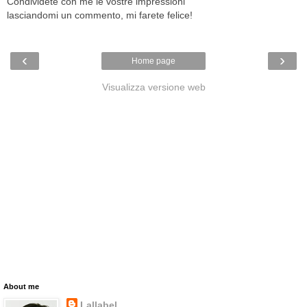
Condividete con me le vostre impressioni
lasciandomi un commento, mi farete felice!
‹
›
Home page
Visualizza versione web
About me
Lallabel