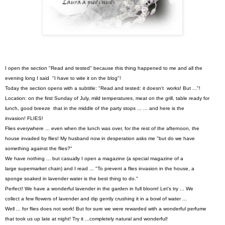
I open the
section
"Read and
tested
"
because
this thing
happened to me
and
all the
evening
long I said
"
I have to wite it
on the
blog
"
!
Today the
section
opens with
a subtitle
:
"Read and
tested
: it doesn't
works!
But
..."!
Location: on
the first
Sunday of
July,
mild temperatures
,
meat on the grill
,
table
ready
for
lunch,
good
breeze
that in the middle
of the party
stops
...
...
and
here is
the
invasion
!
FLIES
!
Flies everywhere
...
even when the lunch was
over,
for the rest
of the afternoon
, the
house
invaded
by flies
!
My husband
now
in desperation
asks me "
but do we have
something
against
the flies
?
"
We have nothing
...
but
casually
I open
a magazine (
a special magazine
of a
large
supermarket chain
)
and I read
...
"To prevent
a flies
invasion in
the house
,
a
sponge
soaked
in
lavender
water is the best thing to do
.
"
Perfect
!
We have
a wonderful
lavender
in the garden
in full bloom
!
Let's try
...
We
c
ollect
a few flowers
of lavender
and
dip
gently
crushing it
in a bowl
of water
...
Well
...
for flies
does not work
!
But
for sure
we were
rewarded with
a wonderful
perfume
that
took us
up
late at
night!
Try it
...
completely natural
and wonderful
!