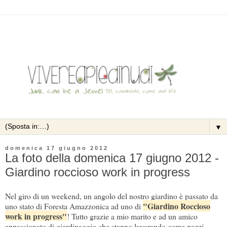
▼
domenica 17 giugno 2012
La foto della domenica 17 giugno 2012 -
Giardino roccioso work in progress
Nel giro di un weekend, un angolo del nostro giardino è passato da
"Giardino Roccioso
uno stato di Foresta Amazzonica ad uno di
work in progress"
! Tutto grazie a mio marito e ad un amico
appassionato di giardinaggio che stanno lavorando come pazzi.