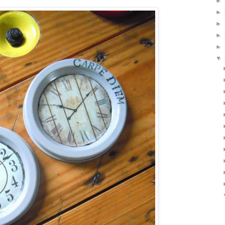
►
►
►
►
►
▼