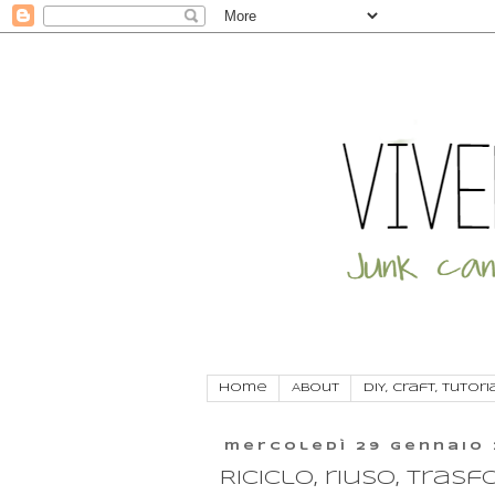
Home
About
DIY, craft, tutori
mercoledì 29 gennaio 
Riciclo, riuso, tras