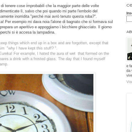
 di tenere cose improbabili che la maggior parte delle volte
Ce
dimenticate lì, salvo che poi quando mi parte l'embolo del
Ins
samente inorridita "perché mai avrò tenuto questa roba?".
eka! Per esempio mi dava noia l'alone di bagnato che si formava sul
o prepara un aperitivo e appoggiamo i bicchiere ghiacciato. Il giorno
operchi si è accesa la lampadina.
Ab
eep things which end up in a box and are forgotten, except that
laim
"why I have kept this stuff? ".
Eureka! For example, I hated the aura of wet that formed on the
ares a drink with a frosted glass. The day that I found myself
lamp.
e f
da 
viv
Vis