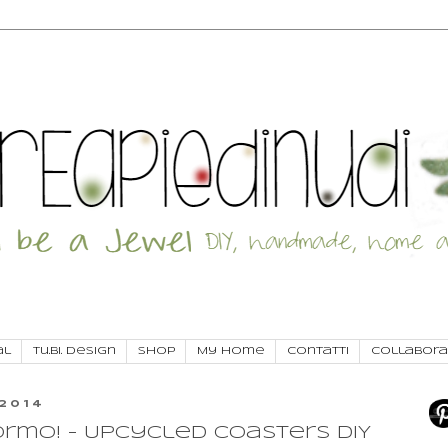
al
Tu.Bi. Design
SHOP
My Home
Contatti
Collabora
2014
formo! - Upcycled coasters DIY