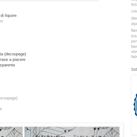
bri
col
di liquore
de
es
dip
fie
ins
pen
tav
vi
uita (decoupage)
tap
frase a piacere
asparente
Si
(decoupage)
sh