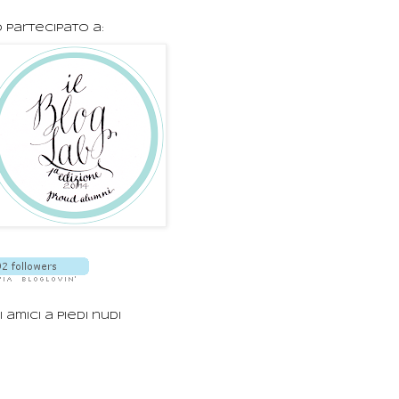
 partecipato a:
i amici a piedi nudi