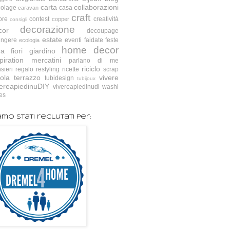
carta
collaborazioni
colage
casa
caravan
craft
ore
contest
creatività
copper
consigli
decorazione
cor
decoupage
estate
ingere
eventi
faidate
feste
ecologia
home decor
ra
fiori
giardino
piration
mercatini
parlano di me
riciclo
sieri
regalo
restyling
ricette
scrap
ola
terrazzo
vivere
tubidesign
tubijoux
vereapiedinuDIY
vivereapiedinudi
washi
es
amo stati reclutati per: