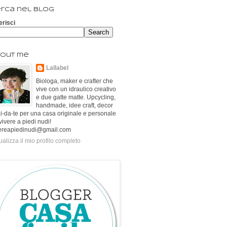
rca nel blog
erisci
out me
Lallabel
Biologa, maker e crafter che
vive con un idraulico creativo
e due gatte matte. Upcycling,
handmade, idee craft, decor
ai-da-te per una casa originale e personale
vivere a piedi nudi!
ereapiedinudi@gmail.com
ualizza il mio profilo completo