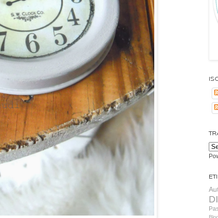
Isc
TR
Po
Et
Au
D
Pa
Blo