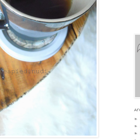
Ar
►
►
►