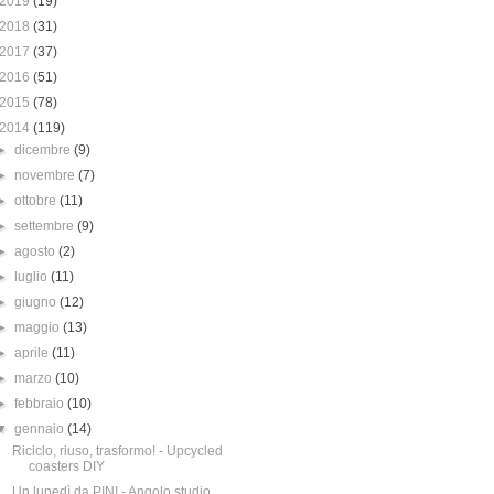
2019
(19)
2018
(31)
2017
(37)
2016
(51)
2015
(78)
2014
(119)
►
dicembre
(9)
►
novembre
(7)
►
ottobre
(11)
►
settembre
(9)
►
agosto
(2)
►
luglio
(11)
►
giugno
(12)
►
maggio
(13)
►
aprile
(11)
►
marzo
(10)
►
febbraio
(10)
▼
gennaio
(14)
Riciclo, riuso, trasformo! - Upcycled
coasters DIY
Un lunedì da PIN! - Angolo studio