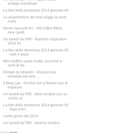
vintage industriale
La foto della domenica 2014 gennaio #4
Le disavventure dei miei viaggi (a piedi
nudi)
Never say junk! #1 - Old coffee filters,
new candl...
Un lunedì da PIN! - Random inspiration
2014 #1
La foto della domenica 2014 gennaio #3
- sale e pepe
Mini muffins salati ricotta, zucchine e
semi di pa...
Design da idraulici - Una piccola
lampada per una ...
Il Blog Lab - Perché non si finisce mai di
imparare
Un lunedì da PIN! - Idee creative con un
occhio al...
La foto della domenica 2014 gennaio #2
- fuga d'am...
I primi giorni del 2014
Un lunedì da PIN! - Inverno nordico