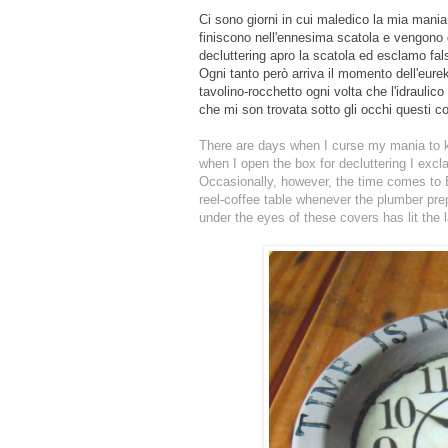
Ci sono giorni in cui maledico la mia mania
finiscono nell'ennesima scatola e vengono 
decluttering apro la scatola ed esclamo fal
Ogni tanto però arriva il momento dell'eur
tavolino-rocchetto ogni volta che l'idraulic
che mi son trovata sotto gli occhi questi c
There are days when I curse my mania to k
when I open the box for decluttering I exc
Occasionally, however, the time comes to 
reel-coffee table whenever the plumber prep
under the eyes of these covers has lit the 