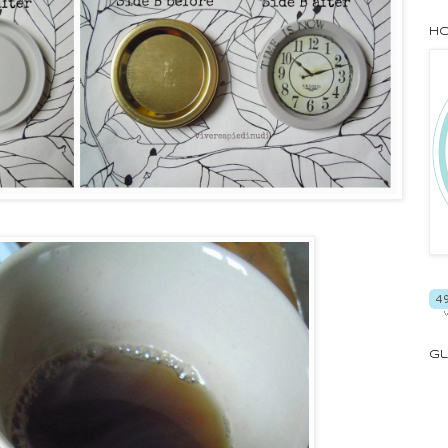
Ho
Gl