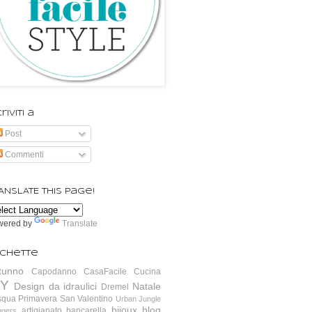
riviti a
Post
Commenti
ANSLATE this page!
wered by
Translate
ichette
tunno
Capodanno
CasaFacile
Cucina
IY
Design da idraulici
Natale
Dremel
squa
Primavera
San Valentino
Urban Jungle
bijoux
blog
artigianato
bancarella
ggers