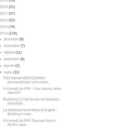
2019
(19)
2018
(31)
2017
(37)
2016
(51)
2015
(78)
2014
(119)
►
dicembre
(9)
►
novembre
(7)
►
ottobre
(11)
►
settembre
(9)
►
agosto
(2)
▼
luglio
(11)
Foto tutorial #IKEA25ANNI
personalizzare una casse...
Un lunedì da PIN! - Una stanza, tante
idee DIY
Restyling 2.0 del tavolo del terrazzo -
provvisori...
La deliziosa lavanderia di Angela -
Building a sma...
Un lunedì da PIN! Sognare fuori e
dentro casa