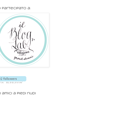
 partecipato a:
i amici a piedi nudi