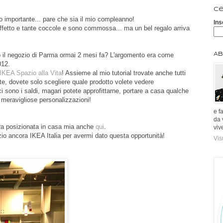
Ce
no importante... pare che sia il mio compleanno!
Ins
ffetto e tante coccole e sono commossa... ma un bel regalo arriva
 il negozio di Parma ormai 2 mesi fa? L'argomento era come
Ab
012.
IKEA Spazio alla Vita
! Assieme al mio tutorial trovate anche tutti
lte, dovete solo scegliere quale prodotto volete vedere
 sono i saldi, magari potete approfittarne, portare a casa qualche
e meravigliose personalizzazioni!
e f
da 
era posizionata in casa mia anche
qui
.
viv
zio ancora IKEA Italia per avermi dato questa opportunità!
Vis