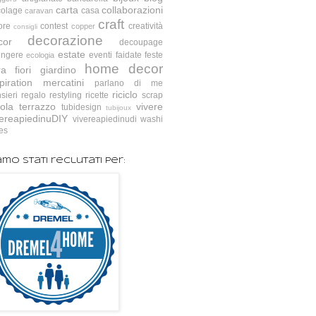
carta
collaborazioni
colage
casa
caravan
craft
ore
contest
creatività
copper
consigli
decorazione
cor
decoupage
estate
ingere
eventi
faidate
feste
ecologia
home decor
ra
fiori
giardino
piration
mercatini
parlano di me
riciclo
sieri
regalo
restyling
ricette
scrap
ola
terrazzo
vivere
tubidesign
tubijoux
vereapiedinuDIY
vivereapiedinudi
washi
es
amo stati reclutati per: