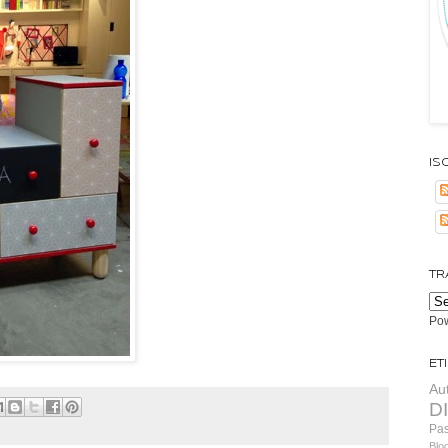
Isc
TR
Po
Et
Au
D
Pa
Blo