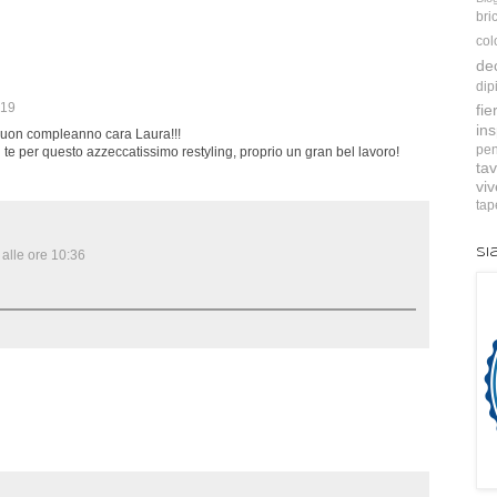
bri
col
de
dip
:19
fie
ins
! Buon compleanno cara Laura!!!
pen
te per questo azzeccatissimo restyling, proprio un gran bel lavoro!
tav
vi
tap
Si
alle ore 10:36