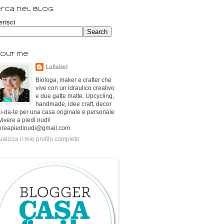
rca nel blog
erisci
out me
Lallabel
Biologa, maker e crafter che
vive con un idraulico creativo
e due gatte matte. Upcycling,
handmade, idee craft, decor
ai-da-te per una casa originale e personale
vivere a piedi nudi!
ereapiedinudi@gmail.com
ualizza il mio profilo completo