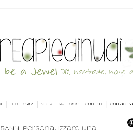
al
Tu.Bi. Design
SHOP
My Home
Contatti
Collabora
25ANNI personalizzare una