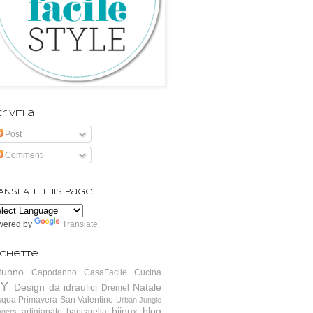
riviti a
Post
Commenti
ANSLATE this page!
wered by
Translate
ichette
tunno
Capodanno
CasaFacile
Cucina
IY
Design da idraulici
Natale
Dremel
squa
Primavera
San Valentino
Urban Jungle
bijoux
blog
artigianato
bancarella
ggers