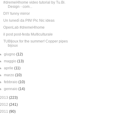
#dremel4home video tutorial by Tu.Bi.
Design - com...
DIY funny mirror
Un lunedì da PIN! Pic Nic ideas
OpenLab #dremel4home
il post post-festa Multiculturale
TUBIjoux for the summer! Copper pipes
bijoux
►
giugno
(12)
►
maggio
(13)
►
aprile
(11)
►
marzo
(10)
►
febbraio
(10)
►
gennaio
(14)
2013
(223)
2012
(241)
2011
(90)