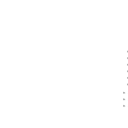
►
►
►