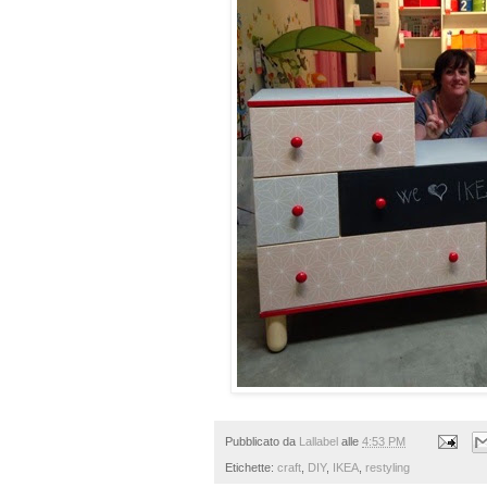
Pubblicato da
Lallabel
alle
4:53 PM
Etichette:
craft
,
DIY
,
IKEA
,
restyling