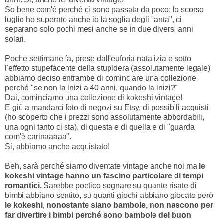
So bene com'è perché ci sono passata da poco: lo scorso
luglio ho superato anche io la soglia degli "anta", ci
separano solo pochi mesi anche se in due diversi anni
solari.
Poche settimane fa, prese dall'euforia natalizia e sotto
l'effetto stupefacente della stupidera (assolutamente legale)
abbiamo deciso entrambe di cominciare una collezione,
perché "se non la inizi a 40 anni, quando la inizi?"
Dai, cominciamo una collezione di kokeshi vintage!
E giù a mandarci foto di negozi su Etsy, di possibili acquisti
(ho scoperto che i prezzi sono assolutamente abbordabili,
una ogni tanto ci sta), di questa e di quella e di "guarda
com'è carinaaaaa".
Si, abbiamo anche acquistato!
Beh, sarà perché siamo diventate vintage anche noi ma
le
kokeshi vintage hanno un fascino particolare di tempi
romantici.
Sarebbe poetico sognare su quante risate di
bimbi abbiano sentito, su quanti giochi abbiano giocato però
le kokeshi, nonostante siano bambole,
non nascono per
far divertire i bimbi perché sono bambole del buon