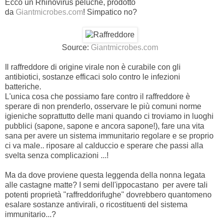
Ecco un Rhinovirus peluche, prodotto
da
Giantmicrobes.com
! Simpatico no?
Source:
Giantmicrobes.com
Il raffreddore di origine virale non è curabile con gli
antibiotici, sostanze efficaci solo contro le infezioni
batteriche.
L'unica cosa che possiamo fare contro il raffreddore è
sperare di non prenderlo, osservare le più comuni norme
igieniche soprattutto delle mani quando ci troviamo in luoghi
pubblici (sapone, sapone e ancora sapone!), fare una vita
sana per avere un sistema immunitario regolare e se proprio
ci va male.. riposare al calduccio e sperare che passi alla
svelta senza complicazioni ...!
Ma da dove proviene questa leggenda della nonna legata
alle castagne matte? I semi dell'ippocastano per avere tali
potenti proprietà "raffreddorifughe" dovrebbero quantomeno
esalare sostanze antivirali, o ricostituenti
del sistema
immunitario...?