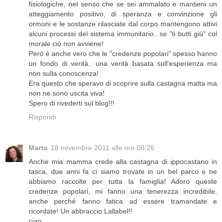
fisiologiche, nel senso che se sei ammalato e mantieni un
atteggiamento positivo, di speranza e convinzione gli
ormoni e le sostanze rilasciate dal corpo mantengono attivi
alcuni processi del sistema immunitario.. se "ti butti giù" col
morale ciò non avviene!
Però è anche vero che le "credenze popolari" spesso hanno
un fondo di verità.. una verità basata sull'esperienza ma
non sulla conoscenza!
Era questo che speravo di scoprire sulla castagna matta ma
non ne sono uscita viva!
Spero di rivederti sul blog!!!
Rispondi
Marta
18 novembre 2011 alle ore 08:26
Anche mia mamma crede alla castagna di ippocastano in
tasca, due anni fa ci siamo trovate in un bel parco e ne
abbiamo raccolte per tutta la famiglia! Adoro queste
credenze popolari, mi fanno una tenerezza incredibile,
anche perché fanno fatica ad essere tramandate e
ricordate! Un abbraccio Lallabel!!
ciao