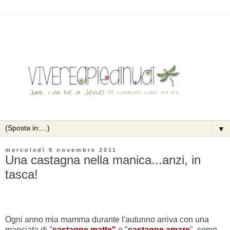
▼
mercoledì 9 novembre 2011
Una castagna nella manica...anzi, in
tasca!
Ogni anno mia mamma durante l'autunno arriva con una
manciata di "
castagne matte"
o "
castagne amare
", come