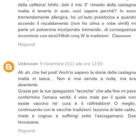
della caffeina! hihihi...beh il mio 3° rimedio della castagna
matta è tenerla in auto...vuoi sapere perchè? Io sono
tremendamente allergica, ho un'auto preistorica e quando
accendo il riscaldamento (non ho clima o robe simili) mi
parte un polverone incorporato tremendo...di conseguenza
incomincio con etciù!Hihiih cmq W le tradizioni . Ciaooooo
Rispondi
Unknown
9 novembre 2011 alle ore 13:55
Ah ah, che bel post! Anch'io sapevo la storia della castagna
matta in tasca... Non è mai servita a nulla, ma era
divertente.
Grazie per le tue spiegazioni "tecniche" che alla fine mi pare
confermino l'amara verità: il vero male per il quale non
esiste vaccino ne' cura è il raffreddore! O meglio,
continuando con le vecchie tradizioni: tazzona di latte caldo,
miele e cognac e suffimigi sotto l'asciugamano. Due
toccasana.
Rispondi