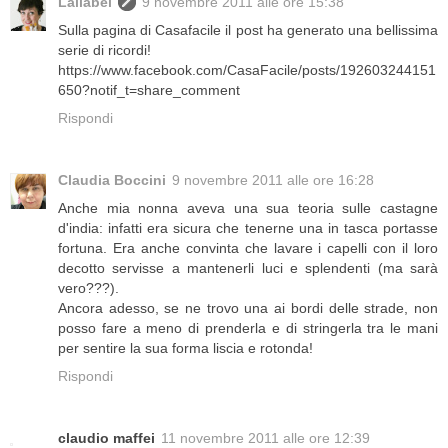
Lallabel
9 novembre 2011 alle ore 15:38
Sulla pagina di Casafacile il post ha generato una bellissima
serie di ricordi!
https://www.facebook.com/CasaFacile/posts/192603244151
650?notif_t=share_comment
Rispondi
Claudia Boccini
9 novembre 2011 alle ore 16:28
Anche mia nonna aveva una sua teoria sulle castagne
d'india: infatti era sicura che tenerne una in tasca portasse
fortuna. Era anche convinta che lavare i capelli con il loro
decotto servisse a mantenerli luci e splendenti (ma sarà
vero???).
Ancora adesso, se ne trovo una ai bordi delle strade, non
posso fare a meno di prenderla e di stringerla tra le mani
per sentire la sua forma liscia e rotonda!
Rispondi
claudio maffei
11 novembre 2011 alle ore 12:39