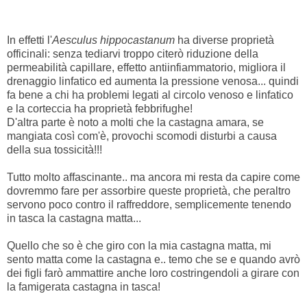
In effetti l'
Aesculus hippocastanum
ha diverse proprietà
officinali: senza tediarvi troppo citerò
riduzione della
permeabilità capillare, effetto antiinfiammatorio, migliora il
drenaggio linfatico ed aumenta la pressione venosa... quindi
fa bene a chi ha problemi legati al circolo venoso e linfatico
e la corteccia ha proprietà febbrifughe!
D'altra parte è noto a molti che la castagna amara, se
mangiata così com'è, provochi scomodi disturbi a causa
della sua tossicità!!!
Tutto molto affascinante.. ma ancora mi resta da capire come
dovremmo fare per assorbire queste proprietà, che peraltro
servono poco contro il raffreddore, semplicemente tenendo
in tasca la castagna matta...
Quello che so è che giro con la mia castagna matta, mi
sento matta come la castagna e.. temo che se e quando avrò
dei figli farò ammattire anche loro costringendoli a girare con
la famigerata castagna in tasca!