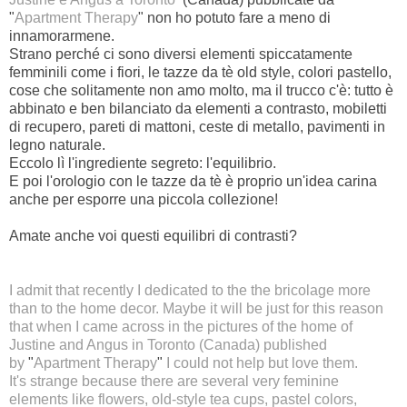
"
Apartment Therapy
" non ho potuto fare a meno di
innamorarmene.
Strano perché ci sono diversi elementi spiccatamente
femminili come i fiori, le tazze da tè old style, colori pastello,
cose che solitamente non amo molto, ma il trucco c'è: tutto è
abbinato e ben bilanciato da elementi a contrasto, mobiletti
di recupero, pareti di mattoni, ceste di metallo, pavimenti in
legno naturale.
Eccolo lì l'ingrediente segreto: l'equilibrio.
E poi l'orologio con le tazze da tè è proprio un'idea carina
anche per esporre una piccola collezione!
Amate anche voi questi equilibri di contrasti?
I admit that recently I dedicated to the the bricolage more
than to the home decor. Maybe it will be just for this reason
that when I came across in the pictures of the
home of
Justine and Angus in Toronto
(Canada) published
by
"
Apartment Therapy
"
I could not help but love them.
It's strange because there are several very feminine
elements like flowers, old-style tea cups, pastel colors,