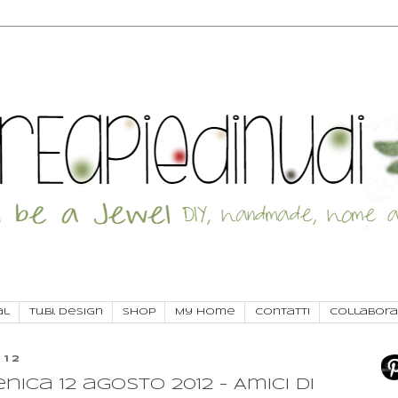
al
Tu.Bi. Design
SHOP
My Home
Contatti
Collabora
012
ica 12 agosto 2012 - Amici di