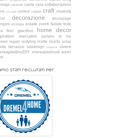
carta
collaborazioni
colage
casa
caravan
craft
ore
contest
creatività
copper
consigli
decorazione
cor
decoupage
estate
ingere
eventi
faidate
feste
ecologia
home decor
ra
fiori
giardino
piration
mercatini
parlano di me
riciclo
sieri
regalo
restyling
ricette
scrap
ola
terrazzo
vivere
tubidesign
tubijoux
vereapiedinuDIY
vivereapiedinudi
washi
es
amo stati reclutati per: