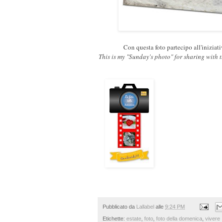
Con questa foto partecipo all'iniziat
This is my "Sunday's photo" for sharing with 
Pubblicato da
Lallabel
alle
9:24 PM
Etichette:
estate
,
foto
,
foto della domenica
,
vivere