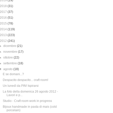
2019
(19)
2018
(31)
2017
(37)
2016
(51)
2015
(78)
2014
(119)
2013
(223)
2012
(241)
►
dicembre
(21)
►
novembre
(17)
►
ottobre
(22)
►
settembre
(18)
▼
agosto
(18)
E se domani...?
Despacito despacito... craft room!
Un lunedì da PIN! Ispirarsi
La foto della domenica 26 agosto 2012 -
Lavori e p...
Studio - Craft room work in progress
Bijoux handmade in pasta di mais (cold
porcelain)