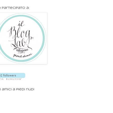
 partecipato a:
i amici a piedi nudi