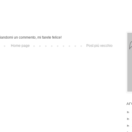
iandomi un commento, mi farete felice!
Home page
Post più vecchio
Ar
►
►
►