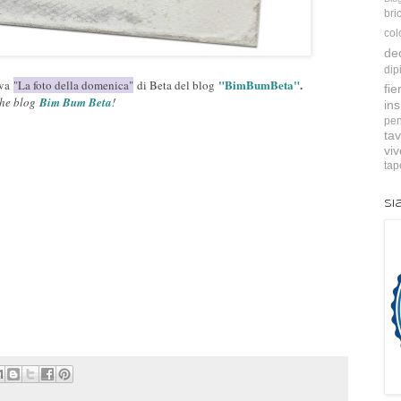
bri
col
de
dip
"BimBumBeta"
.
iva
"La foto della domenica"
di Beta del blog
fie
the blog
Bim Bum Beta
!
ins
pen
tav
vi
tap
Si