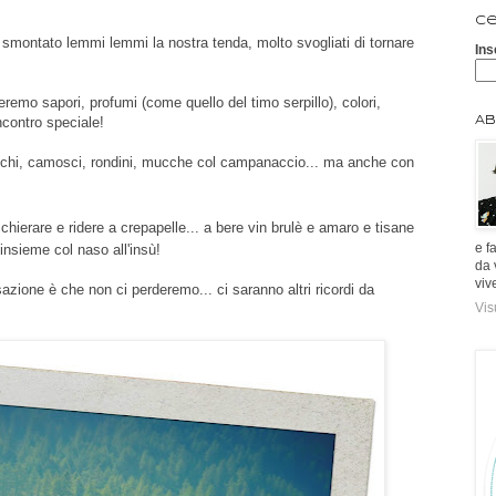
Ce
 smontato lemmi lemmi la nostra tenda, molto svogliati di tornare
Ins
emo sapori, profumi (come quello del timo serpillo), colori,
ncontro speciale!
Ab
alchi, camosci, rondini, mucche col campanaccio... ma anche con
chierare e ridere a crepapelle... a bere vin brulè e amaro e tisane
e f
 insieme col naso all'insù!
da 
viv
azione è che non ci perderemo... ci saranno altri ricordi da
Vis