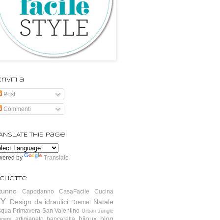
riviti a
Post
Commenti
ANSLATE this page!
wered by
Translate
ichette
tunno
Capodanno
CasaFacile
Cucina
IY
Design da idraulici
Natale
Dremel
squa
Primavera
San Valentino
Urban Jungle
bijoux
blog
artigianato
bancarella
ggers