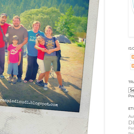
Isc
TR
Po
Et
Au
D
Pa
Blo