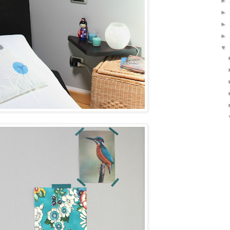
►
►
►
►
▼