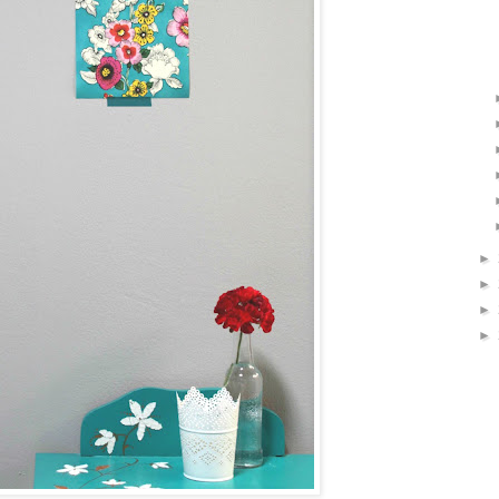
►
►
►
►