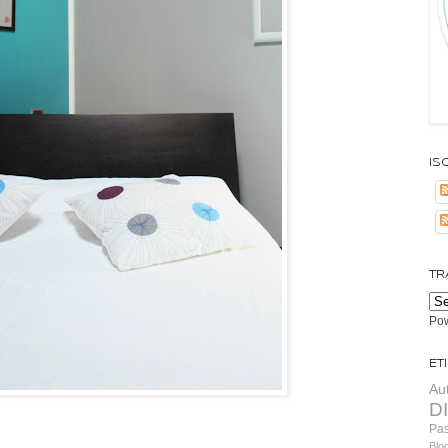
Isc
TR
Po
Et
Au
D
Pa
Blo