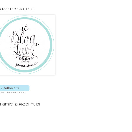
 partecipato a:
i amici a piedi nudi