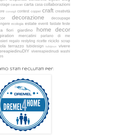
carta
collaborazioni
colage
casa
caravan
craft
ore
contest
creatività
copper
consigli
decorazione
cor
decoupage
estate
ingere
eventi
faidate
feste
ecologia
home decor
ra
fiori
giardino
piration
mercatini
parlano di me
riciclo
sieri
regalo
restyling
ricette
scrap
ola
terrazzo
vivere
tubidesign
tubijoux
vereapiedinuDIY
vivereapiedinudi
washi
es
amo stati reclutati per: