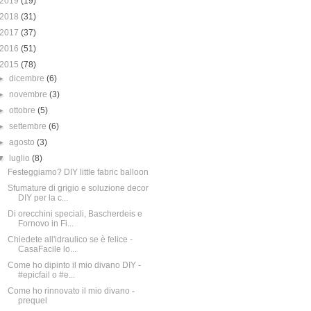
2019
(19)
2018
(31)
2017
(37)
2016
(51)
2015
(78)
►
dicembre
(6)
►
novembre
(3)
►
ottobre
(5)
►
settembre
(6)
►
agosto
(3)
▼
luglio
(8)
Festeggiamo? DIY little fabric balloon
Sfumature di grigio e soluzione decor
DIY per la c...
Di orecchini speciali, Bascherdeis e
Fornovo in Fi...
Chiedete all'idraulico se è felice -
CasaFacile lo...
Come ho dipinto il mio divano DIY -
#epicfail o #e...
Come ho rinnovato il mio divano -
prequel