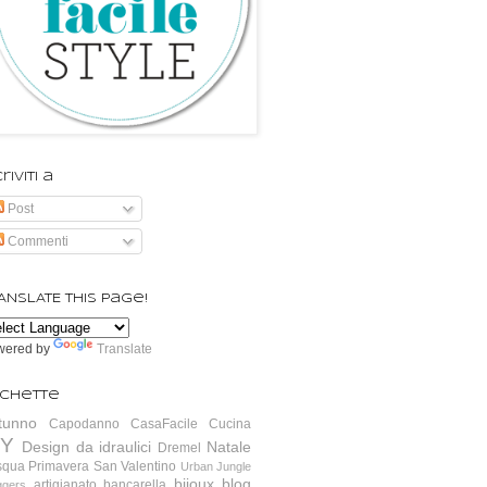
riviti a
Post
Commenti
ANSLATE this page!
wered by
Translate
ichette
tunno
Capodanno
CasaFacile
Cucina
IY
Design da idraulici
Natale
Dremel
squa
Primavera
San Valentino
Urban Jungle
bijoux
blog
artigianato
bancarella
ggers