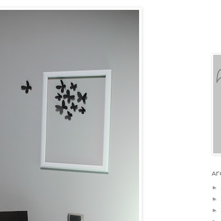
Ar
►
►
►