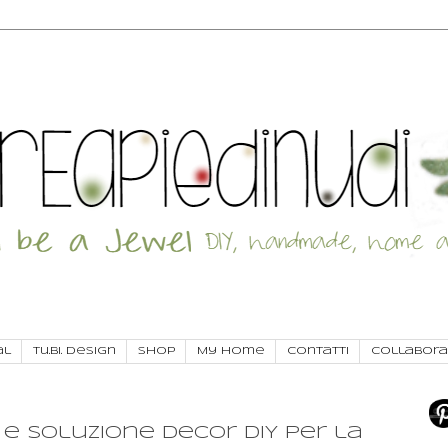
al
Tu.Bi. Design
SHOP
My Home
Contatti
Collabora
 e soluzione decor DIY per la