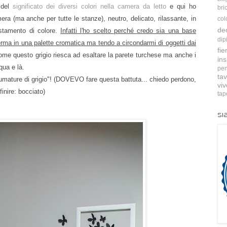
 del
significato dei diversi colori nella camera da letto
e qui ho
bri
era (ma anche per tutte le stanze), neutro, delicato, rilassante, in
col
de
ostamento di colore.
Infatti l
'ho scelto perché credo sia
una base
dip
rma in una palette cromatica ma tendo a circondarmi di oggetti dai
fie
e questo grigio riesca ad esaltare la parete turchese ma anche i
ins
qua e là.
pen
tav
fumature di grigio"! (DOVEVO fare questa battuta... chiedo perdono,
vi
finire: bocciato)
tap
Si