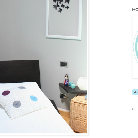
Ho
Gl