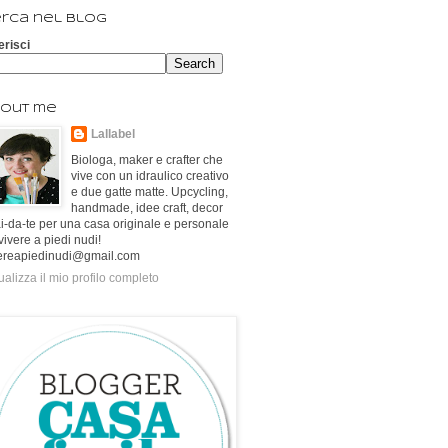
rca nel blog
erisci
out me
Lallabel
Biologa, maker e crafter che
vive con un idraulico creativo
e due gatte matte. Upcycling,
handmade, idee craft, decor
ai-da-te per una casa originale e personale
vivere a piedi nudi!
ereapiedinudi@gmail.com
ualizza il mio profilo completo