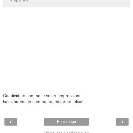
Rispondi
Condividete con me le vostre impressioni
lasciandomi un commento, mi farete felice!
‹
›
Home page
Visualizza versione web