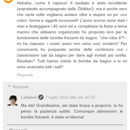
Hahaha, come ti capisco! Il risultato è stato eccellente
(soprattutto accompagnato dallo Zibibbo!), ma è anche vero
che certe volte vogliamo andare oltre e stupire un po' con
colori, forme e oggetti inconsueti! L'anno scorso sono stati i
miei a festeggiare i 40 anni ed a completare la festa a tema
marino che abbiamo organizzato ho proposto loro per le
bomboniere delle bombe frizzanti da bagno. "che roba è?! -
mi ha risposto- i nostri amici non sono così moderni" Per
convincerla ho preparato anche delle confezioni con i
classicissimi sali da bagno per dare agli invitati più scelta.
Risultato? Tutti hanno voluto le bombe da bagno e io mi
sono avanzata tutti i sali!!
Rispondi
Risposte
Lallabel
7 luglio 2015 alle ore 16:31
Ma dai! Grandissima, sei stata brava a proporre, io ho
perso la pazienza subito. Comunque adoooooro le
bombe frizzanti, è stata un'ideona!