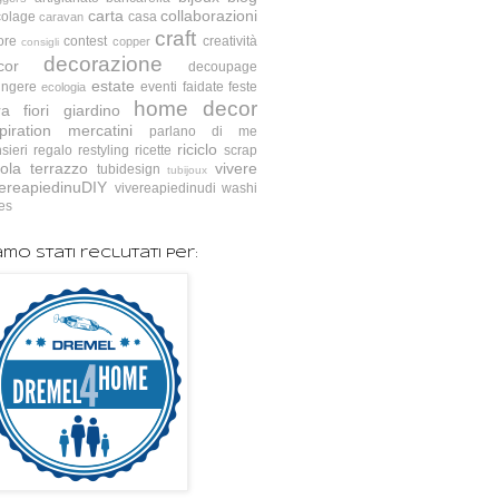
carta
collaborazioni
colage
casa
caravan
craft
ore
contest
creatività
copper
consigli
decorazione
cor
decoupage
estate
ingere
eventi
faidate
feste
ecologia
home decor
ra
fiori
giardino
piration
mercatini
parlano di me
riciclo
sieri
regalo
restyling
ricette
scrap
ola
terrazzo
vivere
tubidesign
tubijoux
vereapiedinuDIY
vivereapiedinudi
washi
es
amo stati reclutati per: