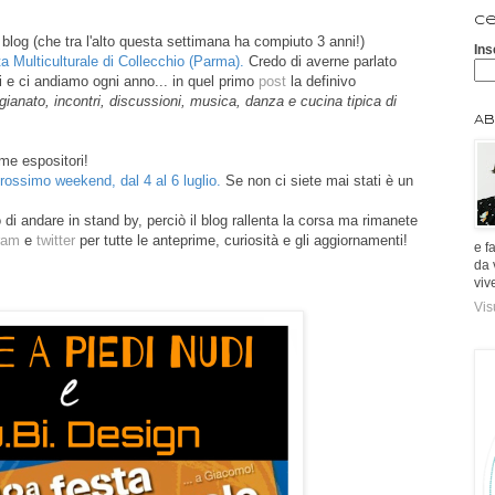
Ce
 blog (che tra l'alto questa settimana ha compiuto 3 anni!)
Ins
a Multiculturale di Collecchio (Parma).
Credo di averne parlato
 e ci andiamo ogni anno... in quel primo
post
la definivo
tigianato, incontri, discussioni, musica, danza e cucina tipica di
Ab
e espositori!
prossimo weekend, dal 4 al 6 luglio.
Se non ci siete mai stati è un
o di andare in stand by, perciò il blog rallenta la corsa ma rimanete
gram
e
twitter
per tutte le anteprime, curiosità e gli aggiornamenti!
e f
da 
viv
Vis