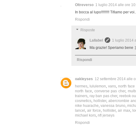
Oltreverso
1 luglio 2014 alle ore 10
In bocca al lupo!!!!!!!!! Tifiamo per voi.
Rispondi
Risposte
Lallabel
1 luglio 2014 
Ma grazie! Speriamo bene :
Rispondi
oakleyses
12 settembre 2014 alle o
hermes
,
lululemon
,
vans
,
north face
north face
,
converse pas cher
,
mulb
trainers
,
ray ban pas cher
,
reebok out
cosmetics
,
hollister
,
abercrombie and 
nike huarache
,
vanessa bruno
,
micha
lancel
,
air force
,
hollister
,
air max
,
lo
michael kors
,
nfl jerseys
Rispondi