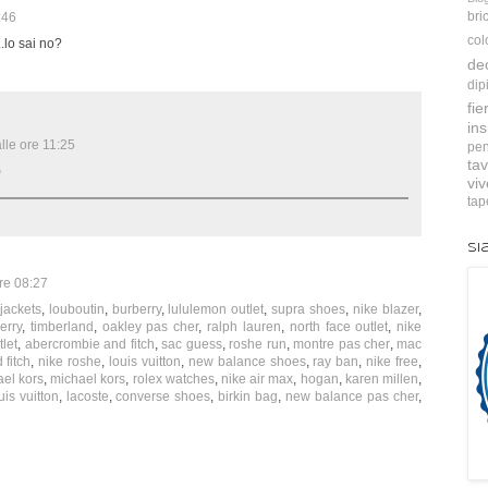
bri
:46
col
..lo sai no?
de
dip
fie
ins
alle ore 11:25
pen
tav
)
vi
tap
Si
re 08:27
 jackets
,
louboutin
,
burberry
,
lululemon outlet
,
supra shoes
,
nike blazer
,
erry
,
timberland
,
oakley pas cher
,
ralph lauren
,
north face outlet
,
nike
let
,
abercrombie and fitch
,
sac guess
,
roshe run
,
montre pas cher
,
mac
fitch
,
nike roshe
,
louis vuitton
,
new balance shoes
,
ray ban
,
nike free
,
el kors
,
michael kors
,
rolex watches
,
nike air max
,
hogan
,
karen millen
,
uis vuitton
,
lacoste
,
converse shoes
,
birkin bag
,
new balance pas cher
,