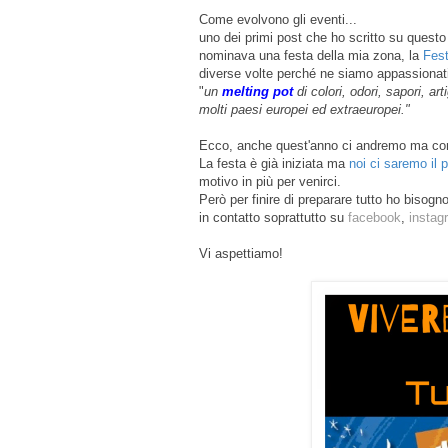
Come evolvono gli eventi...
uno dei primi post che ho scritto su questo
nominava una festa della mia zona, la
Fest
diverse volte perché ne siamo appassionati
"
un
melting pot
di colori, odori, sapori, ar
molti paesi europei ed extraeuropei."
Ecco, anche quest'anno ci andremo ma com
La festa è già iniziata ma
noi ci saremo il 
motivo in più per venirci.
Però per finire di preparare tutto ho bisogn
in contatto soprattutto su
facebook
,
insta
Vi aspettiamo!