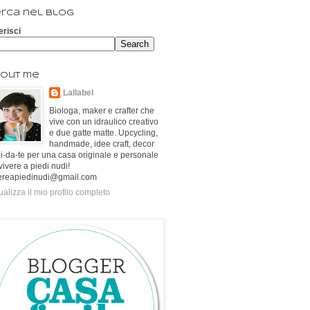
rca nel blog
erisci
out me
Lallabel
Biologa, maker e crafter che
vive con un idraulico creativo
e due gatte matte. Upcycling,
handmade, idee craft, decor
ai-da-te per una casa originale e personale
vivere a piedi nudi!
ereapiedinudi@gmail.com
ualizza il mio profilo completo