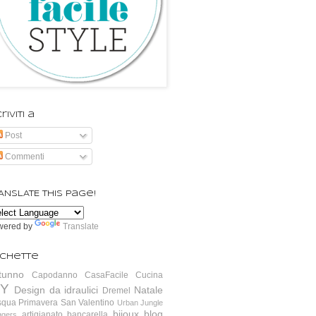
riviti a
Post
Commenti
ANSLATE this page!
wered by
Translate
ichette
tunno
Capodanno
CasaFacile
Cucina
IY
Design da idraulici
Natale
Dremel
squa
Primavera
San Valentino
Urban Jungle
bijoux
blog
artigianato
bancarella
ggers