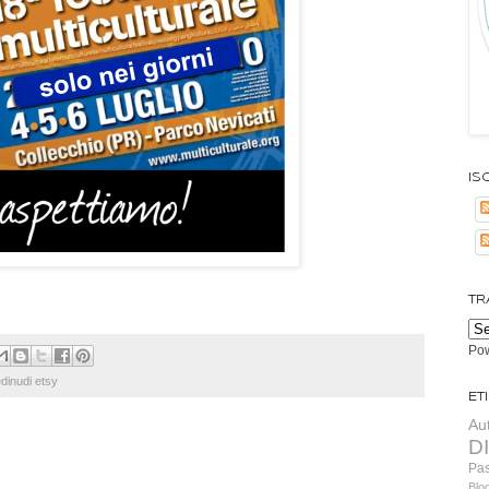
Isc
TR
Po
dinudi etsy
Et
Au
D
Pa
Blo