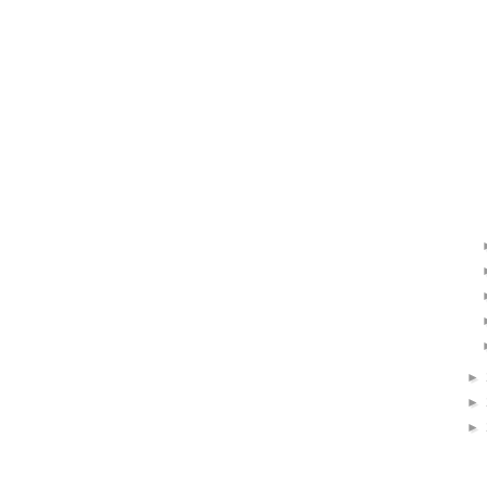
►
►
►