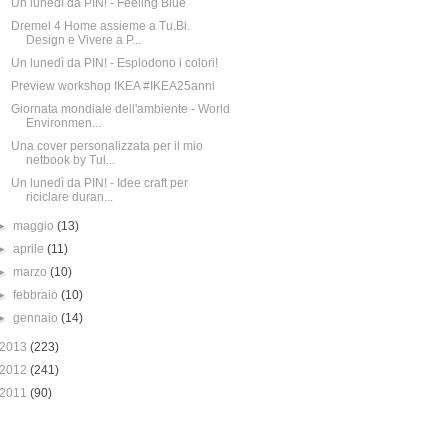
Un lunedì da PIN! - Feeling Blue
Dremel 4 Home assieme a Tu.Bi.
Design e Vivere a P...
Un lunedì da PIN! - Esplodono i colori!
Preview workshop IKEA #IKEA25anni
Giornata mondiale dell'ambiente - World
Environmen...
Una cover personalizzata per il mio
netbook by Tul...
Un lunedì da PIN! - Idee craft per
riciclare duran...
►
maggio
(13)
►
aprile
(11)
►
marzo
(10)
►
febbraio
(10)
►
gennaio
(14)
2013
(223)
2012
(241)
2011
(90)