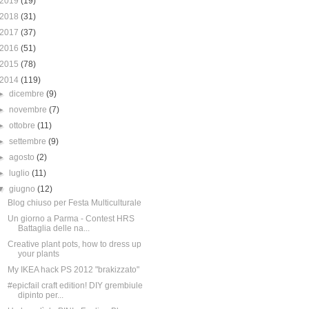
2019
(19)
2018
(31)
2017
(37)
2016
(51)
2015
(78)
2014
(119)
►
dicembre
(9)
►
novembre
(7)
►
ottobre
(11)
►
settembre
(9)
►
agosto
(2)
►
luglio
(11)
▼
giugno
(12)
Blog chiuso per Festa Multiculturale
Un giorno a Parma - Contest HRS
Battaglia delle na...
Creative plant pots, how to dress up
your plants
My IKEA hack PS 2012 "brakizzato"
#epicfail craft edition! DIY grembiule
dipinto per...