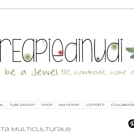
al
Tu.Bi. Design
SHOP
My Home
Contatti
Collabora
sta Multiculturale