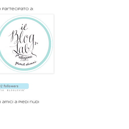
 partecipato a:
i amici a piedi nudi