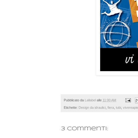
Pubblicato da
Lallabel
alle
11:00 AM
Etichette:
Design da idraulici
,
fiera
,
tubi
,
vivereapie
3 commenti: