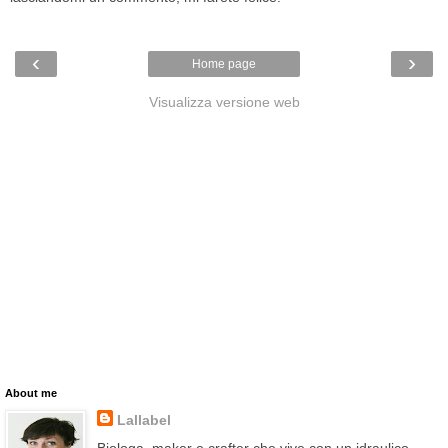
‹
›
Home page
Visualizza versione web
About me
Lallabel
Biologa, maker e crafter che vive con un idraulico