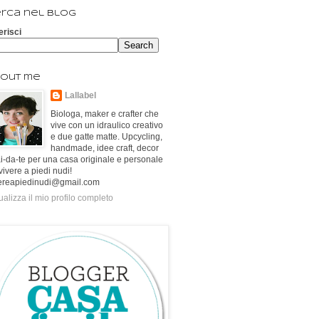
rca nel blog
erisci
out me
Lallabel
Biologa, maker e crafter che
vive con un idraulico creativo
e due gatte matte. Upcycling,
handmade, idee craft, decor
ai-da-te per una casa originale e personale
vivere a piedi nudi!
ereapiedinudi@gmail.com
ualizza il mio profilo completo