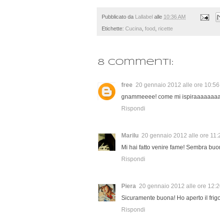
Pubblicato da
Lallabel
alle
10:36 AM
Etichette:
Cucina
,
food
,
ricette
8 commenti:
free
20 gennaio 2012 alle ore 10:56
gnammeeee! come mi ispiraaaaaaaaa
Rispondi
Marilu
20 gennaio 2012 alle ore 11:
Mi hai fatto venire fame! Sembra bu
Rispondi
Piera
20 gennaio 2012 alle ore 12:
Sicuramente buona! Ho aperto il frig
Rispondi