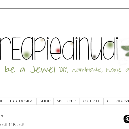
al
Tu.Bi. Design
SHOP
My Home
Contatti
Collabora
12
samica!