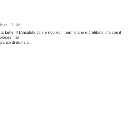
le ore 01:06
nuta fame!!!!! L'insalata con le noci ed il parmigiano è prelibata, ma con il
golosissima!
l pranzo di domani..