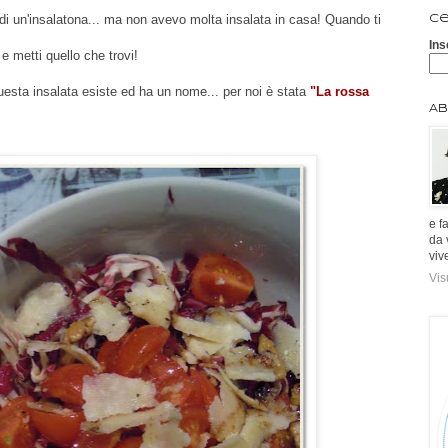
di un'insalatona... ma non avevo molta insalata in casa! Quando ti
Ce
Ins
o e metti quello che trovi!
uesta insalata esiste ed ha un nome... per noi è stata
"La rossa
Ab
e f
da 
viv
Vis