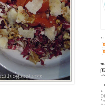
Isc
TR
Po
Et
Au
D
Pa
Blo