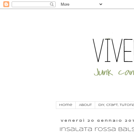
Home
About
DIY, craft, tutori
venerdì 20 gennaio 20
Insalata rossa bal