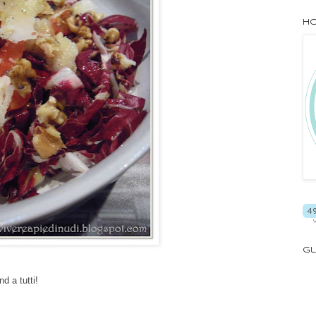
Ho
Gl
d a tutti!