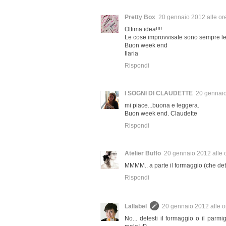
Pretty Box
20 gennaio 2012 alle or
Ottima idea!!!!
Le cose improvvisate sono sempre le 
Buon week end
Ilaria
Rispondi
I SOGNI DI CLAUDETTE
20 gennaio
mi piace...buona e leggera.
Buon week end. Claudette
Rispondi
Atelier Buffo
20 gennaio 2012 alle 
MMMM.. a parte il formaggio (che dete
Rispondi
Lallabel
20 gennaio 2012 alle o
No... detesti il formaggio o il parm