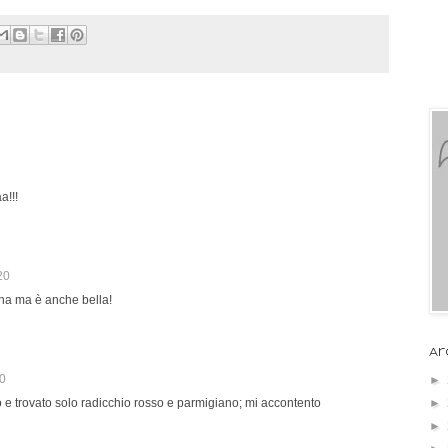
!!!
20
ona ma è anche bella!
Ar
20
►
►
o e trovato solo radicchio rosso e parmigiano; mi accontento
►