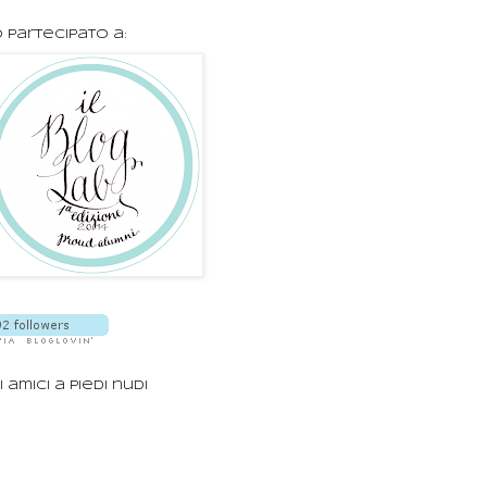
 partecipato a:
i amici a piedi nudi