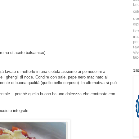
bri
col
de
dip
fie
ins
pen
tav
vi
crema di aceto balsamico)
tap
Si
o già lavato e metterlo in una ciotola assieme ai pomodorini a
 e i gherigli di noce. Condire con sale, pepe nero macinato al
ente di buona qualità (quello bello corposo). In alternativa si può
entale... perchè quello buono ha una dolcezza che contrasta con
ccio o integrale.