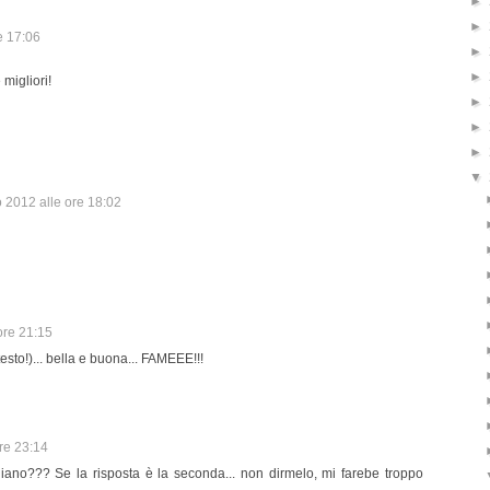
►
►
e 17:06
►
►
migliori!
►
►
►
▼
 2012 alle ore 18:02
ore 21:15
sto!)... bella e buona... FAMEEE!!!
re 23:14
igiano??? Se la risposta è la seconda... non dirmelo, mi farebe troppo