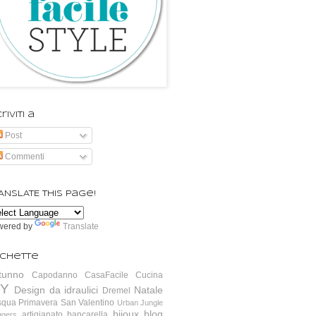
riviti a
Post
Commenti
ANSLATE this page!
wered by
Translate
ichette
tunno
Capodanno
CasaFacile
Cucina
IY
Design da idraulici
Natale
Dremel
squa
Primavera
San Valentino
Urban Jungle
bijoux
blog
artigianato
bancarella
ggers