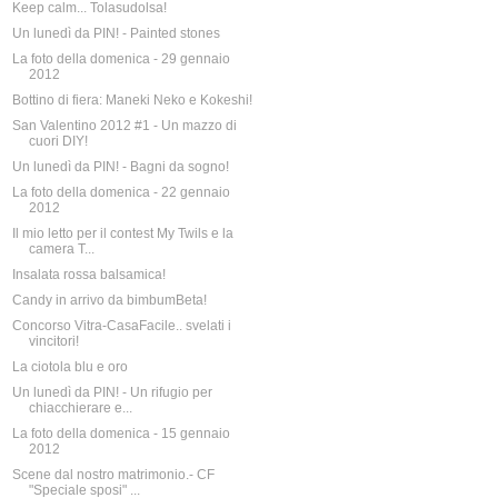
Keep calm... Tolasudolsa!
Un lunedì da PIN! - Painted stones
La foto della domenica - 29 gennaio
2012
Bottino di fiera: Maneki Neko e Kokeshi!
San Valentino 2012 #1 - Un mazzo di
cuori DIY!
Un lunedì da PIN! - Bagni da sogno!
La foto della domenica - 22 gennaio
2012
Il mio letto per il contest My Twils e la
camera T...
Insalata rossa balsamica!
Candy in arrivo da bimbumBeta!
Concorso Vitra-CasaFacile.. svelati i
vincitori!
La ciotola blu e oro
Un lunedì da PIN! - Un rifugio per
chiacchierare e...
La foto della domenica - 15 gennaio
2012
Scene dal nostro matrimonio.- CF
"Speciale sposi" ...