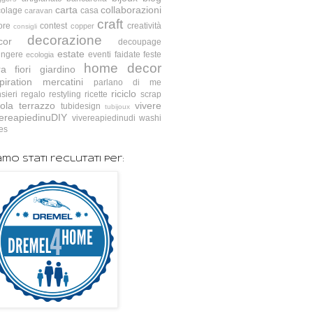
carta
collaborazioni
colage
casa
caravan
craft
ore
contest
creatività
copper
consigli
decorazione
cor
decoupage
estate
ingere
eventi
faidate
feste
ecologia
home decor
ra
fiori
giardino
piration
mercatini
parlano di me
riciclo
sieri
regalo
restyling
ricette
scrap
ola
terrazzo
vivere
tubidesign
tubijoux
vereapiedinuDIY
vivereapiedinudi
washi
es
amo stati reclutati per: