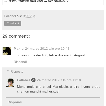
...
Well
,
maybe just
one
...
My
husband!
Lallabel
alle
9:00 AM
Condividi
29 commenti:
Marilu
24 marzo 2012 alle ore 10:43
... Io sono una dei 100, felice di esserlo! Auguri!
Rispondi
Risposte
Lallabel
24 marzo 2012 alle ore 11:18
Meno male che ci sei Marielucie, a dire il vero credo
che non manchi mai! grazie!
Rispondi